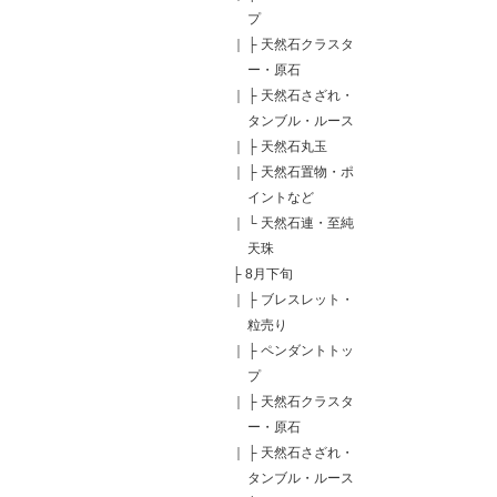
プ
｜
├
天然石クラスタ
ー・原石
｜
├
天然石さざれ・
タンブル・ルース
｜
├
天然石丸玉
｜
├
天然石置物・ポ
イントなど
｜
└
天然石連・至純
天珠
├
8月下旬
｜
├
ブレスレット・
粒売り
｜
├
ペンダントトッ
プ
｜
├
天然石クラスタ
ー・原石
｜
├
天然石さざれ・
タンブル・ルース