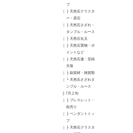
プ
｜
├
天然石クラスタ
ー・原石
｜
├
天然石さざれ・
タンブル・ルース
｜
├
天然石丸玉
｜
├
天然石置物・ポ
イントなど
｜
├
天然石連・至純
天珠
｜
├
副資材・雑貨類
｜
└
天然石さざれタ
ンブル・ルース
├
7月上旬
｜
├
ブレスレット・
粒売り
｜
├
ペンダントトッ
プ
｜
├
天然石クラスタ