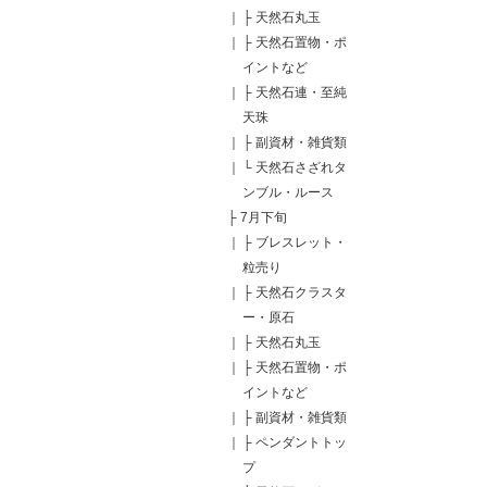
｜
├
天然石丸玉
｜
├
天然石置物・ポ
イントなど
｜
├
天然石連・至純
天珠
｜
├
副資材・雑貨類
｜
└
天然石さざれタ
ンブル・ルース
├
7月下旬
｜
├
ブレスレット・
粒売り
｜
├
天然石クラスタ
ー・原石
｜
├
天然石丸玉
｜
├
天然石置物・ポ
イントなど
｜
├
副資材・雑貨類
｜
├
ペンダントトッ
プ