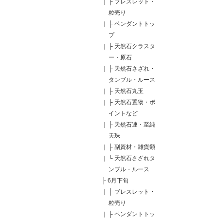
｜
├
ブレスレット・
粒売り
｜
├
ペンダントトッ
プ
｜
├
天然石クラスタ
ー・原石
｜
├
天然石さざれ・
タンブル・ルース
｜
├
天然石丸玉
｜
├
天然石置物・ポ
イントなど
｜
├
天然石連・至純
天珠
｜
├
副資材・雑貨類
｜
└
天然石さざれタ
ンブル・ルース
├
6月下旬
｜
├
ブレスレット・
粒売り
｜
├
ペンダントトッ