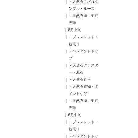
｜
├
天然石さざれタ
ンブル・ルース
｜
└
天然石連・至純
天珠
├
8月上旬
｜
├
ブレスレット・
粒売り
｜
├
ペンダントトッ
プ
｜
├
天然石クラスタ
ー・原石
｜
├
天然石丸玉
｜
├
天然石置物・ポ
イントなど
｜
└
天然石連・至純
天珠
├
8月中旬
｜
├
ブレスレット・
粒売り
｜
├
ペンダントトッ