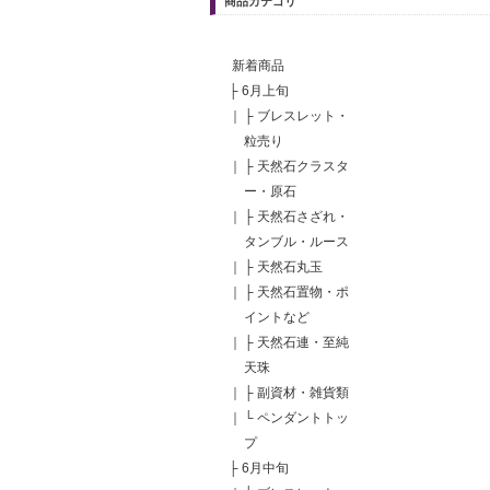
商品カテゴリ
新着商品
├
6月上旬
｜
├
ブレスレット・
粒売り
｜
├
天然石クラスタ
ー・原石
｜
├
天然石さざれ・
タンブル・ルース
｜
├
天然石丸玉
｜
├
天然石置物・ポ
イントなど
｜
├
天然石連・至純
天珠
｜
├
副資材・雑貨類
｜
└
ペンダントトッ
プ
├
6月中旬