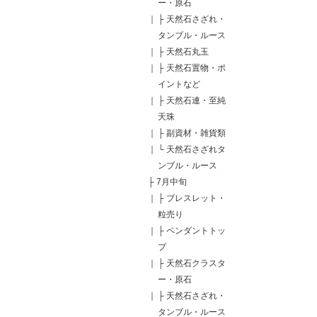
ー・原石
｜
├
天然石さざれ・
タンブル・ルース
｜
├
天然石丸玉
｜
├
天然石置物・ポ
イントなど
｜
├
天然石連・至純
天珠
｜
├
副資材・雑貨類
｜
└
天然石さざれタ
ンブル・ルース
├
7月中旬
｜
├
ブレスレット・
粒売り
｜
├
ペンダントトッ
プ
｜
├
天然石クラスタ
ー・原石
｜
├
天然石さざれ・
タンブル・ルース