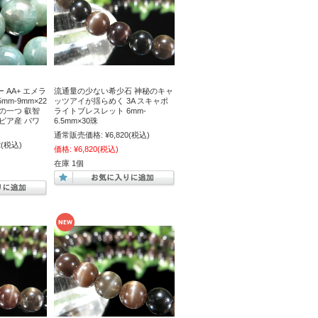
AA+ エメラ
流通量の少ない希少石 神秘のキャ
mm-9mm×22
ッツアイが揺らめく 3A スキャポ
の一つ 叡智
ライトブレスレット 6mm-
ビア産 パワ
6.5mm×30珠
通常販売価格:
¥6,820
(税込)
2
(税込)
価格:
¥6,820
(税込)
在庫 1個