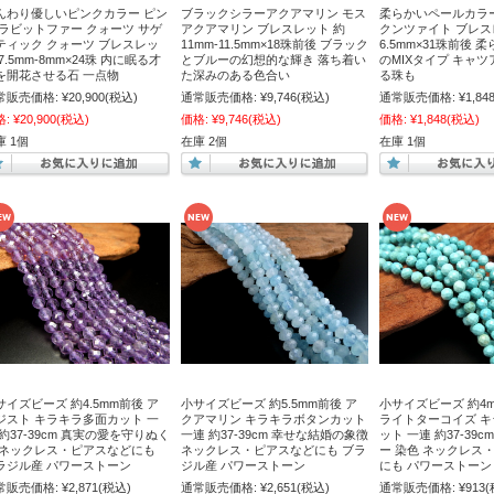
んわり優しいピンクカラー ピン
ブラックシラーアクアマリン モス
柔らかいペールカラー
 ラビットファー クォーツ サゲ
アクアマリン ブレスレット 約
クンツァイト ブレスレ
ティック クォーツ ブレスレッ
11mm-11.5mm×18珠前後 ブラック
6.5mm×31珠前後 
7.5mm-8mm×24珠 内に眠る才
とブルーの幻想的な輝き 落ち着い
のMIXタイプ キャ
を開花させる石 一点物
た深みのある色合い
る珠も
常販売価格:
¥20,900
(税込)
通常販売価格:
¥9,746
(税込)
通常販売価格:
¥1,84
格:
¥20,900
(税込)
価格:
¥9,746
(税込)
価格:
¥1,848
(税込)
庫 1個
在庫 2個
在庫 1個
サイズビーズ 約4.5mm前後 ア
小サイズビーズ 約5.5mm前後 ア
小サイズビーズ 約4
ジスト キラキラ多面カット 一
クアマリン キラキラボタンカット
ライトターコイズ 
 約37-39cm 真実の愛を守りぬく
一連 約37-39cm 幸せな結婚の象徴
ット 一連 約37-39
 ネックレス・ピアスなどにも
ネックレス・ピアスなどにも ブラ
ー 染色 ネックレス
ラジル産 パワーストーン
ジル産 パワーストーン
にも パワーストーン
常販売価格:
¥2,871
(税込)
通常販売価格:
¥2,651
(税込)
通常販売価格:
¥913
(