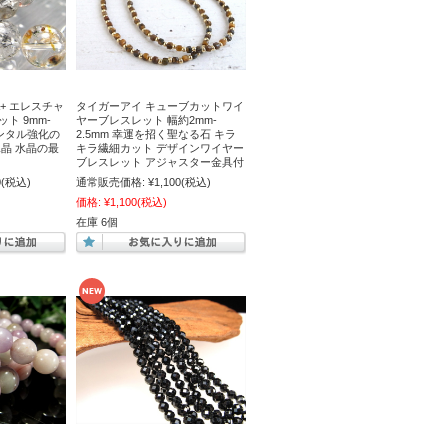
+ エレスチャ
タイガーアイ キューブカットワイ
ト 9mm-
ヤーブレスレット 幅約2mm-
メンタル強化の
2.5mm 幸運を招く聖なる石 キラ
水晶 水晶の最
キラ繊細カット デザインワイヤー
ブレスレット アジャスター金具付
0
(税込)
通常販売価格:
¥1,100
(税込)
価格:
¥1,100
(税込)
在庫 6個