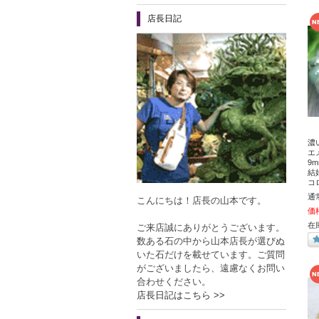
店長日記
濃
エ
9
結
コ
通
こんにちは！店長の山本です。
価
在
ご来店誠にありがとうございます。
数ある石の中から山本店長が選びぬ
いた石だけを載せています。ご質問
がございましたら、遠慮なくお問い
合わせください。
店長日記はこちら >>