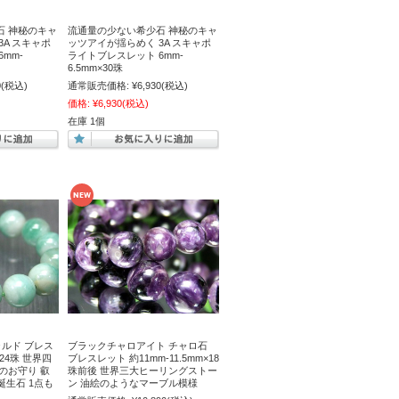
石 神秘のキャ
流通量の少ない希少石 神秘のキャ
3A スキャポ
ッツアイが揺らめく 3A スキャポ
mm-
ライトブレスレット 6mm-
6.5mm×30珠
0
(税込)
通常販売価格:
¥6,930
(税込)
価格:
¥6,930
(税込)
在庫 1個
ラルド ブレス
ブラックチャロアイト チャロ石
×24珠 世界四
ブレスレット 約11mm-11.5mm×18
のお守り 叡
珠前後 世界三大ヒーリングストー
誕生石 1点も
ン 油絵のようなマーブル模様