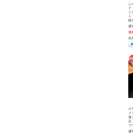
ふ
ク
ニ
ト 
能
通
価
在
小
メ
連
石
ブ
通