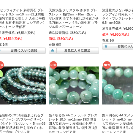
A セラフィナイト 斜緑泥石 ブレ
天然水晶 クリスタル さざれ ブレ
流通量の少ない希少
ット 9.5mm-10mm×21珠前後
スレット 幅約5mm-10mm 艶々サ
ッツアイが揺らめく 
秘的で高貴な美しさ 人生に平穏
ザレ形状 全てを浄化し活性化させ
ライトブレスレット 6
与える石 斜緑泥石 ロシア産 パ
る万能ストーン 4月の誕生石 ブラ
6.5mm×30珠
ーストーン 天然石
ジル産 パワーストーン
通常販売価格:
¥6,93
常販売価格:
¥6,534
(税込)
通常販売価格:
¥880
(税込)
価格:
¥6,930
(税込)
格:
¥6,534
(税込)
価格:
¥880
(税込)
在庫 1個
庫 1個
在庫 6個
品撮影の6本 清涼感あふれるブ
艶々明るめ 4A エメラルド ブレス
艶々明るめ 4A エメ
ーグリーン 3A ブルーグリーン
レット 10.5mm-11mm×19珠 世界
レット 8mm-8.5mm
パタイト ブレスレット 5mm×38
四大宝石の一つ 愛成就のお守り
大宝石の一つ 愛成就
前後 艶感抜群 絆を深めてくれ
叡智の象徴 翠玉 5月の誕生石 1点
智の象徴 翠玉 5月の
石 一点物 ブラジル産
もの コロンビア産
の コロンビア産