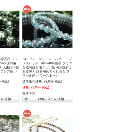
斜緑泥石 ブレ
2A+ ブルーグリーンアパタイト ブ
m×22珠前後
レスレット 5mm×40珠前後 クリア
さ 人生に平穏
な透明感と瑞々しい艶 清涼感あふ
 ロシア産 パ
れる輝き 絆を深めてくれる石 ブ
ラジル産 パワーストーン
4
(税込)
通常販売価格:
¥2,002
(税込)
価格:
¥2,002
(税込)
在庫 4個