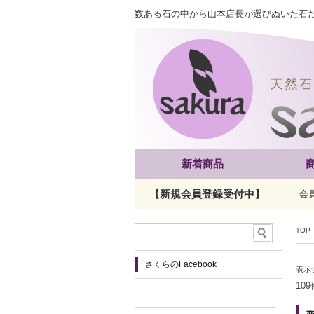
数ある石の中から山本店長が選びぬいた石
新着商品
【新規会員登録受付中】
会
TOP
さくらのFacebook
表示
10