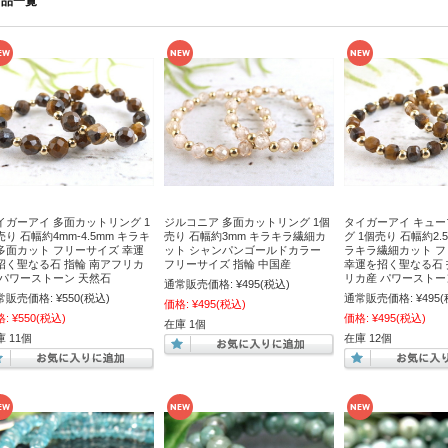
商品一覧
イガーアイ 多面カットリング 1
ジルコニア 多面カットリング 1個
タイガーアイ キュ
売り 石幅約4mm-4.5mm キラキ
売り 石幅約3mm キラキラ繊細カ
グ 1個売り 石幅約2.5
多面カット フリーサイズ 幸運
ット シャンパンゴールドカラー
ラキラ繊細カット 
招く聖なる石 指輪 南アフリカ
フリーサイズ 指輪 中国産
幸運を招く聖なる石 
 パワーストーン 天然石
リカ産 パワーストー
通常販売価格:
¥495
(税込)
常販売価格:
¥550
(税込)
通常販売価格:
¥495
(
価格:
¥495
(税込)
格:
¥550
(税込)
価格:
¥495
(税込)
在庫 1個
 11個
在庫 12個