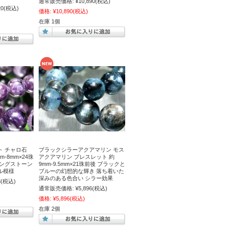
通常販売価格:
¥10,890
(税込)
20
(税込)
価格:
¥10,890
(税込)
在庫 1個
ト チャロ石
ブラックシラーアクアマリン モス
m-8mm×24珠
アクアマリン ブレスレット 約
リングストーン
9mm-9.5mm×21珠前後 ブラックと
ル模様
ブルーの幻想的な輝き 落ち着いた
深みのある色合い シラー効果
3
(税込)
通常販売価格:
¥5,896
(税込)
価格:
¥5,896
(税込)
在庫 2個