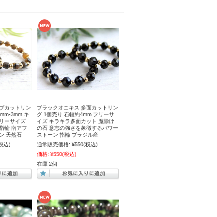
ーブカットリン
ブラックオニキス 多面カットリン
mm-3mm キ
グ 1個売り 石幅約4mm フリーサ
フリーサイズ
イズ キラキラ多面カット 魔除け
指輪 南アフ
の石 意志の強さを象徴するパワー
ン 天然石
ストーン 指輪 ブラジル産
税込)
通常販売価格:
¥550
(税込)
価格:
¥550
(税込)
在庫 2個