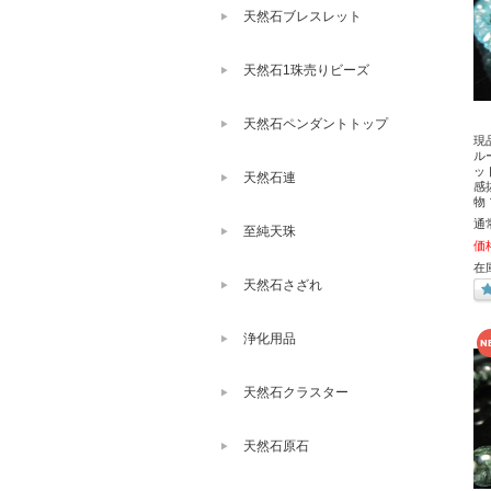
天然石ブレスレット
天然石1珠売りビーズ
天然石ペンダントトップ
現
ル
ッ
天然石連
感
物
通
至純天珠
価
在
天然石さざれ
浄化用品
天然石クラスター
天然石原石