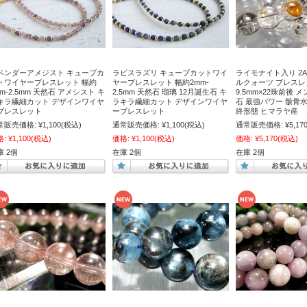
ベンダーアメジスト キューブカ
ラピスラズリ キューブカットワイ
ライモナイト入り 2A
トワイヤーブレスレット 幅約
ヤーブレスレット 幅約2mm-
ルクォーツ ブレスレッ
mm-2.5mm 天然石 アメシスト キ
2.5mm 天然石 瑠璃 12月誕生石 キ
9.5mm×22珠前後 
キラ繊細カット デザインワイヤ
ラキラ繊細カット デザインワイヤ
石 最強パワー 骸骨
ブレスレット
ーブレスレット
終形態 ヒマラヤ産
常販売価格:
¥1,100
(税込)
通常販売価格:
¥1,100
(税込)
通常販売価格:
¥5,17
格:
¥1,100
(税込)
価格:
¥1,100
(税込)
価格:
¥5,170
(税込)
庫 2個
在庫 2個
在庫 2個