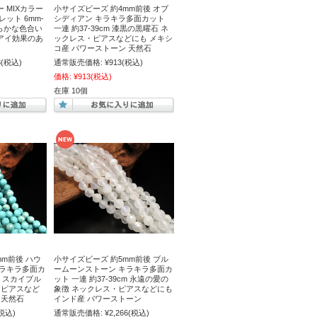
 MIXカラー
小サイズビーズ 約4mm前後 オブ
ット 6mm-
シディアン キラキラ多面カット
柔らかな色合い
一連 約37-39cm 漆黒の黒曜石 ネ
ツアイ効果のあ
ックレス・ピアスなどにも メキシ
コ産 パワーストーン 天然石
8
(税込)
通常販売価格:
¥913
(税込)
価格:
¥913
(税込)
在庫 10個
mm前後 ハウ
小サイズビーズ 約5mm前後 ブル
キラキラ多面カ
ームーンストーン キラキラ多面カ
cm スカイブル
ット 一連 約37-39cm 永遠の愛の
・ピアスなど
象徴 ネックレス・ピアスなどにも
 天然石
インド産 パワーストーン
税込)
通常販売価格:
¥2,266
(税込)