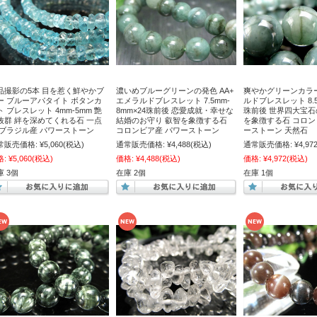
品撮影の5本 目を惹く鮮やかブ
濃いめブルーグリーンの発色 AA+
爽やかグリーンカラー 
ー ブルーアパタイト ボタンカ
エメラルドブレスレット 7.5mm-
ルドブレスレット 8.5
ト ブレスレット 4mm-5mm 艶
8mm×24珠前後 恋愛成就・幸せな
珠前後 世界四大宝石
抜群 絆を深めてくれる石 一点
結婚のお守り 叡智を象徴する石
を象徴する石 コロン
 ブラジル産 パワーストーン
コロンビア産 パワーストーン
ーストーン 天然石
常販売価格:
¥5,060
(税込)
通常販売価格:
¥4,488
(税込)
通常販売価格:
¥4,97
格:
¥5,060
(税込)
価格:
¥4,488
(税込)
価格:
¥4,972
(税込)
庫 3個
在庫 2個
在庫 1個