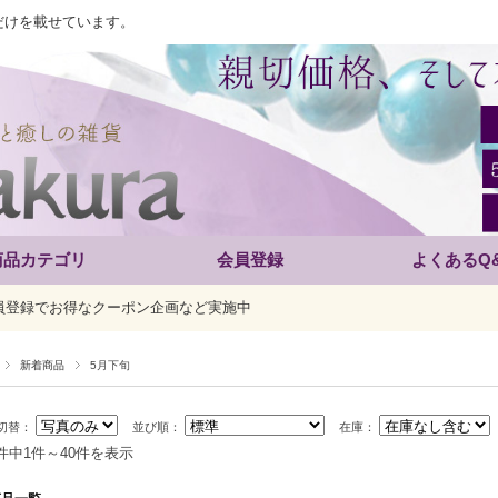
だけを載せています。
商品カテゴリ
会員登録
よくあるQ
員登録でお得なクーポン企画など実施中
新着商品
5月下旬
切替：
並び順：
在庫：
9件中1件～40件を表示