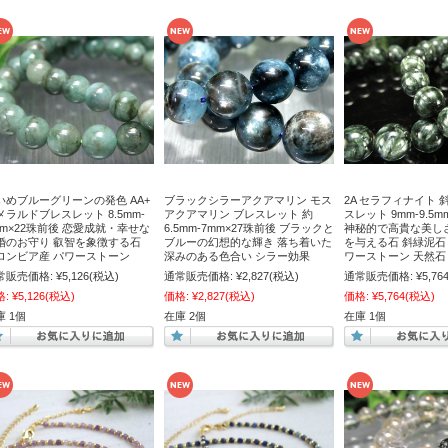
いめブルーグリーンの発色 AA+
ブラックシラーアクアマリン モス
2A セラフィナイト 
メラルドブレスレット 8.5mm-
アクアマリン ブレスレット 約
スレット 9mm-9.5m
mm×22珠前後 恋愛成就・幸せな
6.5mm-7mm×27珠前後 ブラックと
神秘的で高貴な美し
婚のお守り 叡智を象徴する石
ブルーの幻想的な輝き 落ち着いた
を与える石 斜緑泥石
ロンビア産 パワーストーン
深みのある色合い シラー効果
ワーストーン 天然石
常販売価格:
¥5,126
(税込)
通常販売価格:
¥2,827
(税込)
通常販売価格:
¥5,76
格:
¥5,126
(税込)
価格:
¥2,827
(税込)
価格:
¥5,764
(税込)
庫 1個
在庫 2個
在庫 1個