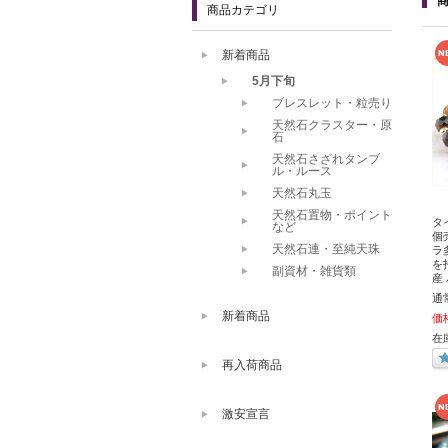
商品カテゴリ
新着商品
5月下旬
ブレスレット・粒売り
天然石クラスター・原
石
天然石さざれタンブ
ル・ルース
天然石丸玉
天然石置物・ポイント
タ
など
個
天然石連・至純天珠
ラ
を
副資材・雑貨類
産
通
新着商品
価
在庫
再入荷商品
激安宣言