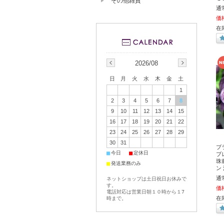
その他雑貨
通
価
在
2026/08
日
月
火
水
木
金
土
1
2
3
4
5
6
7
8
9
10
11
12
13
14
15
16
17
18
19
20
21
22
23
24
25
26
27
28
29
30
31
ブ
■
■
今日
定休日
ブレ
珠
■
発送業務のみ
ン
通
ネットショップは土日祝日お休みで
す。
価
電話対応は営業日朝１０時から１7
在
時まで。