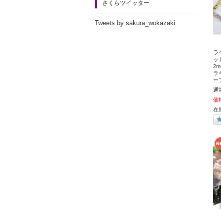
さくらツイッター
Tweets by sakura_wokazaki
ラ
ッ
2
ラ
ー
通
価
在