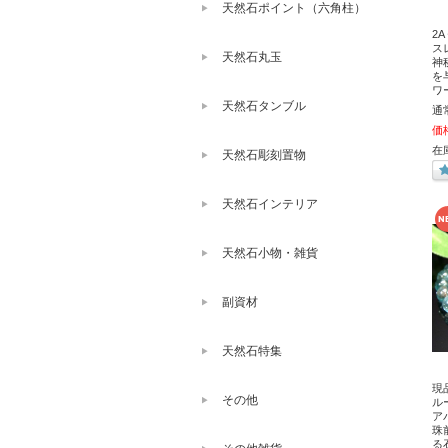
天然石ポイント（六角柱）
2
スレ
天然石丸玉
神
を
ワ
天然石タンブル
通
価
在
天然石彫刻置物
天然石インテリア
天然石小物・雑貨
副資材
天然石特集
現
その他
ル
ア
珠
る