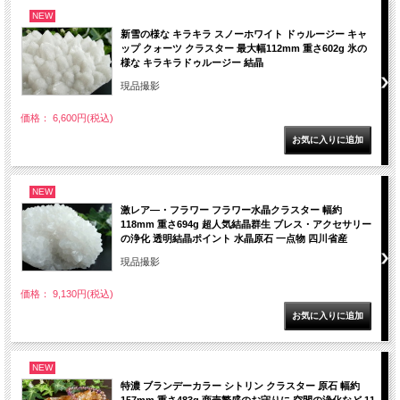
NEW
新雪の様な キラキラ スノーホワイト ドゥルージー キャ
ップ クォーツ クラスター 最大幅112mm 重さ602g 氷の
様な キラキラドゥルージー 結晶
現品撮影
価格： 6,600円(税込)
NEW
激レア―・フラワー フラワー水晶クラスター 幅約
118mm 重さ694g 超人気結晶群生 ブレス・アクセサリー
の浄化 透明結晶ポイント 水晶原石 一点物 四川省産
現品撮影
価格： 9,130円(税込)
NEW
特濃 ブランデーカラー シトリン クラスター 原石 幅約