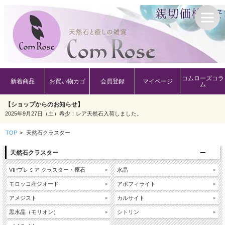
コムローズコラ
新着商品
お買い物カゴ
会員登録
マイページ
ム
【ショップからのお知らせ】
2025年9月27日（土）希少！レア天然石入荷しました。
TOP
>
天然石クラスター
天然石クラスター
VIPプレミア クラスター・原石
水晶
モロッコ産ジオード
アポフィライト
アメジスト
カルサイト
黒水晶（モリオン）
シトリン