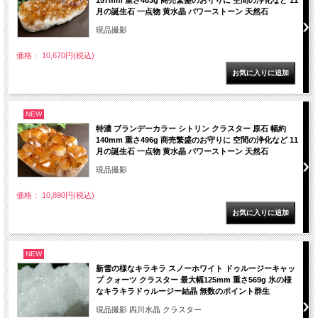
157mm 重さ483g 商売繁盛のお守りに 空間の浄化など 11
月の誕生石 一点物 黄水晶 パワーストーン 天然石
現品撮影
価格： 10,670円(税込)
NEW
特濃 ブランデーカラー シトリン クラスター 原石 幅約
140mm 重さ496g 商売繁盛のお守りに 空間の浄化など 11
月の誕生石 一点物 黄水晶 パワーストーン 天然石
現品撮影
価格： 10,890円(税込)
NEW
新雪の様なキラキラ スノーホワイト ドゥルージーキャッ
プ クォーツ クラスター 最大幅125mm 重さ569g 氷の様
なキラキラドゥルージー結晶 無数のポイント群生
現品撮影 四川水晶 クラスター