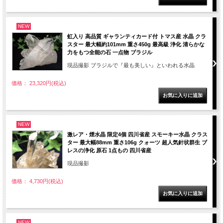
NEW
虹入り 高品質 ギャランティカード付 トマス産 水晶 クラ
スター 最大幅約101mm 重さ450g 最高級 浄化 清らかな
力をもつ全能の石 一点物 ブラジル
現品撮影 ブラジルで『最も美しい』といわれる水晶
価格： 23,320円(税込)
NEW
激レア・煙水晶 限定4個 四川省産 スモーキー水晶 クラス
ター 最大幅88mm 重さ106g クォーツ 超人気針状群生 ブ
レスの浄化 原石 1点もの 四川省産
現品撮影
価格： 4,730円(税込)
NEW