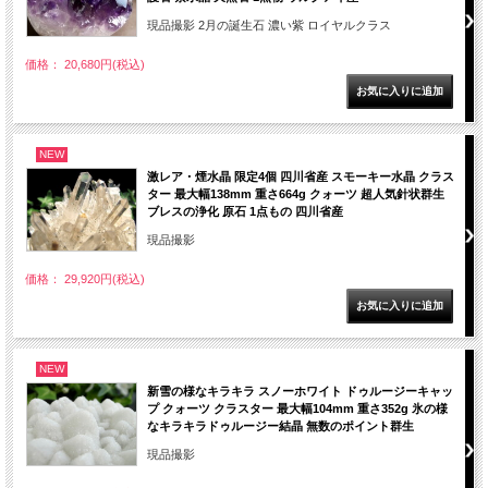
現品撮影 2月の誕生石 濃い紫 ロイヤルクラス
価格： 20,680円(税込)
NEW
激レア・煙水晶 限定4個 四川省産 スモーキー水晶 クラス
ター 最大幅138mm 重さ664g クォーツ 超人気針状群生
ブレスの浄化 原石 1点もの 四川省産
現品撮影
価格： 29,920円(税込)
NEW
新雪の様なキラキラ スノーホワイト ドゥルージーキャッ
プ クォーツ クラスター 最大幅104mm 重さ352g 氷の様
なキラキラドゥルージー結晶 無数のポイント群生
現品撮影