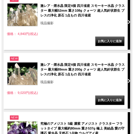
激レア・煙水晶 限定4個 四川省産 スモーキー水晶 クラス
ター 最大幅52mm 重さ108g クォーツ 超人気針状群生 ブ
レスの浄化 原石 1点もの 四川省産
現品撮影
価格： 4,840円(税込)
NEW
激レア・煙水晶 限定4個 四川省産 スモーキー水晶 クラス
ター 最大幅89mm 重さ200g クォーツ 超人気針状群生 ブ
レスの浄化 原石 1点もの 四川省産
現品撮影
価格： 9,020円(税込)
NEW
究極のアメジスト S級 濃紫 アメジスト クラスター フラ
ットタイプ 最大幅約80mm 重さ537g 極上 美結晶 愛の守
護石 紫水晶 天然石 1点物 ウルグアイ産