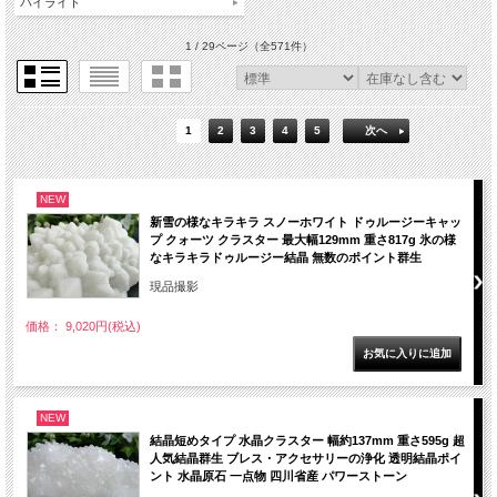
パイライト
1 / 29ページ
（全571件）
1
2
3
4
5
次へ
NEW
新雪の様なキラキラ スノーホワイト ドゥルージーキャッ
プ クォーツ クラスター 最大幅129mm 重さ817g 氷の様
なキラキラドゥルージー結晶 無数のポイント群生
現品撮影
価格： 9,020円(税込)
NEW
結晶短めタイプ 水晶クラスター 幅約137mm 重さ595g 超
人気結晶群生 ブレス・アクセサリーの浄化 透明結晶ポイ
ント 水晶原石 一点物 四川省産 パワーストーン