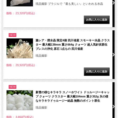
現品撮影 ブラジルで『最も美しい』といわれる水晶
価格： 23,320円(税込)
NEW
激レア・煙水晶 限定4個 四川省産 スモーキー水晶 クラス
ター 最大幅138mm 重さ664g クォーツ 超人気針状群生
ブレスの浄化 原石 1点もの 四川省産
現品撮影
価格： 29,920円(税込)
NEW
新雪の様なキラキラ スノーホワイト ドゥルージーキャッ
プ クォーツ クラスター 最大幅104mm 重さ352g 氷の様
なキラキラドゥルージー結晶 無数のポイント群生
現品撮影
価格： 3,850円(税込)