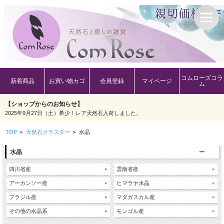
コムローズコラ
新着商品
お買い物カゴ
会員登録
マイページ
ム
【ショップからのお知らせ】
2025年9月27日（土）希少！レア天然石入荷しました。
TOP
>
天然石クラスター
>
水晶
水晶
四川省産
雲南省産
アーカンソー産
ヒマラヤ水晶
ブラジル産
マダガスカル産
その他の水晶系
モンゴル産