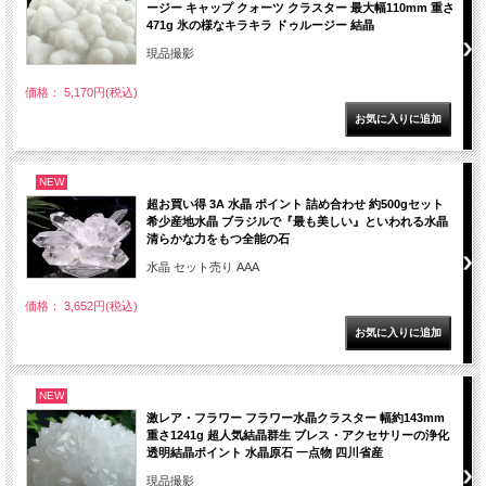
ージー キャップ クォーツ クラスター 最大幅110mm 重さ
471g 氷の様なキラキラ ドゥルージー 結晶
現品撮影
価格： 5,170円(税込)
NEW
超お買い得 3A 水晶 ポイント 詰め合わせ 約500gセット
希少産地水晶 ブラジルで『最も美しい』といわれる水晶
清らかな力をもつ全能の石
水晶 セット売り AAA
価格： 3,652円(税込)
NEW
激レア・フラワー フラワー水晶クラスター 幅約143mm
重さ1241g 超人気結晶群生 ブレス・アクセサリーの浄化
透明結晶ポイント 水晶原石 一点物 四川省産
現品撮影