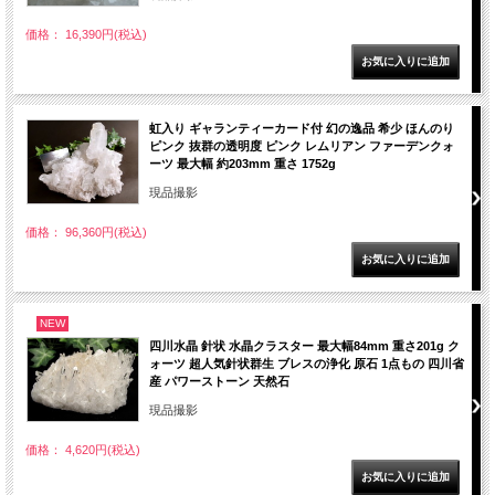
価格： 16,390円(税込)
虹入り ギャランティーカード付 幻の逸品 希少 ほんのり
ピンク 抜群の透明度 ピンク レムリアン ファーデンクォ
ーツ 最大幅 約203mm 重さ 1752g
現品撮影
価格： 96,360円(税込)
NEW
四川水晶 針状 水晶クラスター 最大幅84mm 重さ201g ク
ォーツ 超人気針状群生 ブレスの浄化 原石 1点もの 四川省
産 パワーストーン 天然石
現品撮影
価格： 4,620円(税込)