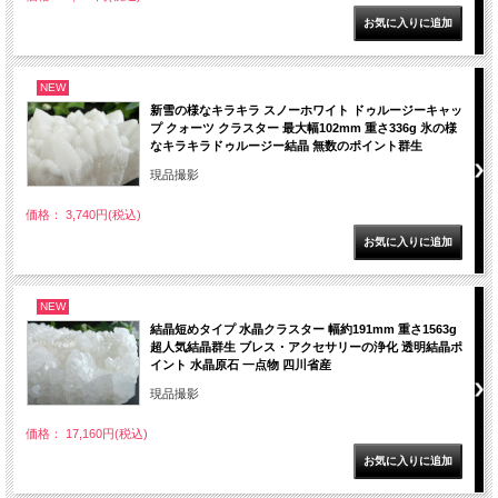
NEW
新雪の様なキラキラ スノーホワイト ドゥルージーキャッ
プ クォーツ クラスター 最大幅102mm 重さ336g 氷の様
なキラキラドゥルージー結晶 無数のポイント群生
現品撮影
価格： 3,740円(税込)
NEW
結晶短めタイプ 水晶クラスター 幅約191mm 重さ1563g
超人気結晶群生 ブレス・アクセサリーの浄化 透明結晶ポ
イント 水晶原石 一点物 四川省産
現品撮影
価格： 17,160円(税込)