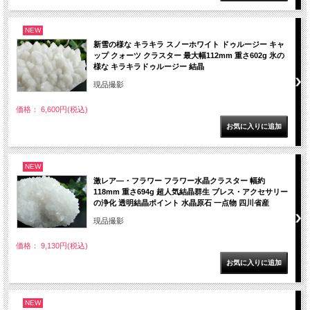
NEW
新雪の様な キラキラ スノーホワイト ドゥルージー キャ
ップ クォーツ クラスター 最大幅112mm 重さ602g 氷の
様な キラキラドゥルージー 結晶
現品撮影
価格： 6,600円(税込)
NEW
激レア―・フラワー フラワー水晶クラスター 幅約
118mm 重さ694g 超人気結晶群生 ブレス・アクセサリー
の浄化 透明結晶ポイント 水晶原石 一点物 四川省産
現品撮影
価格： 9,130円(税込)
NEW