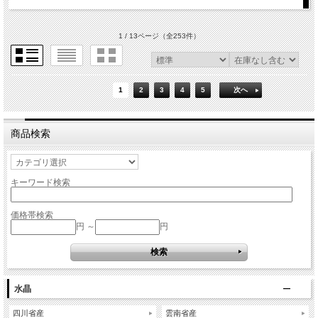
1 / 13ページ
（全253件）
1
2
3
4
5
次へ
商品検索
キーワード検索
価格帯検索
円 ～
円
水晶
四川省産
雲南省産