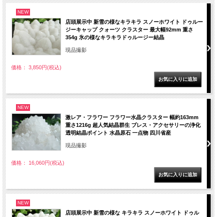
NEW
店頭展示中 新雪の様なキラキラ スノーホワイト ドゥルー
ジーキャップ クォーツ クラスター 最大幅92mm 重さ
354g 氷の様なキラキラドゥルージー結晶
現品撮影
価格： 3,850円(税込)
NEW
激レア・フラワー フラワー水晶クラスター 幅約163mm
重さ1216g 超人気結晶群生 ブレス・アクセサリーの浄化
透明結晶ポイント 水晶原石 一点物 四川省産
現品撮影
価格： 16,060円(税込)
NEW
店頭展示中 新雪の様な キラキラ スノーホワイト ドゥル