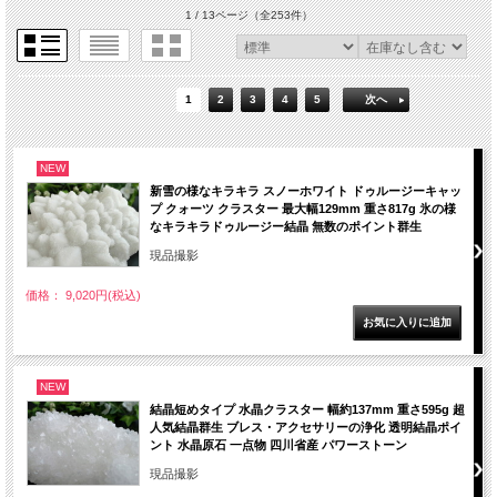
1 / 13ページ
（全253件）
1
2
3
4
5
次へ
NEW
新雪の様なキラキラ スノーホワイト ドゥルージーキャッ
プ クォーツ クラスター 最大幅129mm 重さ817g 氷の様
なキラキラドゥルージー結晶 無数のポイント群生
現品撮影
価格： 9,020円(税込)
NEW
結晶短めタイプ 水晶クラスター 幅約137mm 重さ595g 超
人気結晶群生 ブレス・アクセサリーの浄化 透明結晶ポイ
ント 水晶原石 一点物 四川省産 パワーストーン
現品撮影