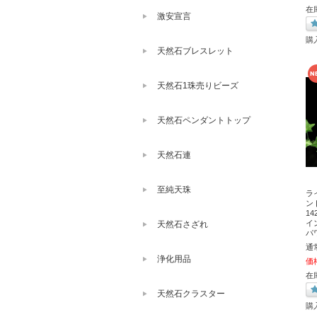
在
激安宣言
購
天然石ブレスレット
天然石1珠売りビーズ
天然石ペンダントトップ
天然石連
至純天珠
ラ
ン
14
イ
天然石さざれ
パ
通
浄化用品
価
在
天然石クラスター
購