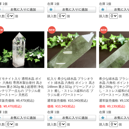
庫 1個
在庫 1個
在庫 1個
入数
個
購入数
個
購入数
個
イモナイト入り 透明水晶 ポイ
虹入り 希少な緑水晶 プラシオラ
希少な緑水晶 プラシ
ト 六角柱 専用木製台座付 高さ
イト 緑水晶 六角柱 ポイント 高さ
水晶 六角柱 ポイント
2mm 重さ362g 極上超透明 浄化
148mm 重さ321g グリーンアメジ
重さ284g グリーン
ンテリア一点もの ブラジル産
スト 癒し・ストレス緩和の石 ブ
し・ストレス緩和の
ワーストーン 天然石
ラジル産 パワーストーン
パワーストーン 天然
常販売価格:
¥8,470
(税込)
通常販売価格:
¥10,340
(税込)
通常販売価格:
¥9,13
格:
¥8,470
(税込)
価格:
¥10,340
(税込)
価格:
¥9,130
(税込)
庫 1個
在庫 1個
在庫 1個
入数
個
購入数
個
購入数
個