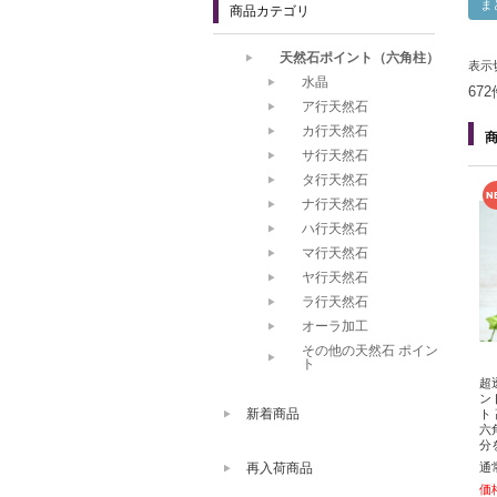
商品カテゴリ
天然石ポイント（六角柱）
表示
水晶
67
ア行天然石
カ行天然石
サ行天然石
タ行天然石
ナ行天然石
ハ行天然石
マ行天然石
ヤ行天然石
ラ行天然石
オーラ加工
その他の天然石 ポイン
ト
超
ン
新着商品
ト 
六
分
通
再入荷商品
価