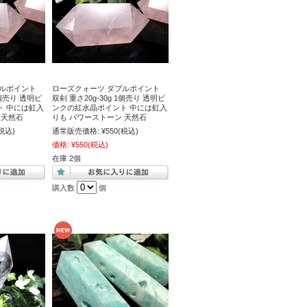
ブルポイント
ローズクォーツ ダブルポイント
1個売り 透明ピ
双剣 重さ20g-30g 1個売り 透明ピ
ト 中には虹入
ンクの紅水晶ポイント 中には虹入
 天然石
りも パワーストーン 天然石
税込)
通常販売価格:
¥550
(税込)
価格:
¥550
(税込)
在庫 2個
購入数
個