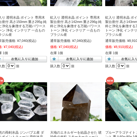
入り 透明水晶 ポイント 専用木
虹入り 透明水晶 ポイント 専用木
虹入り 透明水晶 ポ
座付 高さ150mm 重さ295g 純
製台座付 高さ142mm 重さ296g 純
製台座付 高さ143mm 
と浄化を象徴する万能パワース
粋と浄化を象徴する万能パワース
粋と浄化を象徴する
ーン 浄化 インテリア 一点もの
トーン 浄化 インテリア 一点もの
トーン 浄化 インテ
ラジル産
ブラジル産
ブラジル産
常販売価格:
¥7,040
(税込)
通常販売価格:
¥7,040
(税込)
通常販売価格:
¥8,91
格:
¥7,040
(税込)
価格:
¥7,040
(税込)
価格:
¥8,910
(税込)
庫 1個
在庫 1個
在庫 1個
入数
個
購入数
個
購入数
個
然の両剣水晶 ジンバブエ産 ダ
大地のエネルギーを結晶させた 琥
ブルーアラゴナイト 
ルポイントクォーツ 両剣水晶
珀色の光柱 スモーキークォーツ
ント 重さ60g-80g 