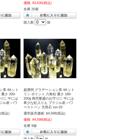
価格:
¥3,630
(税込)
在庫 25個
購入数
個
系 4A シト
超透明 グラデーション系 4A シト
重さ 200-
リン ポイント 六角柱 重さ 180-
守りに 中には
200g 商売繁盛のお守りに 中には
ジル産 パワ
希少な虹入りも ブラジル産 パワ
ーストーン 天然石 sst-20
2
(税込)
通常販売価格:
¥4,598
(税込)
価格:
¥4,598
(税込)
在庫 9個
購入数
個