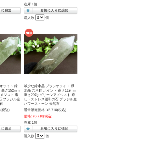
在庫 1個
購入数
個
オライト 緑
希少な緑水晶 プラシオライト 緑
 高さ152mm
水晶 六角柱 ポイント 高さ119mm
アメジスト 癒
重さ207g グリーンアメジスト 癒
石 ブラジル産
し・ストレス緩和の石 ブラジル産
石
パワーストーン 天然石
0
(税込)
通常販売価格:
¥6,710
(税込)
価格:
¥6,710
(税込)
在庫 1個
購入数
個