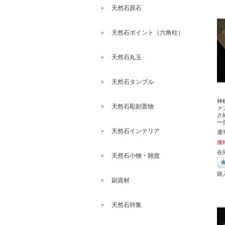
天然石原石
天然石ポイント（六角柱）
天然石丸玉
天然石タンブル
神
天然石彫刻置物
ァ
さ
ー
天然石インテリア
通
価
在
天然石小物・雑貨
購
副資材
天然石特集