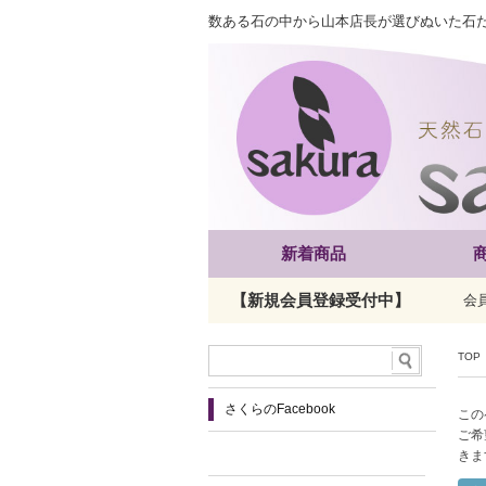
数ある石の中から山本店長が選びぬいた石
新着商品
【新規会員登録受付中】
会
TOP
さくらのFacebook
この
ご希
きま