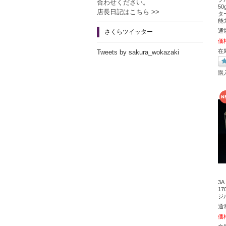
合わせください。
5
店長日記はこちら >>
タ
能
通
さくらツイッター
価
在庫
Tweets by sakura_wokazaki
購
3A
1
ジ
通
価