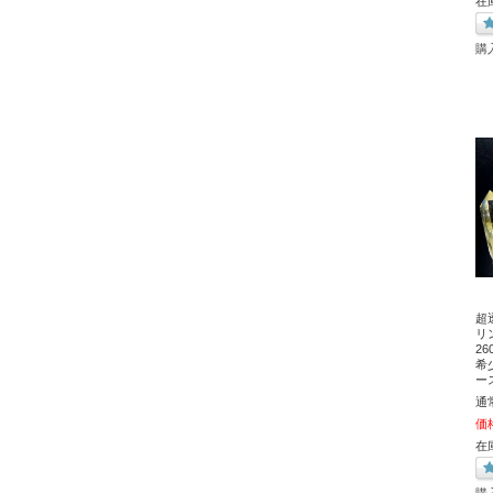
在
購
超
リ
2
希
ー
通
価
在
購