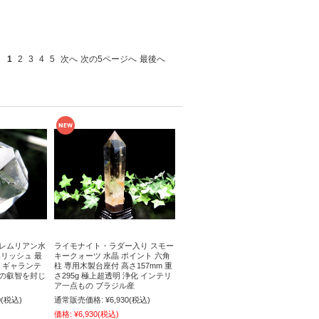
1
2
3
4
5
次へ
次の5ページへ
最後へ
 レムリアン水
ライモナイト・ラダー入り スモー
ポリッシュ 最
キークォーツ 水晶 ポイント 六角
2g ギャランテ
柱 専用木製台座付 高さ157mm 重
代の叡智を封じ
さ295g 極上超透明 浄化 インテリ
ア一点もの ブラジル産
0
(税込)
通常販売価格:
¥6,930
(税込)
価格:
¥6,930
(税込)