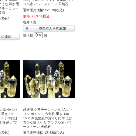
ような輝き 透
ジル産 パワーストーン 天然石
ブルーカラー
通常販売価格:
¥2,970
(税込)
る石
価格:
¥2,970
(税込)
7
(税込)
在庫 1個
購入数
個
系 4A シト
超透明 グラデーション系 4A シト
重さ 160-
リン ポイント 六角柱 重さ 140-
守りに 中には
160g 商売繁盛のお守りに 中には
ジル産 パワ
希少な虹入りも ブラジル産 パワ
ーストーン 天然石
4
(税込)
通常販売価格:
¥3,630
(税込)