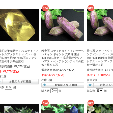
秘的な蛍光発光 パウエライトフ
希少石 スティヒタイトインサーペ
希少石 スティヒタ
ントムアメジスト ポイント 長
ンティン ポイント 六角柱 重さ
ンティン ポイント 
約57mm 約70.7g 鉱石コレクタ
40g-50g 1個売り 流通量が少ない
30g-40g 1個売り
羨望の希少共生鉱石
レアストーン アトランティスの叡
レアストーン アト
智と繋がる石
智と繋がる石
常販売価格:
¥9,372
(税込)
通常販売価格:
¥2,277
(税込)
通常販売価格:
¥1,77
格:
¥9,372
(税込)
価格:
¥2,277
(税込)
価格:
¥1,771
(税込)
庫 1個
在庫 2個
在庫 2個
入数
個
購入数
個
購入数
個