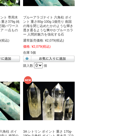
イント 専用木
ブルーアラゴナイト 六角柱 ポイ
重さ379g 純
ント 重さ80g-100g 1個売り 南国
万能パワース
の海を閉じ込めたかのような輝き
リア 一点もの
透き通るような爽やかブルーカラ
ー 人間的魅力を強化する石
0
(税込)
通常販売価格:
¥2,079
(税込)
価格:
¥2,079
(税込)
在庫 5個
購入数
個
六角柱 ポイ
3A シトリン ポイント 重さ 170g-
1個売り 南国の
190g 六角柱 ポイント 黄水晶 ブラ