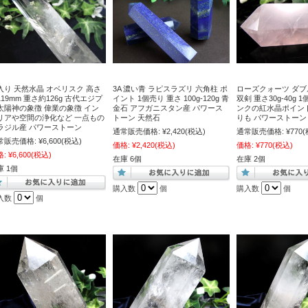
入り 天然水晶 オベリスク 高さ
3A 濃い青 ラピスラズリ 六角柱 ポ
ローズクォーツ ダ
119mm 重さ約126g 古代エジプ
イント 1個売り 重さ 100g-120g 青
双剣 重さ30g-40g 
太陽神の象徴 偉業の象徴 イン
金石 アフガニスタン産 パワース
ンクの紅水晶ポイン
リアや空間の浄化など 一点もの
トーン 天然石
りも パワーストーン
ラジル産 パワーストーン
通常販売価格:
¥2,420
(税込)
通常販売価格:
¥770
(
常販売価格:
¥6,600
(税込)
価格:
¥2,420
(税込)
価格:
¥770
(税込)
格:
¥6,600
(税込)
在庫 6個
在庫 2個
庫 1個
購入数
個
購入数
個
入数
個