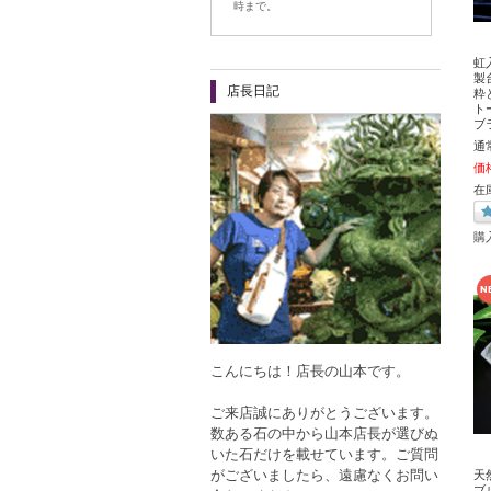
時まで。
虹
製台
店長日記
粋
ト
ブ
通
価
在
購
こんにちは！店長の山本です。
ご来店誠にありがとうございます。
数ある石の中から山本店長が選びぬ
いた石だけを載せています。ご質問
がございましたら、遠慮なくお問い
天
ブ