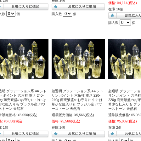
庫 2個
在庫 2個
価格:
¥4,114
(税込)
在庫 16個
入数
個
購入数
個
購入数
個
透明 グラデーション系 4A シト
超透明 グラデーション系 4A シト
超透明 グラデーション
ン ポイント 六角柱 重さ 240-
リン ポイント 六角柱 重さ 220-
リン ポイント 六角柱 
60g 商売繁盛のお守りに 中には
240g 商売繁盛のお守りに 中には
220g 商売繁盛のお
少な虹入りも ブラジル産 パワ
希少な虹入りも ブラジル産 パワ
希少な虹入りも ブラ
ストーン 天然石
ーストーン 天然石
ーストーン 天然石
常販売価格:
¥6,050
(税込)
通常販売価格:
¥5,566
(税込)
通常販売価格:
¥5,08
格:
¥6,050
(税込)
価格:
¥5,566
(税込)
価格:
¥5,082
(税込)
庫 1個
在庫 2個
在庫 2個
入数
個
購入数
個
購入数
個