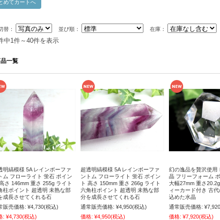
切替：
並び順：
在庫：
2件中1件～40件を表示
商品一覧
透明縞模様 5A レインボーファ
超透明縞模様 5A レインボーファ
幻の逸品を贅沢使用
トム フローライト 蛍石 ポイン
ントム フローライト 蛍石 ポイン
晶 フリーフォーム 
高さ 146mm 重さ 255g ライト
ト 高さ 150mm 重さ 266g ライト
大幅27mm 重さ20.
角柱ポイント 超透明 未熟な部
六角柱ポイント 超透明 未熟な部
ィーカード付き 古
を成長させてくれる石
分を成長させてくれる石
込めた水晶
常販売価格:
¥4,730
(税込)
通常販売価格:
¥4,950
(税込)
通常販売価格:
¥7,92
格:
¥4,730
(税込)
価格:
¥4,950
(税込)
価格:
¥7,920
(税込)