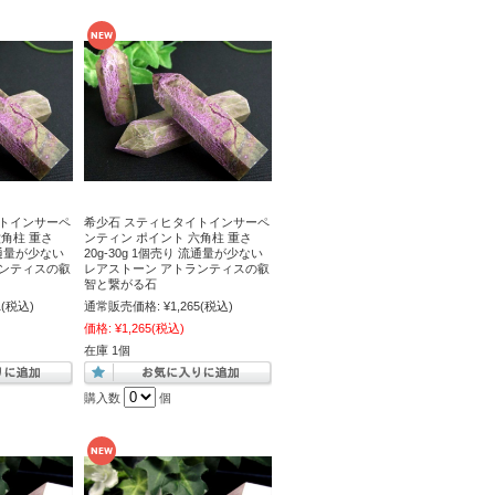
イトインサーペ
希少石 スティヒタイトインサーペ
六角柱 重さ
ンティン ポイント 六角柱 重さ
 流通量が少ない
20g-30g 1個売り 流通量が少ない
ランティスの叡
レアストーン アトランティスの叡
智と繋がる石
1
(税込)
通常販売価格:
¥1,265
(税込)
価格:
¥1,265
(税込)
在庫 1個
購入数
個