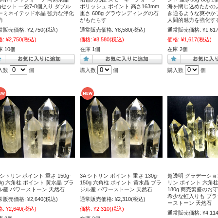
0gセット 一袋7-8個入り ダブル
ポリッシュ ポイント 高さ163mm
海を閉じ込めたかの
ーミネイテッド水晶 強力な浄化
重さ 608g グラウンディングの石
き通るような爽やか
力
がもたらす
人間的魅力を強化す
常販売価格:
¥2,750
(税込)
通常販売価格:
¥8,580
(税込)
通常販売価格:
¥1,61
格:
¥2,750
(税込)
価格:
¥8,580
(税込)
価格:
¥1,617
(税込)
 10個
在庫 1個
在庫 2個
入数
個
購入数
個
購入数
個
 シトリン ポイント 重さ 150g-
3A シトリン ポイント 重さ 130g-
超透明 グラデーション
70g 六角柱 ポイント 黄水晶 ブラ
150g 六角柱 ポイント 黄水晶 ブラ
リン ポイント 六角柱 
ル産 パワーストーン 天然石
ジル産 パワーストーン 天然石
180g 商売繁盛のお
希少な虹入りも ブラ
常販売価格:
¥2,640
(税込)
通常販売価格:
¥2,310
(税込)
ーストーン 天然石
格:
¥2,640
(税込)
価格:
¥2,310
(税込)
通常販売価格:
¥4,11