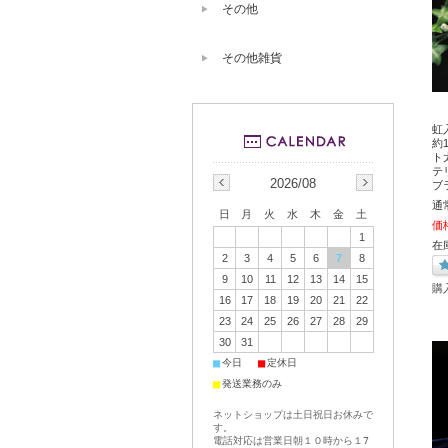
その他
その他雑貨
虹
約
ト
テ
2026/08
ブ
通
日
月
火
水
木
金
土
価
1
在
2
3
4
5
6
7
8
9
10
11
12
13
14
15
購
16
17
18
19
20
21
22
23
24
25
26
27
28
29
30
31
■
■
今日
定休日
■
発送業務のみ
ネットショップは土日祝日お休みで
す。
電話対応は営業日朝１０時から１7