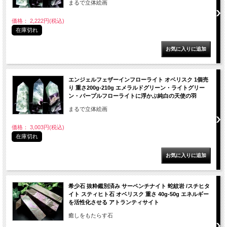
まるで立体絵画
価格： 2,222円(税込)
在庫切れ
エンジェルフェザーインフローライト オベリスク 1個売
り 重さ200g-210g エメラルドグリーン・ライトグリー
ン・パープルフローライトに浮かぶ純白の天使の羽
まるで立体絵画
価格： 3,003円(税込)
在庫切れ
希少石 抜粋鑑別済み サーペンチナイト 蛇紋岩 /スチヒタ
イト スティヒト石 オベリスク 重さ 40g-50g エネルギー
を活性化させる アトランティサイト
癒しをもたらす石