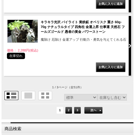
キラキラ光沢 パイライト 黄鉄鉱 オベリスク 重さ 60g-
70g ナチュラルタイプ 四角柱 金運上昇 仕事運 天然石 フ
ールズゴールド 愚者の黄金 パワーストーン
魔除け 厄除け 金運アップ 行動力・勇気を与えてくれる石
価格： 2,288円(税込)
在庫切れ
1 / 3ページ
（全51件）
1
2
3
次へ
商品検索