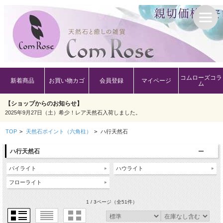
コムローズコラ
新着商品
お買い物カゴ
会員登録
マイページ
ム
【ショップからのお知らせ】
2025年9月27日（土）希少！レア天然石入荷しました。
TOP
>
天然石ポイント（六角柱）
>
ハ行天然石
ハ行天然石
パイライト
ハウライト
フローライト
1 / 3ページ
（全51件）