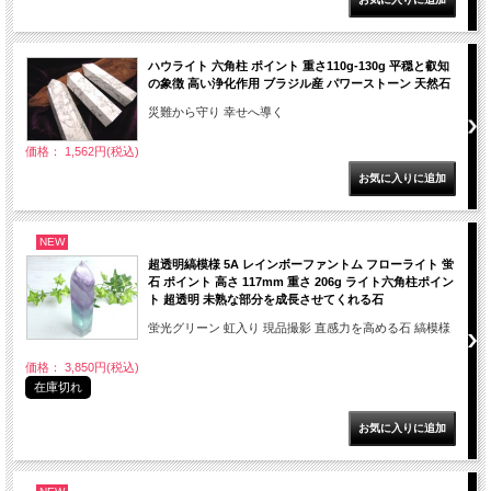
ハウライト 六角柱 ポイント 重さ110g-130g 平穏と叡知
の象徴 高い浄化作用 ブラジル産 パワーストーン 天然石
災難から守り 幸せへ導く
価格： 1,562円(税込)
NEW
超透明縞模様 5A レインボーファントム フローライト 蛍
石 ポイント 高さ 117mm 重さ 206g ライト六角柱ポイン
ト 超透明 未熟な部分を成長させてくれる石
蛍光グリーン 虹入り 現品撮影 直感力を高める石 縞模様
価格： 3,850円(税込)
在庫切れ