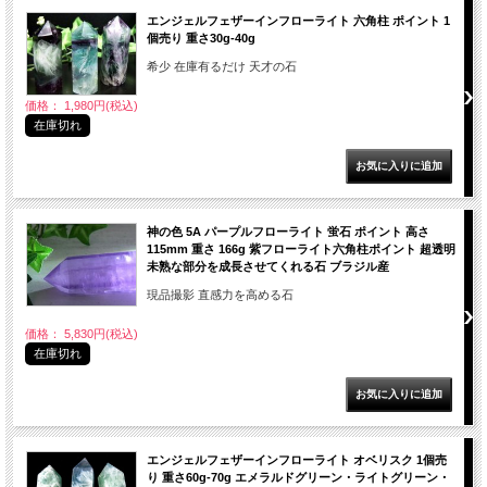
エンジェルフェザーインフローライト 六角柱 ポイント 1
個売り 重さ30g-40g
希少 在庫有るだけ 天才の石
価格： 1,980円(税込)
在庫切れ
神の色 5A パープルフローライト 蛍石 ポイント 高さ
115mm 重さ 166g 紫フローライト六角柱ポイント 超透明
未熟な部分を成長させてくれる石 ブラジル産
現品撮影 直感力を高める石
価格： 5,830円(税込)
在庫切れ
エンジェルフェザーインフローライト オベリスク 1個売
り 重さ60g-70g エメラルドグリーン・ライトグリーン・