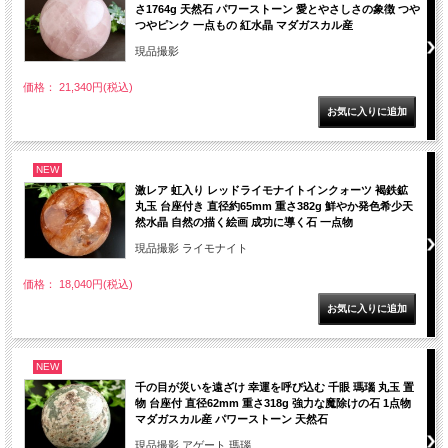
さ1764g 天然石 パワーストーン 愛とやさしさの象徴 つや
つやピンク 一点もの 紅水晶 マダガスカル産
現品撮影
価格： 21,340円(税込)
NEW
激レア 虹入り レッドライモナイトインクォーツ 褐鉄鉱
丸玉 台座付き 直径約65mm 重さ382g 鮮やか発色希少天
然水晶 自然の描く絵画 成功に導く石 一点物
現品撮影 ライモナイト
価格： 18,040円(税込)
NEW
千の目が災いを遠ざけ 幸運を呼び込む 千眼 瑪瑙 丸玉 置
物 台座付 直径62mm 重さ318g 強力な魔除けの石 1点物
マダガスカル産 パワーストーン 天然石
現品撮影 アゲート 瑪瑙