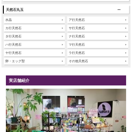
天然石丸玉
水晶
ア行天然石
カ行天然石
サ行天然石
タ行天然石
ナ行天然石
ハ行天然石
マ行天然石
ヤ行天然石
ラ行天然石
卵・エッグ型
その他天然石
実店舗紹介