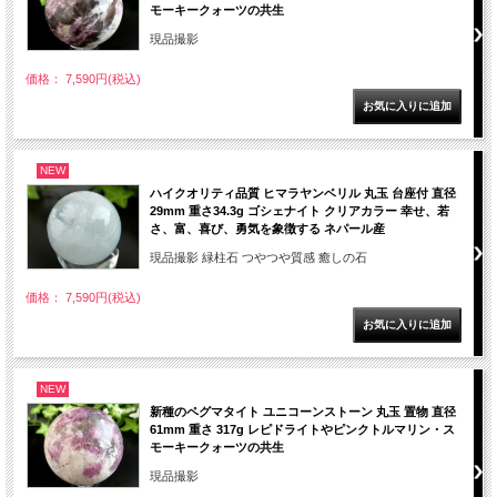
モーキークォーツの共生
現品撮影
価格： 7,590円(税込)
NEW
ハイクオリティ品質 ヒマラヤンベリル 丸玉 台座付 直径
29mm 重さ34.3g ゴシェナイト クリアカラー 幸せ、若
さ、富、喜び、勇気を象徴する ネパール産
現品撮影 緑柱石 つやつや質感 癒しの石
価格： 7,590円(税込)
NEW
新種のペグマタイト ユニコーンストーン 丸玉 置物 直径
61mm 重さ 317g レピドライトやピンクトルマリン・ス
モーキークォーツの共生
現品撮影