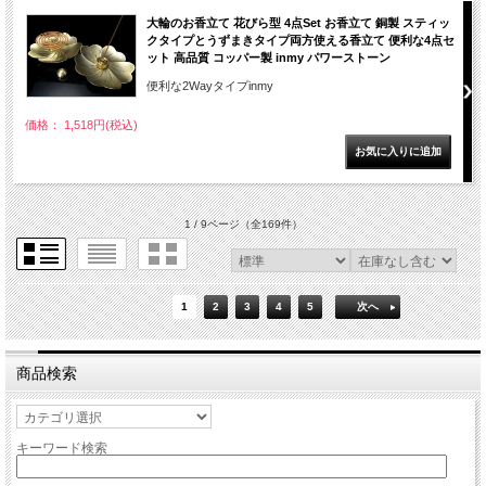
大輪のお香立て 花びら型 4点Set お香立て 銅製 スティッ
クタイプとうずまきタイプ両方使える香立て 便利な4点セ
ット 高品質 コッパー製 inmy パワーストーン
便利な2Wayタイプinmy
価格： 1,518円(税込)
1 / 9ページ
（全169件）
1
2
3
4
5
次へ
商品検索
キーワード検索