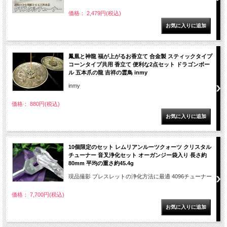
価格： 2,479円(税込)
鳳凰と神龍 福が上がるお香立て 合金製 スティックタイプ
コーンタイプ共用 香立て 便利な2点セット ドラゴンボー
ル 五本爪の龍 吉祥の霊鳥 inmy
inmy
価格： 880円(税込)
10個限定のセット レムリアンルーツクォーツ クリスタル
チューナー 音叉浄化セット オーガンジー袋入り 長さ約
80mm 平均の重さ約45.4g
現品撮影 ブレスレットの浄化方法に最適 4096チューナー
価格： 7,700円(税込)