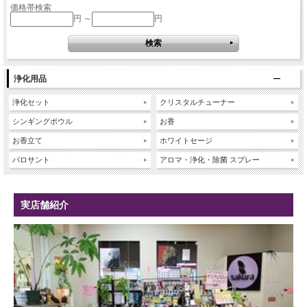
価格帯検索
円 ～
円
浄化用品
浄化セット
クリスタルチューナー
シンギングボウル
お香
お香立て
ホワイトセージ
パロサント
アロマ・浄化・除菌 スプレー
実店舗紹介