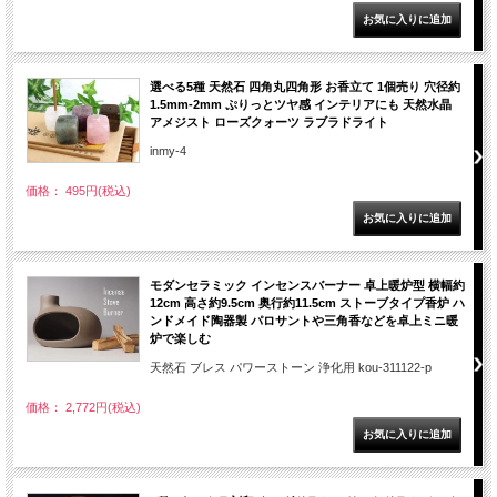
選べる5種 天然石 四角丸四角形 お香立て 1個売り 穴径約
1.5mm-2mm ぷりっとツヤ感 インテリアにも 天然水晶
アメジスト ローズクォーツ ラブラドライト
inmy-4
価格： 495円(税込)
モダンセラミック インセンスバーナー 卓上暖炉型 横幅約
12cm 高さ約9.5cm 奥行約11.5cm ストーブタイプ香炉 ハ
ンドメイド陶器製 パロサントや三角香などを卓上ミニ暖
炉で楽しむ
天然石 ブレス パワーストーン 浄化用 kou-311122-p
価格： 2,772円(税込)