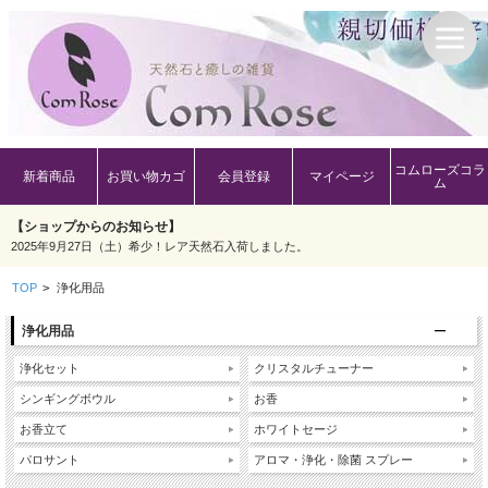
コムローズコラ
新着商品
お買い物カゴ
会員登録
マイページ
ム
【ショップからのお知らせ】
2025年9月27日（土）希少！レア天然石入荷しました。
TOP
>
浄化用品
浄化用品
浄化セット
クリスタルチューナー
シンギングボウル
お香
お香立て
ホワイトセージ
パロサント
アロマ・浄化・除菌 スプレー