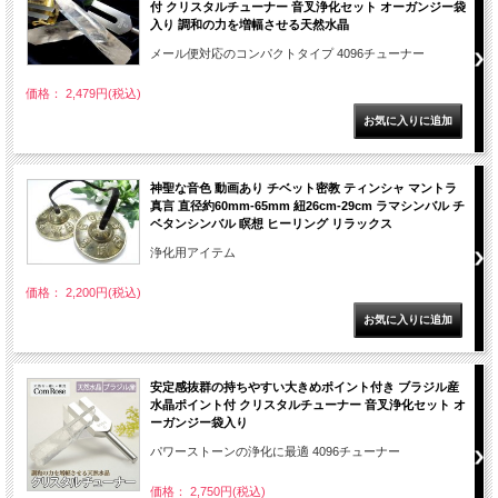
付 クリスタルチューナー 音叉浄化セット オーガンジー袋
入り 調和の力を増幅させる天然水晶
メール便対応のコンパクトタイプ 4096チューナー
価格： 2,479円(税込)
神聖な音色 動画あり チベット密教 ティンシャ マントラ
真言 直径約60mm-65mm 紐26cm-29cm ラマシンバル チ
ベタンシンバル 瞑想 ヒーリング リラックス
浄化用アイテム
価格： 2,200円(税込)
安定感抜群の持ちやすい大きめポイント付き ブラジル産
水晶ポイント付 クリスタルチューナー 音叉浄化セット オ
ーガンジー袋入り
パワーストーンの浄化に最適 4096チューナー
価格： 2,750円(税込)