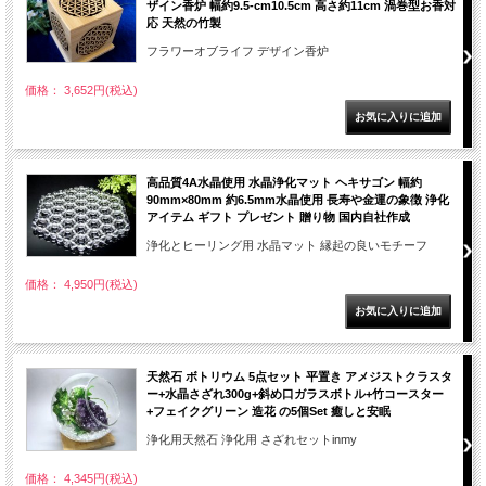
ザイン香炉 幅約9.5-cm10.5cm 高さ約11cm 渦巻型お香対
応 天然の竹製
フラワーオブライフ デザイン香炉
価格： 3,652円(税込)
高品質4A水晶使用 水晶浄化マット ヘキサゴン 幅約
90mm×80mm 約6.5mm水晶使用 長寿や金運の象徴 浄化
アイテム ギフト プレゼント 贈り物 国内自社作成
浄化とヒーリング用 水晶マット 縁起の良いモチーフ
価格： 4,950円(税込)
天然石 ボトリウム 5点セット 平置き アメジストクラスタ
ー+水晶さざれ300g+斜め口ガラスボトル+竹コースター
+フェイクグリーン 造花 の5個Set 癒しと安眠
浄化用天然石 浄化用 さざれセットinmy
価格： 4,345円(税込)