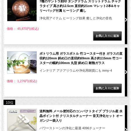
7種のヤントラ刻印 タングドラム スリットドラム チャク
ラタイプ 高さ約12.5cm 直径約21cm マレット2本&キャ
リーバッグ付属 ヒーリング 癒し
浄化用アイテム ヒーリング効果 癒しと浄化の音色
価格： 45,870円(税込)
ボトリウム用 ガラスボトル 竹コースター付き ガラスの直
径約120mm 斜め口の直径約69mm 高さ約115mm 竹コー
スターの幅約100mm 丸型 斜め口 耐熱ガラス
インテリア アクアリウムや浄化用雑貨にも inmy-4
価格： 1,276円(税込)
10位
送料無料 メール便対応のコンパクトタイプ ブラジル産 水
晶ポイント付 クリスタルチューナー 音叉浄化セット オー
ガンジー袋入り
パワーストーンの浄化に最適 4096チューナー