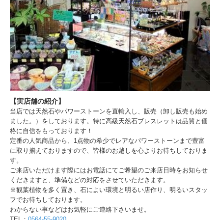
【実店舗の紹介】
当店では天然石やパワーストーンを直輸入し、販売（卸し販売も始め
ました。）をしております。特に高級天然石ブレスレットは品質と価
格に自信をもっております！
定番の人気商品から、1点物の希少でレアなパワーストーンまで豊富
に取り揃えておりますので、皆様のお越しを心よりお待ちしておりま
す。
ご来店いただけます際にはお電話にてご希望のご来店日時をお知らせ
くだきますと、準備などの対応をさせていただきます。
※観葉植物を多く置き、石によい環境と明るい店作り、明るいスタッ
フでお待ちしております。
わからない事などはお気軽にご連絡下さいませ。
TEL：
0564-55-9020