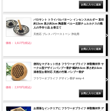
パロサント トライバルパターン インセンスホルダー 直径
約13cm 高さ約3cm 陶器製 ペルー北部チュルカナスの職
人の手作り品 お香立て
天然石 ブレス パワーストーン 浄化用
価格： 1,617円(税込)
便利なマグネット付き フラワーオブライフ 神聖幾何学 サ
ークル型デザインバンブー香炉 幅約9.5cm 厚さ約3.5cm
渦巻型お香対応 天然の竹製 バンブー香炉
フラワーオブライフ デザイン香炉 inmy-4
価格： 2,970円(税込)
お洒落なインテリアに フラワーオブライフ 神聖幾何学 デ