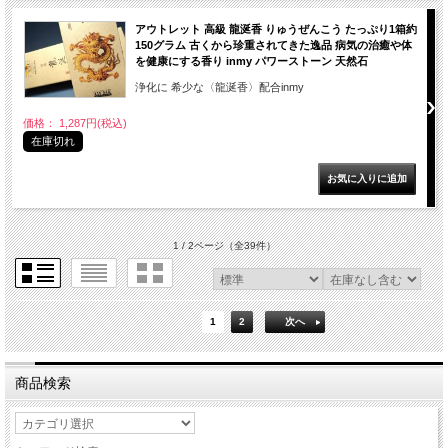
アウトレット 高級 龍涎香 りゅうぜんこう たっぷり1箱約
150グラム 古くから珍重されてきた逸品 病気の治癒や体
を健康にする香り inmy パワーストーン 天然石
浄化に 希少な〈龍涎香〉配合inmy
価格： 1,287円(税込)
在庫切れ
1 / 2ページ
（全39件）
1
2
次へ
商品検索