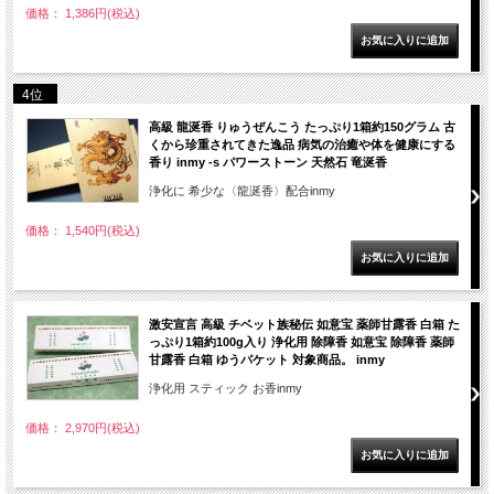
価格： 1,386円(税込)
4位
高級 龍涎香 りゅうぜんこう たっぷり1箱約150グラム 古
くから珍重されてきた逸品 病気の治癒や体を健康にする
香り inmy -s パワーストーン 天然石 竜涎香
浄化に 希少な〈龍涎香〉配合inmy
価格： 1,540円(税込)
激安宣言 高級 チベット族秘伝 如意宝 薬師甘露香 白箱 た
っぷり1箱約100g入り 浄化用 除障香 如意宝 除障香 薬師
甘露香 白箱 ゆうパケット 対象商品。 inmy
浄化用 スティック お香inmy
価格： 2,970円(税込)