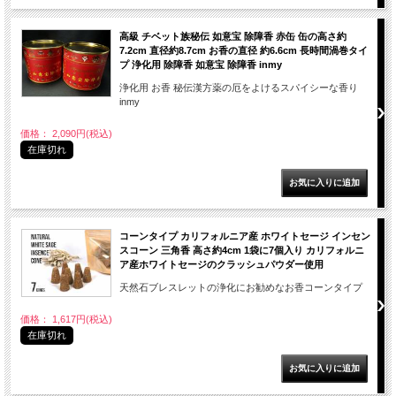
高級 チベット族秘伝 如意宝 除障香 赤缶 缶の高さ約
7.2cm 直径約8.7cm お香の直径 約6.6cm 長時間渦巻タイ
プ 浄化用 除障香 如意宝 除障香 inmy
浄化用 お香 秘伝漢方薬の厄をよけるスパイシーな香り
inmy
価格： 2,090円(税込)
在庫切れ
コーンタイプ カリフォルニア産 ホワイトセージ インセン
スコーン 三角香 高さ約4cm 1袋に7個入り カリフォルニ
ア産ホワイトセージのクラッシュパウダー使用
天然石ブレスレットの浄化にお勧めなお香コーンタイプ
価格： 1,617円(税込)
在庫切れ