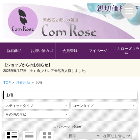
コムローズコラ
新着商品
お買い物カゴ
会員登録
マイページ
ム
【ショップからのお知らせ】
2025年9月27日（土）希少！レア天然石入荷しました。
TOP
>
浄化用品
>
お香
お香
スティックタイプ
コーンタイプ
その他の形状
1 / 2ページ
（全39件）