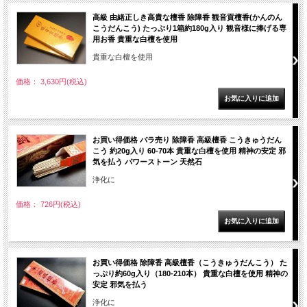
高級 由緒正しき高貴な檀香 除障香 観音貢檀香(かんのん
こうだんこう) たっぷり1箱約180g入り 観音様に捧げる専
用お香 貴重な白檀を使用
貴重な白檀を使用
価格： 3,630円(税込)
お買い得価格 バラ売り 除障香 高級檀香 こうきゅうだん
こう 約20g入り 60-70本 貴重な白檀を使用 精神の安定 邪
気を払う パワーストーン 天然石
浄化に
価格： 726円(税込)
お買い得価格 除障香 高級檀香（こうきゅうだんこう） た
っぷり約60g入り（180-210本） 貴重な白檀を使用 精神の
安定 邪気を払う
浄化に