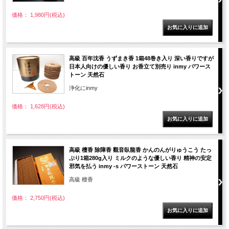
価格： 1,980円(税込)
高級 百年沈香 うずまき香 1箱48巻き入り 深い香りですが
日本人向けの優しい香り お香立て別売り inmy パワース
トーン 天然石
浄化にinmy
価格： 1,628円(税込)
高級 檀香 除障香 觀音臥龍香 かんのんがりゅうこう たっ
ぷり1箱280g入り ミルクのような優しい香り 精神の安定
邪気を払う inmy -s パワーストーン 天然石
高級 檀香
価格： 2,750円(税込)