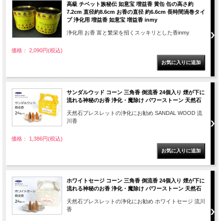
高級 チベット族秘伝 如意宝 増益香 黄缶 缶の高さ約
7.2cm 直径約8.6cm お香の直径 約6.6cm 長時間渦巻タイ
プ 浄化用 増益香 如意宝 増益香 inmy
浄化用 お香 富と繁栄を招くスッキリとした香inmy
価格： 2,090円(税込)
サンダルウッド コーン 三角香 倒流香 24個入り 煙が下に
流れる神秘のお香 浄化・魔除け パワーストーン 天然石
天然石ブレスレットの浄化にお勧め SANDAL WOOD 流
川香
価格： 1,386円(税込)
ホワイトセージ コーン 三角香 倒流香 24個入り 煙が下に
流れる神秘のお香 浄化・魔除け パワーストーン 天然石
天然石ブレスレットの浄化にお勧め ホワイトセージ 流川
香