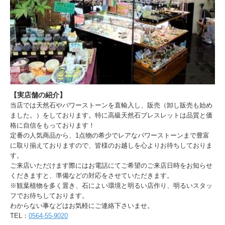
【実店舗の紹介】
当店では天然石やパワーストーンを直輸入し、販売（卸し販売も始め
ました。）をしております。特に高級天然石ブレスレットは品質と価
格に自信をもっております！
定番の人気商品から、1点物の希少でレアなパワーストーンまで豊富
に取り揃えておりますので、皆様のお越しを心よりお待ちしておりま
す。
ご来店いただけます際にはお電話にてご希望のご来店日時をお知らせ
くだきますと、準備などの対応をさせていただきます。
※観葉植物を多く置き、石によい環境と明るい店作り、明るいスタッ
フでお待ちしております。
わからない事などはお気軽にご連絡下さいませ。
TEL：
0564-55-9020