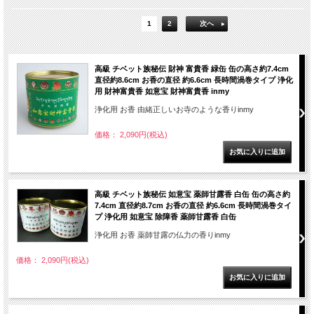
1
2
次へ
高級 チベット族秘伝 財神 富貴香 緑缶 缶の高さ約7.4cm
直径約8.6cm お香の直径 約6.6cm 長時間渦巻タイプ 浄化
用 財神富貴香 如意宝 財神富貴香 inmy
浄化用 お香 由緒正しいお寺のような香りinmy
価格： 2,090円(税込)
高級 チベット族秘伝 如意宝 薬師甘露香 白缶 缶の高さ約
7.4cm 直径約8.7cm お香の直径 約6.6cm 長時間渦巻タイ
プ 浄化用 如意宝 除障香 薬師甘露香 白缶
浄化用 お香 薬師甘露の仏力の香りinmy
価格： 2,090円(税込)