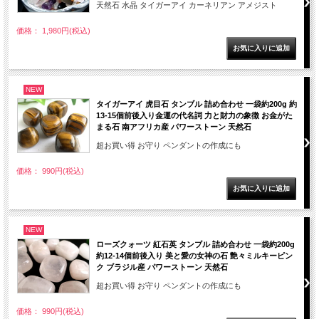
天然石 水晶 タイガーアイ カーネリアン アメジスト
価格： 1,980円(税込)
NEW
タイガーアイ 虎目石 タンブル 詰め合わせ 一袋約200g 約
13-15個前後入り金運の代名詞 力と財力の象徴 お金がた
まる石 南アフリカ産 パワーストーン 天然石
超お買い得 お守り ペンダントの作成にも
価格： 990円(税込)
NEW
ローズクォーツ 紅石英 タンブル 詰め合わせ 一袋約200g
約12-14個前後入り 美と愛の女神の石 艶々ミルキーピン
ク ブラジル産 パワーストーン 天然石
超お買い得 お守り ペンダントの作成にも
価格： 990円(税込)