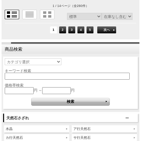
1 / 14ページ
（全280件）
1
2
3
4
5
次へ
商品検索
キーワード検索
価格帯検索
円 ～
円
天然石さざれ
水晶
ア行天然石
カ行天然石
サ行天然石