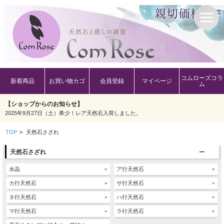
コムローズコラ
新着商品
お買い物カゴ
会員登録
マイページ
ム
【ショップからのお知らせ】
2025年9月27日（土）希少！レア天然石入荷しました。
TOP
>
天然石さざれ
天然石さざれ
水晶
ア行天然石
カ行天然石
サ行天然石
タ行天然石
ハ行天然石
マ行天然石
ラ行天然石