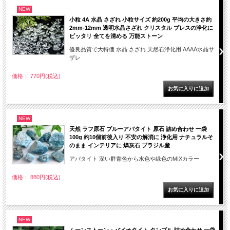
NEW
小粒 4A 水晶 さざれ 小粒サイズ 約200g 平均の大きさ約
2mm-12mm 透明水晶さざれ クリスタル ブレスの浄化に
ピッタリ 全てを清める 万能ストーン
優良品質で大特価 水晶 さざれ 天然石浄化用 AAAA水晶サ
ザレ
価格： 770円(税込)
NEW
天然 ラフ原石 ブルーアパタイト 原石 詰め合わせ 一袋
100g 約10個前後入り 不安の解消に 浄化用 ナチュラルそ
のまま インテリアに 燐灰石 ブラジル産
アパタイト 深い群青色から水色や緑色のMIXカラー
価格： 880円(税込)
NEW