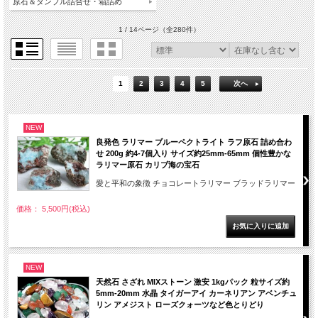
原石＆タンブル詰合せ・箱詰め
1 / 14ページ
（全280件）
1
2
3
4
5
次へ
NEW
良発色 ラリマー ブルーペクトライト ラフ原石 詰め合わ
せ 200g 約4-7個入り サイズ約25mm-65mm 個性豊かな
ラリマー原石 カリブ海の宝石
愛と平和の象徴 チョコレートラリマー ブラッドラリマー
価格： 5,500円(税込)
NEW
天然石 さざれ MIXストーン 激安 1kgパック 粒サイズ約
5mm-20mm 水晶 タイガーアイ カーネリアン アベンチュ
リン アメジスト ローズクォーツなど色とりどり