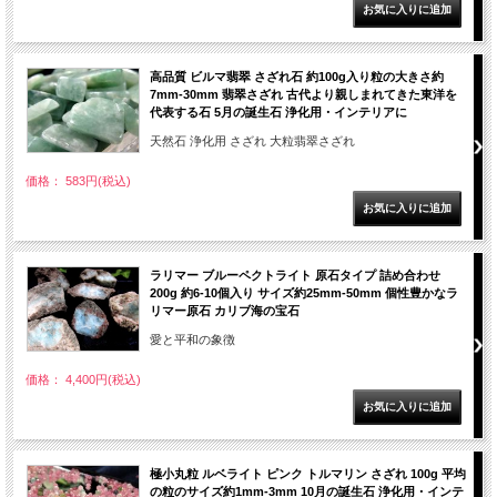
高品質 ビルマ翡翠 さざれ石 約100g入り粒の大きさ約
7mm-30mm 翡翠さざれ 古代より親しまれてきた東洋を
代表する石 5月の誕生石 浄化用・インテリアに
天然石 浄化用 さざれ 大粒翡翠さざれ
価格： 583円(税込)
ラリマー ブルーペクトライト 原石タイプ 詰め合わせ
200g 約6-10個入り サイズ約25mm-50mm 個性豊かなラ
リマー原石 カリブ海の宝石
愛と平和の象徴
価格： 4,400円(税込)
極小丸粒 ルベライト ピンク トルマリン さざれ 100g 平均
の粒のサイズ約1mm-3mm 10月の誕生石 浄化用・インテ