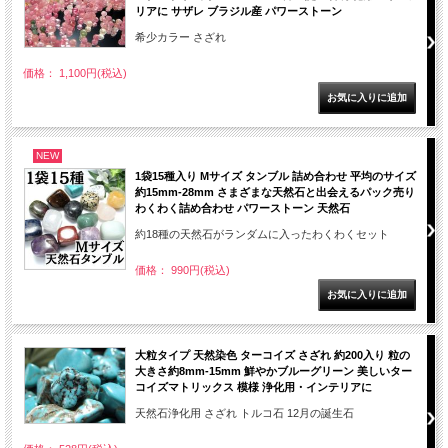
リアに サザレ ブラジル産 パワーストーン
希少カラー さざれ
価格： 1,100円(税込)
NEW
1袋15種入り Mサイズ タンブル 詰め合わせ 平均のサイズ
約15mm-28mm さまざまな天然石と出会えるパック売り
わくわく詰め合わせ パワーストーン 天然石
約18種の天然石がランダムに入ったわくわくセット
価格： 990円(税込)
大粒タイプ 天然染色 ターコイズ さざれ 約200入り 粒の
大きさ約8mm-15mm 鮮やかブルーグリーン 美しいター
コイズマトリックス 模様 浄化用・インテリアに
天然石浄化用 さざれ トルコ石 12月の誕生石