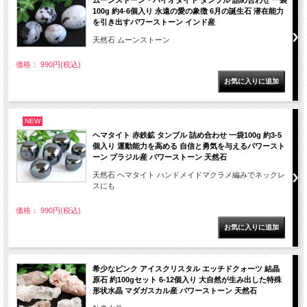
ムーンストーン・バイオタイト タンブル 詰め合わせ 一袋
100g 約4-6個入り 永遠の愛の象徴 6月の誕生石 潜在能力
を引き出すパワーストーン インド産
天然石 ムーンストーン
価格： 990円(税込)
NEW
ヘマタイト 赤鉄鉱 タンブル 詰め合わせ 一袋100g 約3-5
個入り 運動能力を高める 自信と勇気を与えるパワースト
ーン ブラジル産 パワーストーン 天然石
天然石 ヘマタイト ハンドメイドマクラメ編みでネックレ
スにも
価格： 990円(税込)
希少なピンク アイスクリスタル エッチドクォーツ 結晶
原石 約100gセット 6-12個入り 大自然が生み出した特殊
形状水晶 マダガスカル産 パワーストーン 天然石