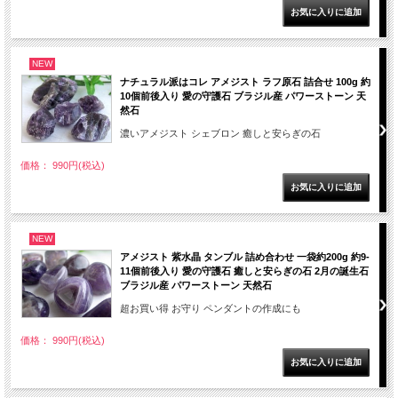
NEW
ナチュラル派はコレ アメジスト ラフ原石 詰合せ 100g 約
10個前後入り 愛の守護石 ブラジル産 パワーストーン 天
然石
濃いアメジスト シェブロン 癒しと安らぎの石
価格： 990円(税込)
NEW
アメジスト 紫水晶 タンブル 詰め合わせ 一袋約200g 約9-
11個前後入り 愛の守護石 癒しと安らぎの石 2月の誕生石
ブラジル産 パワーストーン 天然石
超お買い得 お守り ペンダントの作成にも
価格： 990円(税込)