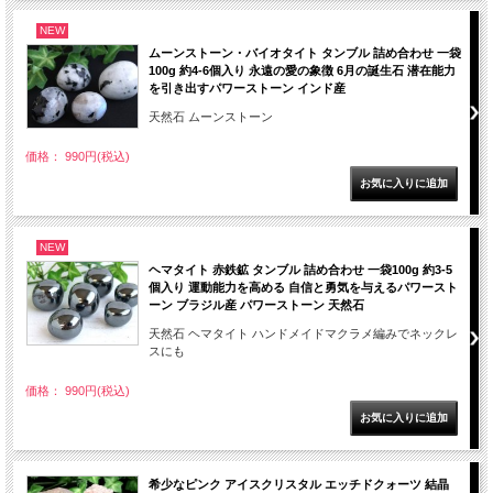
NEW
ムーンストーン・バイオタイト タンブル 詰め合わせ 一袋
100g 約4-6個入り 永遠の愛の象徴 6月の誕生石 潜在能力
を引き出すパワーストーン インド産
天然石 ムーンストーン
価格： 990円(税込)
NEW
ヘマタイト 赤鉄鉱 タンブル 詰め合わせ 一袋100g 約3-5
個入り 運動能力を高める 自信と勇気を与えるパワースト
ーン ブラジル産 パワーストーン 天然石
天然石 ヘマタイト ハンドメイドマクラメ編みでネックレ
スにも
価格： 990円(税込)
希少なピンク アイスクリスタル エッチドクォーツ 結晶