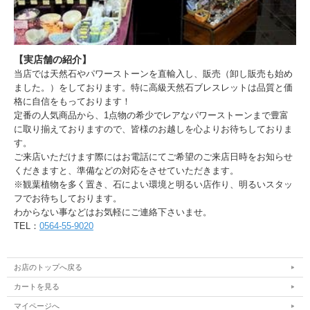
【実店舗の紹介】
当店では天然石やパワーストーンを直輸入し、販売（卸し販売も始め
ました。）をしております。特に高級天然石ブレスレットは品質と価
格に自信をもっております！
定番の人気商品から、1点物の希少でレアなパワーストーンまで豊富
に取り揃えておりますので、皆様のお越しを心よりお待ちしておりま
す。
ご来店いただけます際にはお電話にてご希望のご来店日時をお知らせ
くだきますと、準備などの対応をさせていただきます。
※観葉植物を多く置き、石によい環境と明るい店作り、明るいスタッ
フでお待ちしております。
わからない事などはお気軽にご連絡下さいませ。
TEL：
0564-55-9020
お店のトップへ戻る
カートを見る
マイページへ