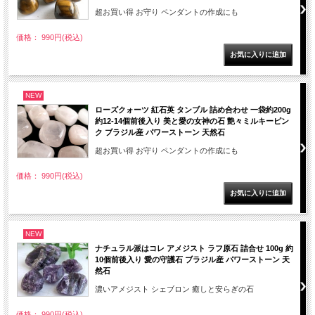
超お買い得 お守り ペンダントの作成にも
価格： 990円(税込)
NEW
ローズクォーツ 紅石英 タンブル 詰め合わせ 一袋約200g
約12-14個前後入り 美と愛の女神の石 艶々ミルキーピン
ク ブラジル産 パワーストーン 天然石
超お買い得 お守り ペンダントの作成にも
価格： 990円(税込)
NEW
ナチュラル派はコレ アメジスト ラフ原石 詰合せ 100g 約
10個前後入り 愛の守護石 ブラジル産 パワーストーン 天
然石
濃いアメジスト シェブロン 癒しと安らぎの石
価格： 990円(税込)