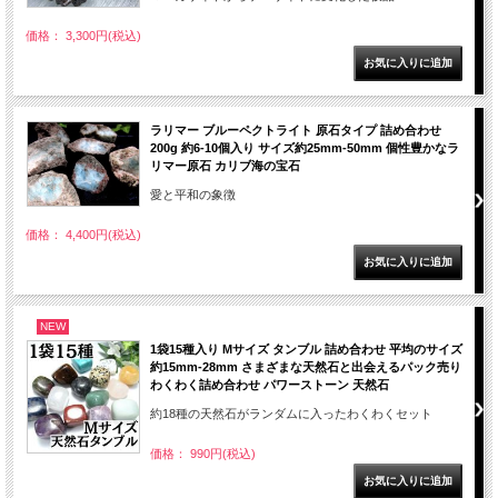
価格： 3,300円(税込)
ラリマー ブルーペクトライト 原石タイプ 詰め合わせ
200g 約6-10個入り サイズ約25mm-50mm 個性豊かなラ
リマー原石 カリブ海の宝石
愛と平和の象徴
価格： 4,400円(税込)
NEW
1袋15種入り Mサイズ タンブル 詰め合わせ 平均のサイズ
約15mm-28mm さまざまな天然石と出会えるパック売り
わくわく詰め合わせ パワーストーン 天然石
約18種の天然石がランダムに入ったわくわくセット
価格： 990円(税込)