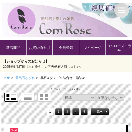
コムローズコラ
新着商品
お買い物カゴ
会員登録
マイページ
ム
【ショップからのお知らせ】
2025年9月27日（土）希少！レア天然石入荷しました。
TOP
>
天然石さざれ
>
原石＆タンブル詰合せ・箱詰め
1 / 5ページ
（全97件）
1
2
3
4
5
次へ
NEW