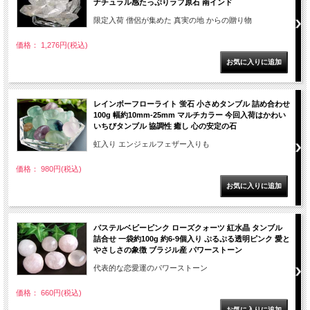
ナチュラル感たっぷりラフ原石 南インド
限定入荷 僧侶が集めた 真実の地 からの贈り物
価格： 1,276円(税込)
レインボーフローライト 蛍石 小さめタンブル 詰め合わせ
100g 幅約10mm-25mm マルチカラー 今回入荷はかわい
いちびタンブル 協調性 癒し 心の安定の石
虹入り エンジェルフェザー入りも
価格： 980円(税込)
パステルベビーピンク ローズクォーツ 紅水晶 タンブル
詰合せ 一袋約100g 約6-9個入り ぷるぷる透明ピンク 愛と
やさしさの象徴 ブラジル産 パワーストーン
代表的な恋愛運のパワーストーン
価格： 660円(税込)