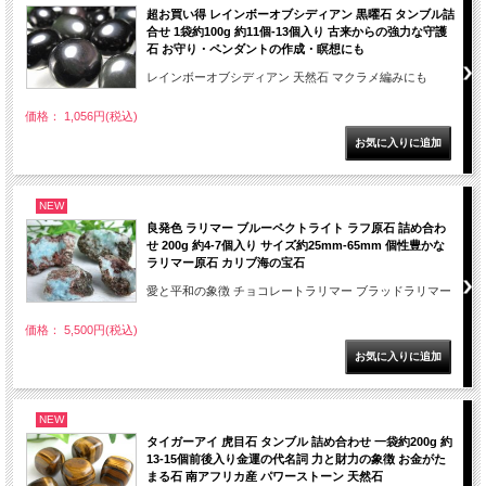
超お買い得 レインボーオブシディアン 黒曜石 タンブル詰
合せ 1袋約100g 約11個-13個入り 古来からの強力な守護
石 お守り・ペンダントの作成・瞑想にも
レインボーオブシディアン 天然石 マクラメ編みにも
価格： 1,056円(税込)
NEW
良発色 ラリマー ブルーペクトライト ラフ原石 詰め合わ
せ 200g 約4-7個入り サイズ約25mm-65mm 個性豊かな
ラリマー原石 カリブ海の宝石
愛と平和の象徴 チョコレートラリマー ブラッドラリマー
価格： 5,500円(税込)
NEW
タイガーアイ 虎目石 タンブル 詰め合わせ 一袋約200g 約
13-15個前後入り金運の代名詞 力と財力の象徴 お金がた
まる石 南アフリカ産 パワーストーン 天然石