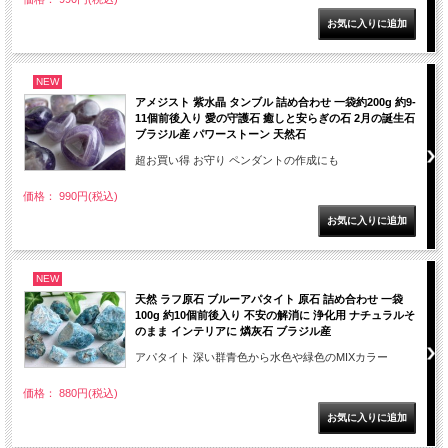
NEW
アメジスト 紫水晶 タンブル 詰め合わせ 一袋約200g 約9-
11個前後入り 愛の守護石 癒しと安らぎの石 2月の誕生石
ブラジル産 パワーストーン 天然石
超お買い得 お守り ペンダントの作成にも
価格： 990円(税込)
NEW
天然 ラフ原石 ブルーアパタイト 原石 詰め合わせ 一袋
100g 約10個前後入り 不安の解消に 浄化用 ナチュラルそ
のまま インテリアに 燐灰石 ブラジル産
アパタイト 深い群青色から水色や緑色のMIXカラー
価格： 880円(税込)