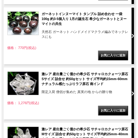
ガーネットインヌーマイト タンブル 詰め合わせ 一袋
100g 約3-5個入り 1月の誕生石 希少なガーネットとヌー
マイトの共生
天然石 ガーネット ハンドメイドマクラメ編みでネックレ
スにも
価格： 770円(税込)
激レア 産出量ごく僅かの希少石 サチャロカクォーツ原石
Sサイズ 詰合せ 約50gセット サイズ平均約15mm-60mm
ナチュラル感たっぷりラフ原石 南インド
限定入荷 僧侶が集めた 真実の地 からの贈り物
価格： 1,276円(税込)
激レア 産出量ごく僅かの希少石 サチャロカクォーツ原石
Mサイズ 詰合せ 約50gセット サイズ平均約25mm-40mm