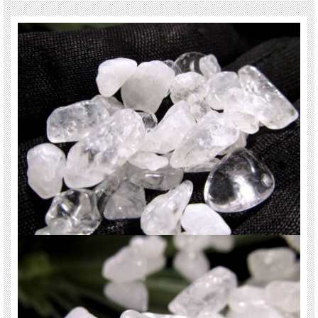
全てを清め浄化する
魔よけ、厄除け
潜在能力の開花、心身の活性化
石同士の仲をとりもつ
在的な能力やパワーを高める
数量限定ですのでお早めに！
ご注意事項
※粒の大きさは目安です。さざれ石ですのでサイズのばらつきはあります。
※天然石の加工品のため、多少の欠け等はあります。
※商品の特性上、色みには個体差があります。
※出来る限り自然な色みになるよう撮影を心がけておりますが、お使いのディス
プレイ環境によって表示される色みに差が出る場合があります。ご了承下さい。
※さざれ石の製造工程上、他の天然石や石以外の不純物が数グラム程混じる場合
が稀にあります。ご了承下さい。
※さざれの粒のサイズはロットごとに若干の差が出てしまいますので、ご了承く
ださいませ。
モニターの発色具合によって実際のものと色が異なる場合があります 。
※さざれの小分け(量り分け)を当社の地元であります愛知県の就労継続支援B型事
業所リーフさんにお願いしています。
様々な社会貢献活動に挑戦していけるよう、天然石さくらコムローズは努力いた
します。今後ともご愛顧くださいますようよろしくお願いします。
関連キーワード