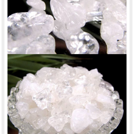
天然石 パワーストーン 海外直輸入 バイヤー厳選 プレゼント ギフト メンズ レデ
ィース 卸し 卸価格 実店舗 ハンドメイド サイズ直し コムローズ comrose