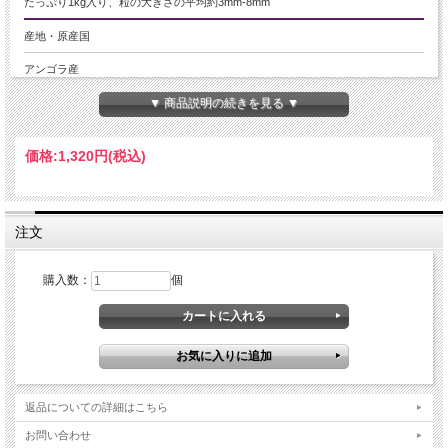
たっぷり1kg入り、粒の大きさの平均約3mm-8mm
産地・原産国
アンゴラ産
▼ 商品説明の続きを見る ▼
グレードなど
-
価格:
1,320円
(税込)
名称など
水晶
注文
商品説明
アンゴラの地から産出された、希少なスノーホワイトクリスタル【白水晶】のさ
購入数：
個
ざれです。
純粋無垢なホワイトカラーが特徴で、空間や心を清める象徴とされる白水晶。
その清らかな輝きは、置くだけで場を浄化し、インテリアとしても上品な雰囲気
を演出してくれます。
インテリアとして器に入れて飾ったり、ブレスレットの浄化用に使ったりと、幅
広くお楽しみいただけます。
返品についての詳細はこちら
希少なアンゴラ産、純粋無垢な白の輝きをぜひお手元でご体感ください。
お問い合わせ
【意味合い・云われ・伝承等】