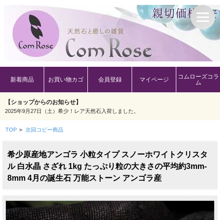
コムローズコラ
新着商品
お買い物カゴ
会員登録
マイページ
ム
【ショップからのお知らせ】
2025年9月27日（土）希少！レア天然石入荷しました。
TOP
>
次回コピー商品
希少原産地アンゴラ 小粒タイプ スノーホワイトクリスタ
ル 白水晶 さざれ 1kg たっぷり粒の大きさの平均約3mm-
8mm 4月の誕生石 万能ストーン アンゴラ産