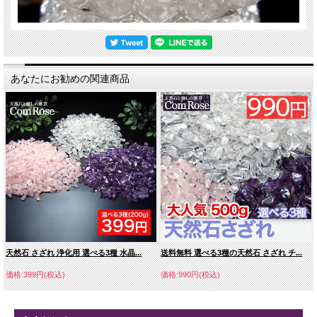
あなたにお勧めの関連商品
天然石 さざれ 浄化用 選べる3種 水晶...
送料無料 選べる3種の天然石 さざれ チ...
価格:399円(税込)
価格:990円(税込)