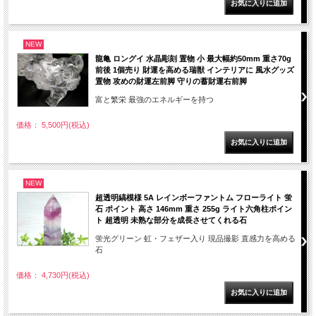
NEW
龍亀 ロングイ 水晶彫刻 置物 小 最大幅約50mm 重さ70g
前後 1個売り 財運を高める瑞獣 インテリアに 風水グッズ
置物 攻めの財運左前脚 守りの蓄財運右前脚
富と繁栄 最強のエネルギーを持つ
価格： 5,500円(税込)
NEW
超透明縞模様 5A レインボーファントム フローライト 蛍
石 ポイント 高さ 146mm 重さ 255g ライト六角柱ポイン
ト 超透明 未熟な部分を成長させてくれる石
蛍光グリーン 虹・フェザー入り 現品撮影 直感力を高める
石
価格： 4,730円(税込)