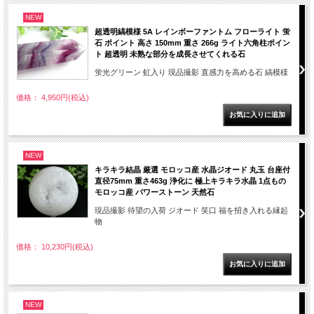
NEW
超透明縞模様 5A レインボーファントム フローライト 蛍
石 ポイント 高さ 150mm 重さ 266g ライト六角柱ポイン
ト 超透明 未熟な部分を成長させてくれる石
蛍光グリーン 虹入り 現品撮影 直感力を高める石 縞模様
価格： 4,950円(税込)
NEW
キラキラ結晶 厳選 モロッコ産 水晶ジオード 丸玉 台座付
直径75mm 重さ463g 浄化に 極上キラキラ水晶 1点もの
モロッコ産 パワーストーン 天然石
現品撮影 待望の入荷 ジオード 笑口 福を招き入れる縁起
物
価格： 10,230円(税込)
NEW