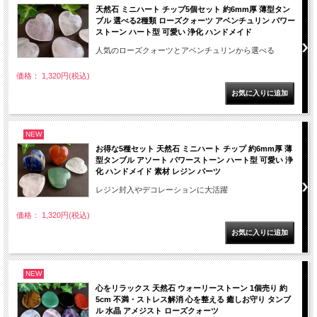
天然石 ミニハート チップ5個セット 約6mm厚 薄型タン
ブル 選べる2種類 ローズクォーツ アベンチュリン パワー
ストーン ハート型 可愛い 浄化 ハンドメイド
人気のローズクォーツとアベンチュリンから選べる
価格： 1,320円(税込)
NEW
お得な5種セット 天然石 ミニハート チップ 約6mm厚 薄
型タンブル アソート パワーストーン ハート型 可愛い 浄
化 ハンドメイド 素材 レジン パーツ
レジン封入やデコレーションに大活躍
価格： 1,320円(税込)
NEW
心をリラックス 天然石 ウォーリーストーン 1個売り 約
5cm 不満・ストレス解消 心を整える 癒しお守り タンブ
ル 水晶 アメジスト ローズクォーツ