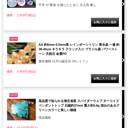
不安 や 緊張 を感じたときに 大人気 癒し
価格： 1,650円(税込)
NEW
AA 約6mm-6.5mm珠 レインボーシトリン 黄水晶 一連 約
38-40cm キラキラ クラック入り ブラジル産 パワースト
ーン 天然石 金運PO
激安価格 11月の誕生石 2Aシトリン
価格： 3,465円(税込)
NEW
高品質で知られる湖北省産 スパイダーウェブ ターコイズ
ペンダントトップ 石縦約37mm 重さ約5.6g 深みのあるグ
リーンカラーと美しい模様
現品撮影
価格： 15,070円(税込)