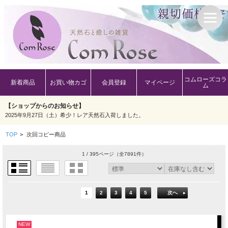
コムローズコラ
新着商品
お買い物カゴ
会員登録
マイページ
ム
【ショップからのお知らせ】
2025年9月27日（土）希少！レア天然石入荷しました。
TOP
>
次回コピー商品
1 / 395ページ
（全7891件）
1
2
3
4
5
次へ
NEW