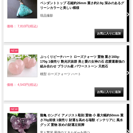
ペンダントトップ 石縦約26mm 重さ約2.9g 深みのあるグ
リーンカラーと美しい模様
現品撮影
価格： 7,810円(税込)
NEW
ぷっくりピーチハート ローズクォーツ 置物 重さ160g-
170g 1個売り 艶光沢抜群 美と愛の女神の石 恋愛運最強の
組み合わせ ブラジル産 パワーストーン 天然石
桃型 ローズクォーツ ハート
価格： 4,543円(税込)
NEW
龍亀 ロングイ アメジスト彫刻 置物 小 最大幅約50mm 重
さ70g前後 1個売り 財運を高める瑞獣 インテリアに 風水
グッズ 置物 攻めの財運左前脚
富と繁栄 最強のエネルギーを持つ