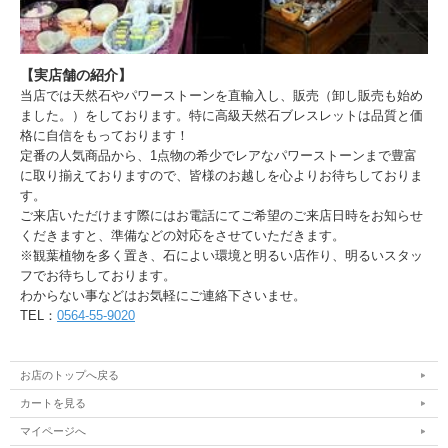
【実店舗の紹介】
当店では天然石やパワーストーンを直輸入し、販売（卸し販売も始め
ました。）をしております。特に高級天然石ブレスレットは品質と価
格に自信をもっております！
定番の人気商品から、1点物の希少でレアなパワーストーンまで豊富
に取り揃えておりますので、皆様のお越しを心よりお待ちしておりま
す。
ご来店いただけます際にはお電話にてご希望のご来店日時をお知らせ
くだきますと、準備などの対応をさせていただきます。
※観葉植物を多く置き、石によい環境と明るい店作り、明るいスタッ
フでお待ちしております。
わからない事などはお気軽にご連絡下さいませ。
TEL：
0564-55-9020
お店のトップへ戻る
カートを見る
マイページへ