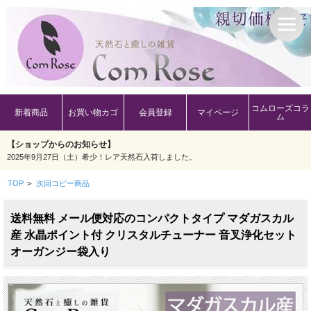
コムローズコラ
新着商品
お買い物カゴ
会員登録
マイページ
ム
【ショップからのお知らせ】
2025年9月27日（土）希少！レア天然石入荷しました。
TOP
>
次回コピー商品
送料無料 メール便対応のコンパクトタイプ マダガスカル
産 水晶ポイント付 クリスタルチューナー 音叉浄化セット
オーガンジー袋入り