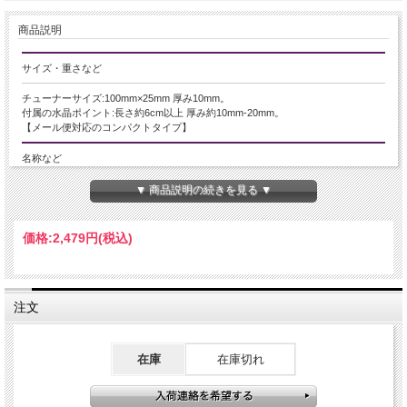
商品説明
サイズ・重さなど
チューナーサイズ:100mm×25mm 厚み10mm。
付属の水晶ポイント:長さ約6cm以上 厚み約10mm-20mm。
【メール便対応のコンパクトタイプ】
名称など
水晶ポイント付 クリスタルチューナー
▼ 商品説明の続きを見る ▼
商品説明
価格:
2,479円
(税込)
『約束の地』大自然の音色、最強浄化のクリスタルチューナー
マダガスカル産の水晶ポイント付き、最強浄化のクリスタルチューナーが入荷致
しました！
注文
珍しいパワーストーンが沢山採掘される事でも有名なマダガスカルは、自然学者
にとって『約束の地』と言わしめた聖地。そんな大自然のパワーを秘めたナチュ
ラルポイントで、最高の浄化を体感して下さい。
マダガスカル産水晶ポイントは表面の付着物やインクルージョンが多くみられる
在庫
在庫切れ
傾向にあり、鉄分由来でオレンジに色づいたタンジェリンクォーツや、表面がス
リガラスのようになったな幻想的な結晶など個体によってさまざまです。