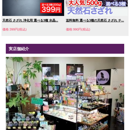
天然石 さざれ 浄化用 選べる3種 水晶...
送料無料 選べる3種の天然石 さざれ チ...
価格:399円(税込)
価格:990円(税込)
実店舗紹介