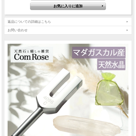
4096Hzの高周波で開く天使の扉。
美しい音を響かせるクリスタルチューナー（インド製）天然水晶ポイント付！
【クリスタルチューナー】
1790年スコットランド医師・化学者であるウィリアム・カレンの研究で音による
返品についての詳細はこちら
カウンセリングが発表され、カウンセリングアイテムとして使われるようになっ
たのがクリスタルチューナーです。
お問い合わせ
チューナーによって空間を振動させ、人体と共鳴させることによってリラックス
を促進させる効果があると云われています。
現在では空間や場、天然石などの浄化にも広く使用されるアイテムとなっていま
す。
採れたてそのままのナチュラルポイント(人工的なカットのされていない、水晶の
天然結晶)付きです！
チューナーで浄化する際に軽くたたいてお使いください。
ご注意事項
※チューナーは海外輸入品です。表面に細かなキズや欠け(画像6枚目)がある場合
がございます。ご了承ください。
※チューナーの叩き方によって鳴り方はかわります。
※チューナーはレプリカです。精密加工品ではございませんので、ご理解いただ
いた上でのご利用をお願い致します。
※水晶ポイントの大きさ長さは様々です。また種類はランダムでガーデン入り・
虹入り・スモーキーなどレアなタイプもありますが選べません。
※付属の水晶ポイントには先端のカケやクラックなどがある場合がございますが
ご了承下さいませ。