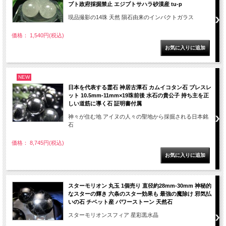
プト政府採掘禁止 エジプトサハラ砂漠産 tu-p
現品撮影の14珠 天然 隕石由来のインパクトガラス
価格： 1,540円(税込)
NEW
日本を代表する霊石 神居古潭石 カムイコタン石 ブレスレ
ット 10.5mm-11mm×19珠前後 水石の貴公子 持ち主を正
しい道筋に導く石 証明書付属
神々が住む地 アイヌの人々の聖地から採掘される日本銘
石
価格： 8,745円(税込)
スターモリオン 丸玉 1個売り 直径約28mm-30mm 神秘的
なスターの輝き 六条のスター効果も 最強の魔除け 邪気払
いの石 チベット産 パワーストーン 天然石
スターモリオンスフィア 星彩黒水晶