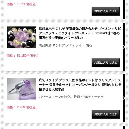
価格： 1,023円(税込)
店頭展示中 これぞ 宇宙最強の組み合わせ ギベオン × リビ
アングラス × テクタイト ブレスレット 8mm×24珠 3種の
隕石が放つ圧倒的パワー 3種の
現品撮影 希少レア メテオライト 隕石
価格： 51,150円(税込)
底切りタイプ ブラジル産 水晶ポイント付 クリスタルチュ
ーナー 音叉浄化セット オーガンジー袋入り 調和の力を増
幅させる天然水晶
パワーストーンの浄化に最適 4096チューナー
価格： 2,750円(税込)