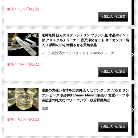
価格： 2,750円(税込)
送料無料 ほんのりタンジェリン ブラジル産 水晶ポイント
付 クリスタルチューナー 音叉浄化セット オーガンジー袋
入り 調和の力を増幅させる天然水晶
メール便対応のコンパクトタイプ 4096チューナー
価格： 2,479円(税込)
達磨の力強い表情を忠実再現 リビアングラス だるま タン
ブル ビーズ 長さ約13.5mm-14mm 1個売り 貴重パーツ 宇
宙起源の絶大なパワー エジプト政府採掘禁止
達磨
価格： 6,138円(税込)