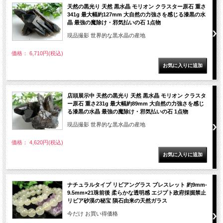
天然の黒光り 天然 黒水晶 モリオン クラスター原石 重さ
341g 最大幅約127mm 大自然の力強さを感じる漆黒の水
晶 最強の魔除け・邪気払いの石 1点物
現品撮影 世界的な黒水晶の産地
価格： 6,710円(税込)
店頭展示中 天然の黒光り 天然 黒水晶 モリオン クラスタ
ー原石 重さ231g 最大幅約89mm 大自然の力強さを感じ
る漆黒の水晶 最強の魔除け・邪気払いの石 1点物
現品撮影 世界的な黒水晶の産地
価格： 4,620円(税込)
ナチュラルタイプ リビアングラス ブレスレット 約9mm-
9.5mm×21珠前後 柔らかな透明感 エジプト政府採掘禁止
リビア砂漠の秘宝 隕石由来の天然ガラス
今だけ お買い得価格