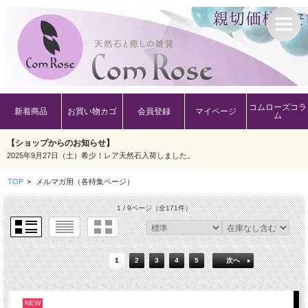
コムローズコラ
新着商品
お買い物カゴ
会員登録
マイページ
ム
【ショップからのお知らせ】
2025年9月27日（土）希少！レア天然石入荷しました。
TOP
>
メルマガ用（各特集ページ）
1 / 9ページ
（全171件）
1
2
3
4
5
次へ
NEW