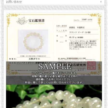
ガラス特有の艶やかな光沢と、内部に見られる自然由来の気泡や微細な内包物
お問い合わせ
が、奥行きのある表情を生み出しています。
リビアングラスは、リビア砂漠（サハラ砂漠東部）でのみ採取される非常に希少
な天然ガラスです。
隕石衝突時の超高温・高圧によって生成されたと考えられており、その神秘的な
起源はいまなお多くの謎に包まれています。
ツタンカーメン王の胸飾りに使用されたスカラベが、リビアングラス製であった
ことが判明し、世界的に注目を集めました。
古代エジプトでは「特別な力を持つ石」として、王族や神官に大切に扱われてい
たと伝えられています。
【意味合い・云われ・伝承等】
リビアングラスは、輪廻転生やカルマと深い関わりを持つ石とされています。
もし前世の行いが現世に影響を与えている場合、リビアングラスはそのカルマを
浄化してくれる効果があるとされています。
さらに、浄化するだけでなく、現世の魂を正しい道へと導いてくれると云われて
います。
ご注意事項
※商品の特性上、気泡穴により表面がざらつきや凹凸がある珠があります。ご理
解の上ご購入下さい。
※天然石ですので細かなカケや凹み、歪な部分やクラックなどがある場合があり
ます。
※出来る限り自然な色みになるよう撮影を心がけておりますが、お使いのディス
プレイ環境によって表示される色みに差が出る場合があります。ご了承下さい。
※ブレスレット、連商品は一連状態での仕入れとなっておりますので歪な珠が含
まれていることがあります。