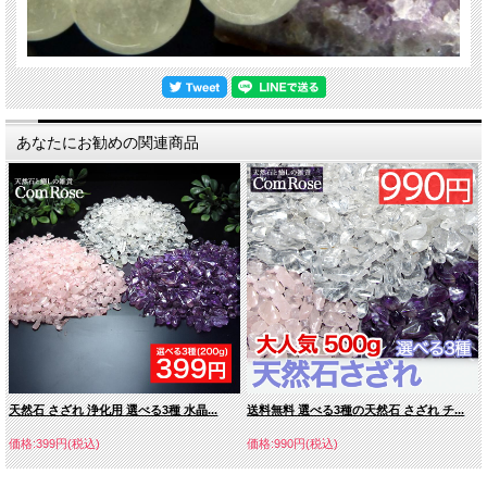
あなたにお勧めの関連商品
天然石 さざれ 浄化用 選べる3種 水晶...
送料無料 選べる3種の天然石 さざれ チ...
価格:399円(税込)
価格:990円(税込)