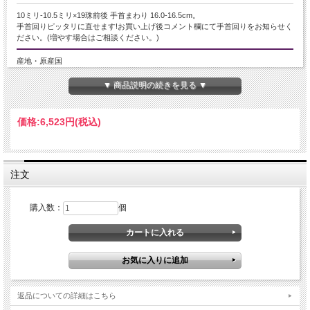
10ミリ-10.5ミリ×19珠前後 手首まわり 16.0-16.5cm。
手首回りピッタリに直せます!お買い上げ後コメント欄にて手首回りをお知らせく
ださい。(増やす場合はご相談ください。)
産地・原産国
エジプトサハラ砂漠産
▼ 商品説明の続きを見る ▼
グレードなど
価格:
6,523円
(税込)
-
名称など
注文
リビアングラス
商品説明
購入数：
個
【古代の神秘と大地の記憶を宿す、淡い黄金の石】
近年、エジプト政府によるリビアングラスの採掘・持ち出し規制により、流通量
が年々減少しています。
今後は市場に出回る数がさらに限られると予測され、希少性・価値ともに高まっ
ていく石のひとつです。
こちらは、淡いイエローからクリームイエローの色合いが美しい、ナチュラルな
返品についての詳細はこちら
透明感を持つリビアングラスブレスレットです。