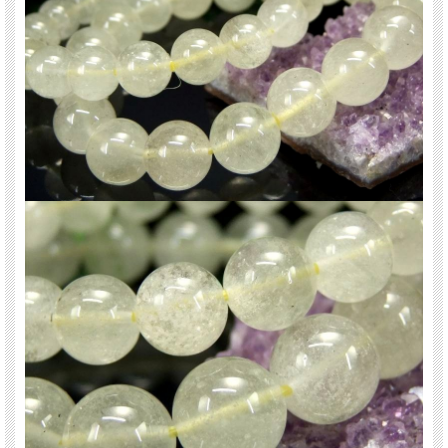
※サイズは目安です。細かな誤差が出る場合があります。ビーズ石の製造上の仕
様ですのでご了承下さい。
関連キーワード
天然石 パワーストーン 海外直輸入 バイヤー厳選 プレゼント ギフト メンズ レデ
ィース 卸し 卸価格 実店舗 ハンドメイド サイズ直し コムローズ comrose