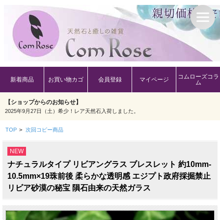
コムローズコラ
新着商品
お買い物カゴ
会員登録
マイページ
ム
【ショップからのお知らせ】
2025年9月27日（土）希少！レア天然石入荷しました。
TOP
>
次回コピー商品
NEW
ナチュラルタイプ リビアングラス ブレスレット 約10mm-
10.5mm×19珠前後 柔らかな透明感 エジプト政府採掘禁止
リビア砂漠の秘宝 隕石由来の天然ガラス