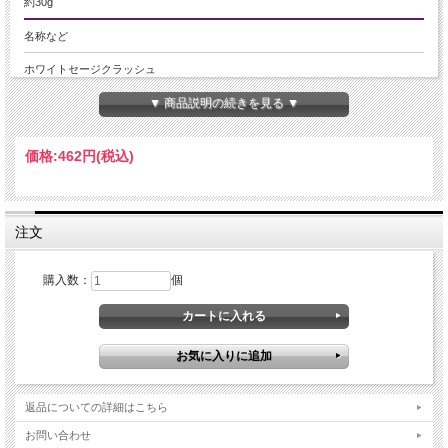
約30g
名称など
ホワイトセージクラッシュ
▼ 商品説明の続きを見る ▼
商品説明
【メール便対象外】の商品です。
価格:
462円
(税込)
燃やしやすいクラッシュリーフ
クラッシュタイプのホワイトセージを入荷致しました
カリフォルニア産の綺麗なホワイトセージ入荷致しました！ 浄化用高級ホワイト
注文
セージです。
こちらは葉を細かく砕いた、焚きやすいクラッシュタイプです！
セージポットなどでお使い頂くのに最適なタイプでオススメですよ
購入数：
個
浄化について
乾燥させたセージや樹脂などを焚いたときの煙を使って、あらゆる邪氣を清める
「浄化の方法」と云われ、ネイティブアメリカン（インディアン）が1000年以上
も前から儀式の際に行っていたのが始まりです。
ホワイトセージはサルビアの一種で、高さ60cmから1mに伸びる穂のようなライ
トブルーの花を咲かせるハーブの一種です。
ホワイトセージはセージの中でも特に神聖な種類とされており、アメリカ・イン
返品についての詳細はこちら
ディアンは古くから神聖な儀式の際の浄化に使用してきました。
普通のセージとは違いホワイトセージは香りがとてもよく、強い浄化作用がある
お問い合わせ
と云われ、パワーストーンや、アクセサリー、空間などあらゆるものを清めるパ