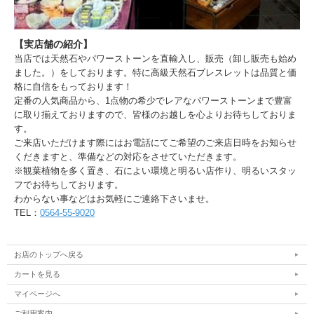
【実店舗の紹介】
当店では天然石やパワーストーンを直輸入し、販売（卸し販売も始め
ました。）をしております。特に高級天然石ブレスレットは品質と価
格に自信をもっております！
定番の人気商品から、1点物の希少でレアなパワーストーンまで豊富
に取り揃えておりますので、皆様のお越しを心よりお待ちしておりま
す。
ご来店いただけます際にはお電話にてご希望のご来店日時をお知らせ
くだきますと、準備などの対応をさせていただきます。
※観葉植物を多く置き、石によい環境と明るい店作り、明るいスタッ
フでお待ちしております。
わからない事などはお気軽にご連絡下さいませ。
TEL：
0564-55-9020
お店のトップへ戻る
カートを見る
マイページへ
ご利用案内