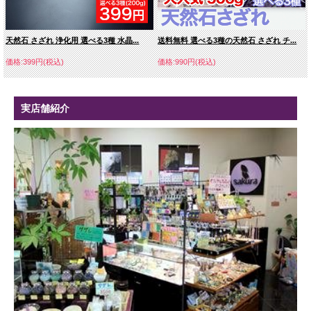
天然石 さざれ 浄化用 選べる3種 水晶...
送料無料 選べる3種の天然石 さざれ チ...
価格:399円(税込)
価格:990円(税込)
実店舗紹介