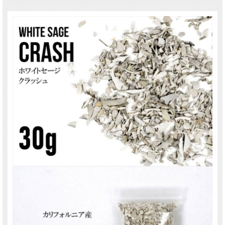
ワーがあると云われています。
また、ホワイトセージは精神的ストレス、マイナスなエネルギーを浄化しますの
で、心理的な混乱が生じた場合のヒーリングにも役立つと言われています！
空間の浄化やパワーストーンの浄化にも重用される商品です。
ご注意事項
※重さは目安です。 細かな誤差が出る場合があります。
※色みに個体差があります。 また出来る限り自然な色みになるよう撮影を心がけ
ておりますが、お使いのディスプレイ環境によって表示される色みに差が出る場
合があります。 ご了承ください。
関連キーワード
天然石 パワーストーン 海外直輸入 バイヤー厳選 プレゼント ギフト メンズ レデ
ィース 卸し 卸価格 実店舗 ハンドメイド サイズ直し コムローズ comrose