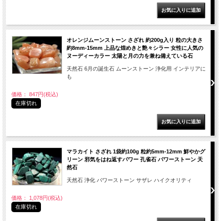
オレンジムーンストーン さざれ 約200g入り 粒の大きさ
約8mm-15mm 上品な煌めきと艶々シラー 女性に人気の
ヌーディーカラー 太陽と月の力を兼ね備えている石
天然石 6月の誕生石 ムーンストーン 浄化用 インテリアに
も
価格： 847円(税込)
在庫切れ
マラカイト さざれ 1袋約100g 粒約5mm-12mm 鮮やかグ
リーン 邪気をはね返すパワー 孔雀石 パワーストーン 天
然石
天然石 浄化 パワーストーン サザレ ハイクオリティ
価格： 1,078円(税込)
在庫切れ