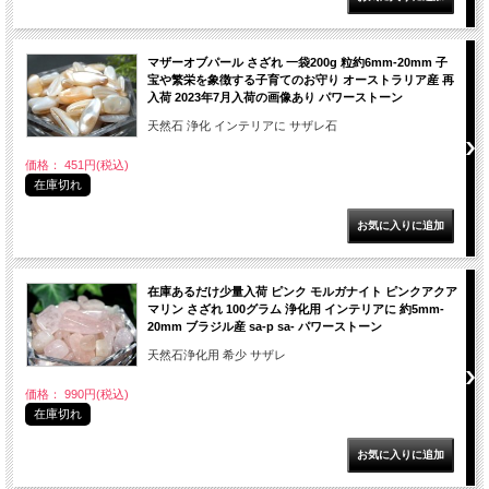
マザーオブパール さざれ 一袋200g 粒約6mm-20mm 子
宝や繁栄を象徴する子育てのお守り オーストラリア産 再
入荷 2023年7月入荷の画像あり パワーストーン
天然石 浄化 インテリアに サザレ石
価格： 451円(税込)
在庫切れ
在庫あるだけ少量入荷 ピンク モルガナイト ピンクアクア
マリン さざれ 100グラム 浄化用 インテリアに 約5mm-
20mm ブラジル産 sa-p sa- パワーストーン
天然石浄化用 希少 サザレ
価格： 990円(税込)
在庫切れ