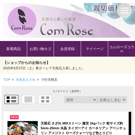
コムローズコラ
新着商品
お買い物カゴ
会員登録
マイページ
ム
【ショップからのお知らせ】
2025年9月27日（土）希少！レア天然石入荷しました。
TOP
>
天然石さざれ
>
マ行天然石
1 / 1ページ
（全9件）
NEW
天然石 さざれ MIXストーン 激安 1kgパック 粒サイズ約
5mm-20mm 水晶 タイガーアイ カーネリアン アベンチュ
リン アメジスト ローズクォーツなど色とりどり