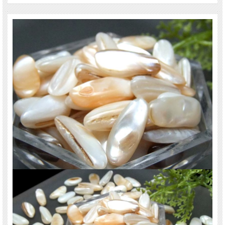
真珠が生み出される貝殻の総称のようです。
浄化はもちろん、オルゴナイトの製作やインテリアにも最適です！ お買い逃しな
く！！
大変人気ですぐに売切れてしまいますのでお早めに！！
ご注意事項
※粒の大きさは目安です。さざれ石ですのでサイズのばらつきはございます。
※天然石の加工品ですので、多少の欠け等はございます。
※天然石ですので色みには個体差がございます。
※さざれ石の製造工程上、他の天然石や石以外のものが数グラム程混じる場合が
稀にございます。ご了承くださいませ。
※さざれの小分け(量り分け)を当社の地元であります愛知県の就労継続支援B型事
業所リーフさんにお願いしています。
様々な社会貢献活動に挑戦していけるよう、天然石さくらコムローズは努力いた
します。今後ともご愛顧くださいますようよろしくお願いします。
関連キーワード
天然石 パワーストーン 海外直輸入 バイヤー厳選 プレゼント ギフト メンズ レデ
ィース 卸し 卸価格 実店舗 ハンドメイド サイズ直し コムローズ comrose