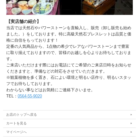
【実店舗の紹介】
当店では天然石やパワーストーンを直輸入し、販売（卸し販売も始め
ました。）をしております。特に高級天然石ブレスレットは品質と価
格に自信をもっております！
定番の人気商品から、1点物の希少でレアなパワーストーンまで豊富
に取り揃えておりますので、皆様のお越しを心よりお待ちしておりま
す。
ご来店いただけます際にはお電話にてご希望のご来店日時をお知らせ
くだきますと、準備などの対応をさせていただきます。
※観葉植物を多く置き、石によい環境と明るい店作り、明るいスタッ
フでお待ちしております。
わからない事などはお気軽にご連絡下さいませ。
TEL：
0564-55-9020
お店のトップへ戻る
カートを見る
マイページへ