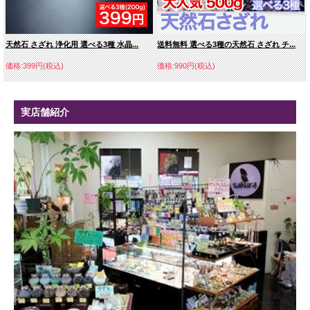
天然石 さざれ 浄化用 選べる3種 水晶...
送料無料 選べる3種の天然石 さざれ チ...
価格:399円(税込)
価格:990円(税込)
実店舗紹介