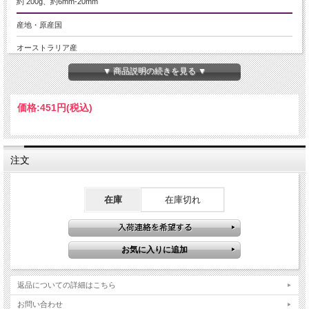
約 200g、約6mm-20mm
産地・原産国
オーストラリア産
▼ 商品説明の続きを見る ▼
グレードなど
-
価格:
451円
(税込)
名称など
マザーオブパール
注文
商品説明
つやつや光沢のマザーオブパールのさざれが数量限定入荷いたしました！
※最後の画像3枚が今回入荷の画像になります。前回よりも粒が丸々としてお
在庫
在庫切れ
り、とてもかわいらしく輝いています！
その名の通り真珠を産み出す貝(貝殻)のことです。
真珠を生み出すためか、その力は女性(母)にたとえられるようで 女性としての内
面的な魅力、優しさ、慈しみなどを引き出してくれたり、母性愛を高めると共に
育児を見守ってくれると云われています。
その事からか、子供を守るお守りになるとも云われるそうです。
返品についての詳細はこちら
また傷ついた心を優しく包み癒してくれる作用があるとされています。
その他にも、潜在能力を高める作用や精神を安定させ 安らぎを与えてくれるとも
お問い合わせ
云われています。