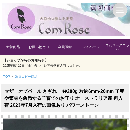
コムローズコラ
新着商品
お買い物カゴ
会員登録
マイページ
ム
【ショップからのお知らせ】
2025年9月27日（土）希少！レア天然石入荷しました。
TOP
>
次回コピー商品
マザーオブパール さざれ 一袋200g 粒約6mm-20mm 子宝
や繁栄を象徴する子育てのお守り オーストラリア産 再入
荷 2023年7月入荷の画像あり パワーストーン