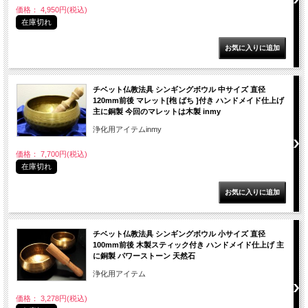
価格： 4,950円(税込)
在庫切れ
チベット仏教法具 シンギングボウル 中サイズ 直径
120mm前後 マレット[枹 ばち ]付き ハンドメイド仕上げ
主に銅製 今回のマレットは木製 inmy
浄化用アイテムinmy
価格： 7,700円(税込)
在庫切れ
チベット仏教法具 シンギングボウル 小サイズ 直径
100mm前後 木製スティック付き ハンドメイド仕上げ 主
に銅製 パワーストーン 天然石
浄化用アイテム
価格： 3,278円(税込)