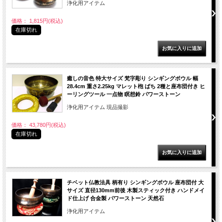
浄化用アイテム
価格： 1,815円(税込)
在庫切れ
癒しの音色 特大サイズ 梵字彫り シンギングボウル 幅
28.4cm 重さ2.25kg マレット枹 ばち 2種と座布団付き ヒ
ーリングツール 一点物 瞑想鈴 パワーストーン
浄化用アイテム 現品撮影
価格： 43,780円(税込)
在庫切れ
チベット仏教法具 柄有り シンギングボウル 座布団付 大
サイズ 直径130mm前後 木製スティック付き ハンドメイ
ド仕上げ 合金製 パワーストーン 天然石
浄化用アイテム