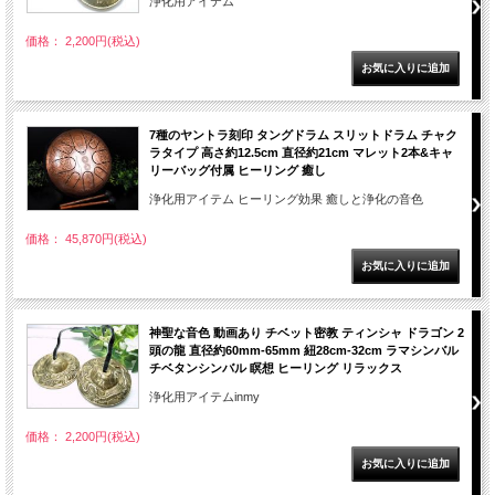
浄化用アイテム
価格： 2,200円(税込)
7種のヤントラ刻印 タングドラム スリットドラム チャク
ラタイプ 高さ約12.5cm 直径約21cm マレット2本&キャ
リーバッグ付属 ヒーリング 癒し
浄化用アイテム ヒーリング効果 癒しと浄化の音色
価格： 45,870円(税込)
神聖な音色 動画あり チベット密教 ティンシャ ドラゴン 2
頭の龍 直径約60mm-65mm 紐28cm-32cm ラマシンバル
チベタンシンバル 瞑想 ヒーリング リラックス
浄化用アイテムinmy
価格： 2,200円(税込)