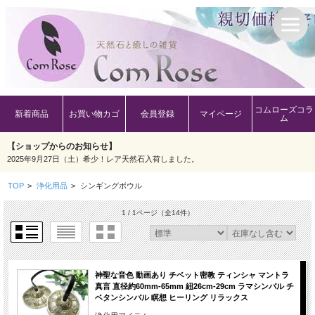
コムローズコラ
新着商品
お買い物カゴ
会員登録
マイページ
ム
【ショップからのお知らせ】
2025年9月27日（土）希少！レア天然石入荷しました。
TOP
>
浄化用品
>
シンギングボウル
1 / 1ページ
（全14件）
神聖な音色 動画あり チベット密教 ティンシャ マントラ
真言 直径約60mm-65mm 紐26cm-29cm ラマシンバル チ
ベタンシンバル 瞑想 ヒーリング リラックス