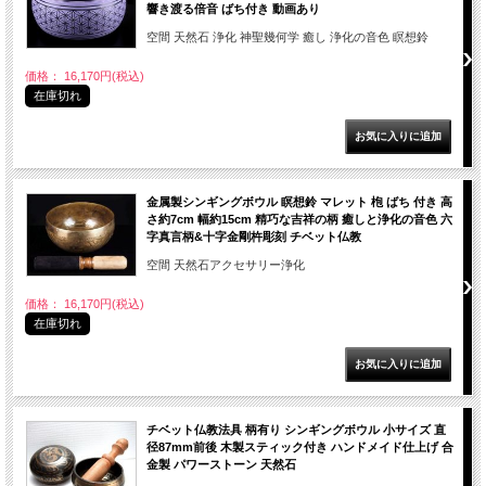
響き渡る倍音 ばち付き 動画あり
空間 天然石 浄化 神聖幾何学 癒し 浄化の音色 瞑想鈴
価格： 16,170円(税込)
在庫切れ
金属製シンギングボウル 瞑想鈴 マレット 枹 ばち 付き 高
さ約7cm 幅約15cm 精巧な吉祥の柄 癒しと浄化の音色 六
字真言柄&十字金剛杵彫刻 チベット仏教
空間 天然石アクセサリー浄化
価格： 16,170円(税込)
在庫切れ
チベット仏教法具 柄有り シンギングボウル 小サイズ 直
径87mm前後 木製スティック付き ハンドメイド仕上げ 合
金製 パワーストーン 天然石