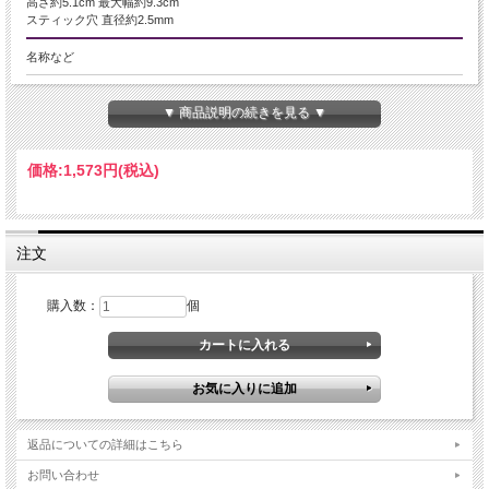
高さ約5.1cm 最大幅約9.3cm
スティック穴 直径約2.5mm
名称など
梅の木＆蓮の葉倒流香炉
▼ 商品説明の続きを見る ▼
商品説明
煙が下に流れる神秘のお香倒流香（流川香）対応の香炉が入荷しました。
価格:
1,573円
(税込)
中国で流行している倒流香は日本では流川香とも呼ばれ、 香の煙が下に落ちてい
く不思議なお香です。
倒流香をより神秘的な雰囲気を醸し出すことのできる香炉になります。
写真や動画にも映える商品ですので、大変オススメですよ
注文
こちらは梅の木と蓮の葉を別々でもご使用いただけます。
【梅は縁起物】
購入数：
個
梅は「百の花に先駆けて咲く」と言われています。
これは、どんな花よりも一番早く咲くという意味です。
寒い冬が過ぎ去ったと同時に一番最初に美しい花を咲かせるのが梅の花です。
多くの人たちは寒い冬が過ぎ去って春が訪れると嬉しい気持ちになります。
また、春はすべての始まりの季節でもあります。
そんな人を嬉しい気持ちにさせたり、始まりを知らせたりする梅の花は、とても
縁起がいいとされているのです。
返品についての詳細はこちら
ご注意事項
お問い合わせ
※お香は付属しません。