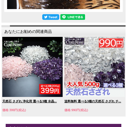
あなたにお勧めの関連商品
天然石 さざれ 浄化用 選べる3種 水晶...
送料無料 選べる3種の天然石 さざれ チ...
価格:399円(税込)
価格:990円(税込)