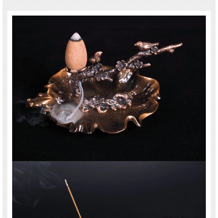
※サイズは目安です。 細かな誤差が出る場合があります。
※海外製造された輸入品ですので、細かなキズはご了承ください。
※出来る限り自然な色みになるよう撮影を心がけておりますが、お使いのディス
プレイ環境によって表示される色みに差が出る場合があります。 ご了承くださ
い。
注意!
※使用後は必ず火が消えたことを確認してください。
関連キーワード
天然石 パワーストーン 海外直輸入 バイヤー厳選 プレゼント ギフト メンズ レデ
ィース 卸し 卸価格 実店舗 ハンドメイド サイズ直し コムローズ comrose