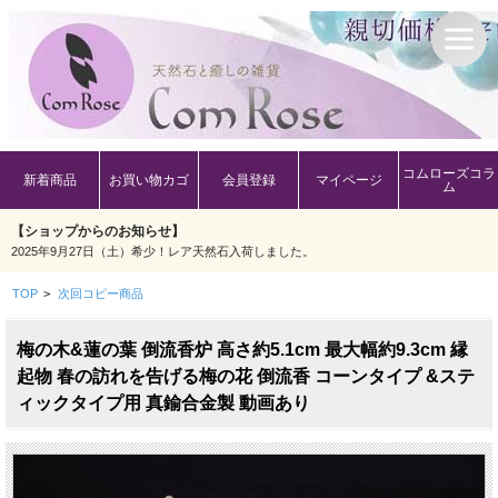
コムローズコラ
新着商品
お買い物カゴ
会員登録
マイページ
ム
【ショップからのお知らせ】
2025年9月27日（土）希少！レア天然石入荷しました。
TOP
>
次回コピー商品
梅の木&蓮の葉 倒流香炉 高さ約5.1cm 最大幅約9.3cm 縁
起物 春の訪れを告げる梅の花 倒流香 コーンタイプ &ステ
ィックタイプ用 真鍮合金製 動画あり