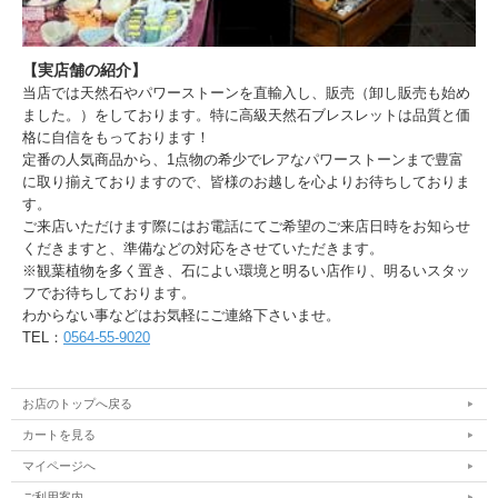
【実店舗の紹介】
当店では天然石やパワーストーンを直輸入し、販売（卸し販売も始め
ました。）をしております。特に高級天然石ブレスレットは品質と価
格に自信をもっております！
定番の人気商品から、1点物の希少でレアなパワーストーンまで豊富
に取り揃えておりますので、皆様のお越しを心よりお待ちしておりま
す。
ご来店いただけます際にはお電話にてご希望のご来店日時をお知らせ
くだきますと、準備などの対応をさせていただきます。
※観葉植物を多く置き、石によい環境と明るい店作り、明るいスタッ
フでお待ちしております。
わからない事などはお気軽にご連絡下さいませ。
TEL：
0564-55-9020
お店のトップへ戻る
カートを見る
マイページへ
ご利用案内