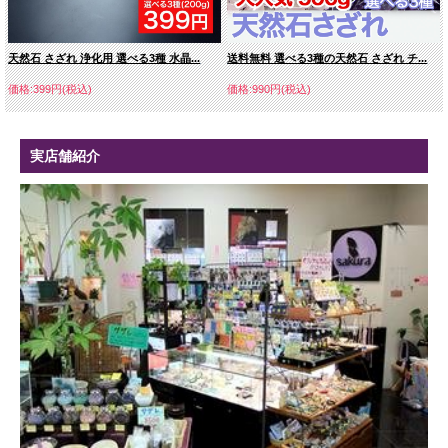
天然石 さざれ 浄化用 選べる3種 水晶...
送料無料 選べる3種の天然石 さざれ チ...
価格:399円(税込)
価格:990円(税込)
実店舗紹介