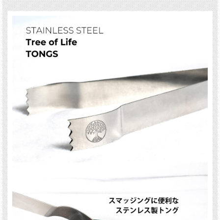
天然石 パワーストーン 海外直輸入 バイヤー厳選 プレゼント ギフト メンズ レデ
ィース 卸し 卸価格 実店舗 ハンドメイド サイズ直し コムローズ comrose