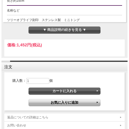
長さ約15cm
名称など
ツリーオブライフ刻印 ステンレス製 ミニトング
▼ 商品説明の続きを見る ▼
商品説明
薫香を焚く浄化、スマッジングの際にあると便利なステンレス製のミニトングで
す！ 清潔感のあるステンレス製で、ツリーオブライフの刻印がシンプルで素敵で
価格:
1,452円
(税込)
す。 一般的なバーベキューなどで使用するトングよりも小さめサイズで、 セー
ジ、パロサントチップ、粉末香、三角香、渦巻香、チャコール（炭）など 火のつ
いた状態での取り扱いにとても重宝します。
注文
ご注意事項
※お香は付属しません。
購入数：
個
※入荷時期によりロットに若干の差がある場合がございます。ご理解の上お買い
求めください。
※輸入品のため少々ダメージがある場合があります。 ご理解の上お買い求めくだ
さい。
※サイズは目安です。 細かな誤差が出る場合があります。
※出来る限り自然な色みになるよう撮影を心がけておりますが、お使いのディス
プレイ環境によって表示される色みに差が出る場合があります。 ご了承くださ
い。
返品についての詳細はこちら
関連キーワード
お問い合わせ