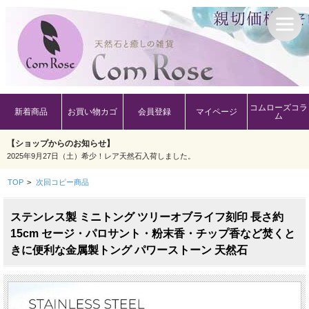
コムローズコラ
新着商品
お買い物カゴ
会員登録
マイページ
ム
【ショップからのお知らせ】
2025年9月27日（土）希少！レア天然石入荷しました。
TOP
>
次回コピー商品
ステンレス製 ミニトング ツリーオブライフ刻印 長さ約
15cm セージ・パロサント・粉末香・チップ香など焚くと
きに便利な金属製トング パワーストーン 天然石