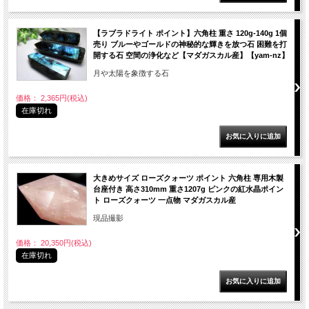
【ラブラドライト ポイント】六角柱 重さ 120g-140g 1個
売り ブルーやゴールドの神秘的な輝きを放つ石 困難を打
開する石 空間の浄化など【マダガスカル産】【yam-nz】
月や太陽を象徴する石
価格： 2,365円(税込)
在庫切れ
大きめサイズ ローズクォーツ ポイント 六角柱 専用木製
台座付き 高さ310mm 重さ1207g ピンクの紅水晶ポイン
ト ローズクォーツ 一点物 マダガスカル産
現品撮影
価格： 20,350円(税込)
在庫切れ