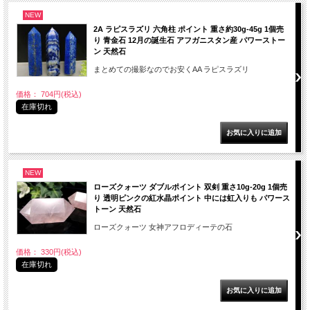
NEW
2A ラピスラズリ 六角柱 ポイント 重さ約30g-45g 1個売
り 青金石 12月の誕生石 アフガニスタン産 パワーストー
ン 天然石
まとめての撮影なのでお安くAA ラピスラズリ
価格： 704円(税込)
在庫切れ
NEW
ローズクォーツ ダブルポイント 双剣 重さ10g-20g 1個売
り 透明ピンクの紅水晶ポイント 中には虹入りも パワース
トーン 天然石
ローズクォーツ 女神アフロディーテの石
価格： 330円(税込)
在庫切れ