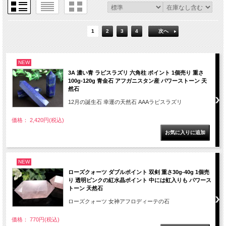
1
2
3
4
次へ
NEW
3A 濃い青 ラピスラズリ 六角柱 ポイント 1個売り 重さ
100g-120g 青金石 アフガニスタン産 パワーストーン 天
然石
12月の誕生石 幸運の天然石 AAAラピスラズリ
価格： 2,420円(税込)
NEW
ローズクォーツ ダブルポイント 双剣 重さ30g-40g 1個売
り 透明ピンクの紅水晶ポイント 中には虹入りも パワース
トーン 天然石
ローズクォーツ 女神アフロディーテの石
価格： 770円(税込)