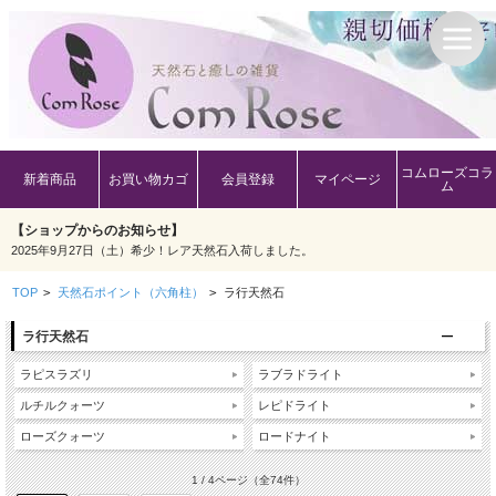
コムローズコラ
新着商品
お買い物カゴ
会員登録
マイページ
ム
【ショップからのお知らせ】
2025年9月27日（土）希少！レア天然石入荷しました。
TOP
>
天然石ポイント（六角柱）
>
ラ行天然石
ラ行天然石
ラピスラズリ
ラブラドライト
ルチルクォーツ
レピドライト
ローズクォーツ
ロードナイト
1 / 4ページ
（全74件）