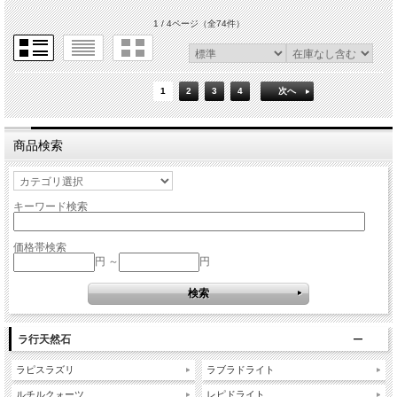
1 / 4ページ
（全74件）
1
2
3
4
次へ
商品検索
キーワード検索
価格帯検索
円 ～
円
ラ行天然石
ラピスラズリ
ラブラドライト
ルチルクォーツ
レピドライト