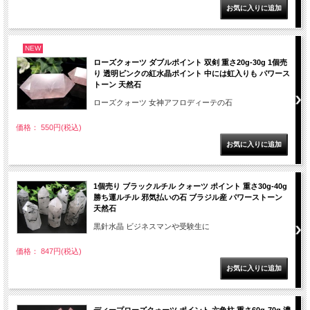
NEW
ローズクォーツ ダブルポイント 双剣 重さ20g-30g 1個売
り 透明ピンクの紅水晶ポイント 中には虹入りも パワース
トーン 天然石
ローズクォーツ 女神アフロディーテの石
価格： 550円(税込)
1個売り ブラックルチル クォーツ ポイント 重さ30g-40g
勝ち運ルチル 邪気払いの石 ブラジル産 パワーストーン
天然石
黒針水晶 ビジネスマンや受験生に
価格： 847円(税込)