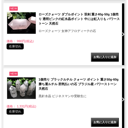
NEW
ローズクォーツ ダブルポイント 双剣 重さ40g-50g 1個売
り 透明ピンクの紅水晶ポイント 中には虹入りも パワース
トーン 天然石
ローズクォーツ 女神アフロディーテの石
価格： 990円(税込)
在庫切れ
NEW
1個売り ブラックルチル クォーツ ポイント 重さ50g-60g
勝ち運ルチル 邪気払いの石 ブラジル産 パワーストーン
天然石
黒針水晶 ビジネスマンや受験生に
価格： 1,331円(税込)
在庫切れ