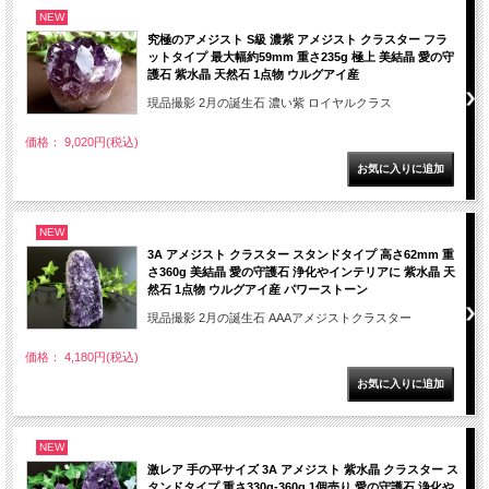
NEW
究極のアメジスト S級 濃紫 アメジスト クラスター フラ
ットタイプ 最大幅約59mm 重さ235g 極上 美結晶 愛の守
護石 紫水晶 天然石 1点物 ウルグアイ産
現品撮影 2月の誕生石 濃い紫 ロイヤルクラス
価格： 9,020円(税込)
NEW
3A アメジスト クラスター スタンドタイプ 高さ62mm 重
さ360g 美結晶 愛の守護石 浄化やインテリアに 紫水晶 天
然石 1点物 ウルグアイ産 パワーストーン
現品撮影 2月の誕生石 AAAアメジストクラスター
価格： 4,180円(税込)
NEW
激レア 手の平サイズ 3A アメジスト 紫水晶 クラスター ス
タンドタイプ 重さ330g-360g 1個売り 愛の守護石 浄化や