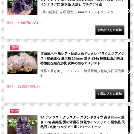
インテリアに 紫水晶 天然石 ウルグアイ産
2月の誕生石 安眠 寝室に AAAアメジストクラスター
価格： 5,698円(税込)
NEW
店頭展示中 激レア・結晶太めで大きい ベラクルスアメジ
スト結晶原石 最大幅 135mm 重さ 224g 採掘鉱山が閉山
特徴的な結晶形状 女神の宿るアメジスト
世界で最も美しいアメジスト 流通量極少超希少石 現品撮
影
価格： 88,000円(税込)
NEW
3A アメジスト クラスター スタンドタイプ 高さ90mm 重
さ652g 美結晶 愛の守護石 浄化やインテリアに 紫水晶 天
然石 1点物 ウルグアイ産 パワーストーン