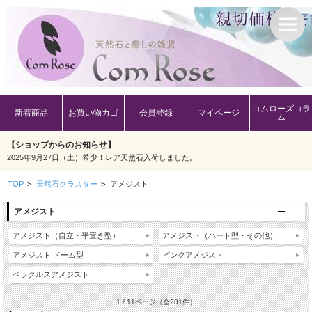
コムローズコラ
新着商品
お買い物カゴ
会員登録
マイページ
ム
【ショップからのお知らせ】
2025年9月27日（土）希少！レア天然石入荷しました。
TOP
>
天然石クラスター
>
アメジスト
アメジスト
アメジスト（自立・平置き型）
アメジスト（ハート型・その他）
アメジスト ドーム型
ピンクアメジスト
ベラクルスアメジスト
1 / 11ページ
（全201件）