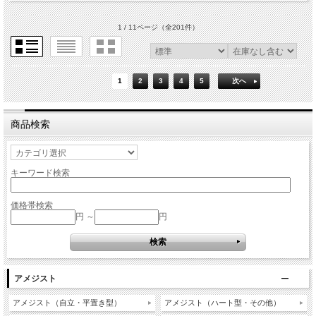
1 / 11ページ
（全201件）
1
2
3
4
5
次へ
商品検索
キーワード検索
価格帯検索
円 ～
円
アメジスト
アメジスト（自立・平置き型）
アメジスト（ハート型・その他）