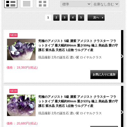
1
2
3
4
5
次へ
NEW
究極のアメジスト S級 濃紫 アメジスト クラスター フラ
ットタイプ 最大幅約84mm 重さ504g 極上 美結晶 愛の守
護石 紫水晶 天然石 1点物 ウルグアイ産
現品撮影 2月の誕生石 濃い紫 ロイヤルクラス
価格： 19,360円(税込)
NEW
究極のアメジスト S級 濃紫 アメジスト クラスター フラ
ットタイプ 最大幅約80mm 重さ537g 極上 美結晶 愛の守
護石 紫水晶 天然石 1点物 ウルグアイ産
現品撮影 2月の誕生石 濃い紫 ロイヤルクラス
価格： 20,680円(税込)