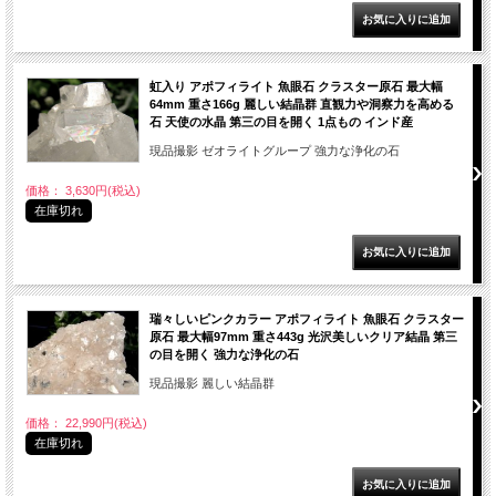
虹入り アポフィライト 魚眼石 クラスター原石 最大幅
64mm 重さ166g 麗しい結晶群 直観力や洞察力を高める
石 天使の水晶 第三の目を開く 1点もの インド産
現品撮影 ゼオライトグループ 強力な浄化の石
価格： 3,630円(税込)
在庫切れ
瑞々しいピンクカラー アポフィライト 魚眼石 クラスター
原石 最大幅97mm 重さ443g 光沢美しいクリア結晶 第三
の目を開く 強力な浄化の石
現品撮影 麗しい結晶群
価格： 22,990円(税込)
在庫切れ