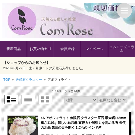
コムローズコラ
新着商品
お買い物カゴ
会員登録
マイページ
ム
【ショップからのお知らせ】
2025年9月27日（土）希少！レア天然石入荷しました。
TOP
>
天然石クラスター
>
アポフィライト
1 / 1ページ
（全14件）
4A アポフィライト 魚眼石 クラスター原石 最大幅148mm
重さ1101g 麗しい結晶群 直観力や洞察力を高める石 天使
の水晶 第三の目を開く 1点もの インド産