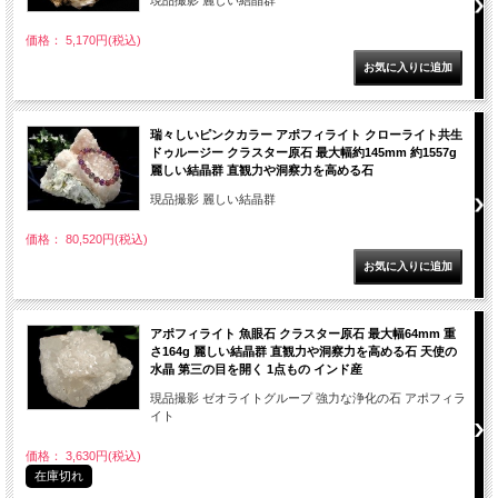
現品撮影 麗しい結晶群
価格： 5,170円(税込)
瑞々しいピンクカラー アポフィライト クローライト共生
ドゥルージー クラスター原石 最大幅約145mm 約1557g
麗しい結晶群 直観力や洞察力を高める石
現品撮影 麗しい結晶群
価格： 80,520円(税込)
アポフィライト 魚眼石 クラスター原石 最大幅64mm 重
さ164g 麗しい結晶群 直観力や洞察力を高める石 天使の
水晶 第三の目を開く 1点もの インド産
現品撮影 ゼオライトグループ 強力な浄化の石 アポフィラ
イト
価格： 3,630円(税込)
在庫切れ