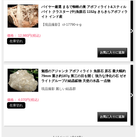
バイヤー厳選 まるで蜘蛛の巣 アポフィライト&スティル
バイト クラスター (中)魚眼石 1152g きらきらアポフィラ
イト インド産
【現品撮影】 cl-17790-s-g
価格： 12,980円(税込)
在庫切れ
魅惑のアジャンタ アポフィライト 魚眼石 原石 最大幅約
79mm 重さ約187g 第三の目を開く 強力な浄化の石 ゼオ
ライトグループの結晶鉱物 天使の水晶 一点物
現品撮影 麗しい結晶群
価格： 4,070円(税込)
在庫切れ