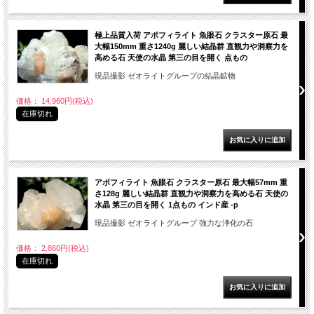
極上品質入荷 アポフィライト 魚眼石 クラスター原石 最
大幅150mm 重さ1240g 麗しい結晶群 直観力や洞察力を
高める石 天使の水晶 第三の目を開く 点もの
現品撮影 ゼオライトグループの結晶鉱物
価格： 14,960円(税込)
在庫切れ
アポフィライト 魚眼石 クラスター原石 最大幅57mm 重
さ128g 麗しい結晶群 直観力や洞察力を高める石 天使の
水晶 第三の目を開く 1点もの インド産 -p
現品撮影 ゼオライトグループ 強力な浄化の石
価格： 2,860円(税込)
在庫切れ