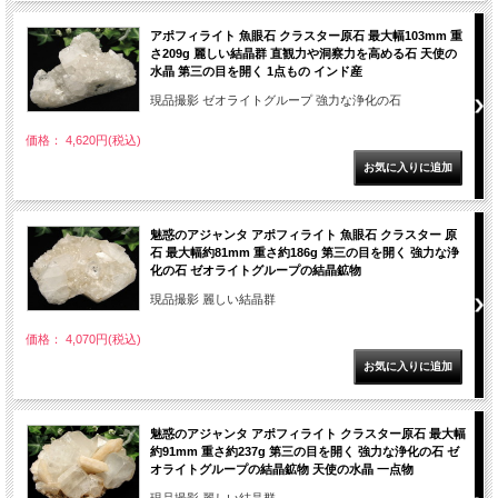
アポフィライト 魚眼石 クラスター原石 最大幅103mm 重
さ209g 麗しい結晶群 直観力や洞察力を高める石 天使の
水晶 第三の目を開く 1点もの インド産
現品撮影 ゼオライトグループ 強力な浄化の石
価格： 4,620円(税込)
魅惑のアジャンタ アポフィライト 魚眼石 クラスター 原
石 最大幅約81mm 重さ約186g 第三の目を開く 強力な浄
化の石 ゼオライトグループの結晶鉱物
現品撮影 麗しい結晶群
価格： 4,070円(税込)
魅惑のアジャンタ アポフィライト クラスター原石 最大幅
約91mm 重さ約237g 第三の目を開く 強力な浄化の石 ゼ
オライトグループの結晶鉱物 天使の水晶 一点物