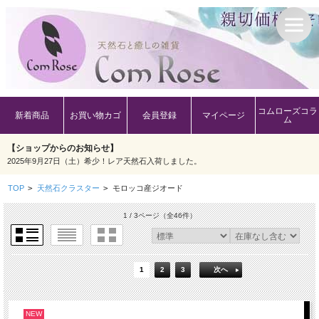
コムローズコラ
新着商品
お買い物カゴ
会員登録
マイページ
ム
【ショップからのお知らせ】
2025年9月27日（土）希少！レア天然石入荷しました。
TOP
>
天然石クラスター
>
モロッコ産ジオード
1 / 3ページ
（全46件）
1
2
3
次へ
NEW