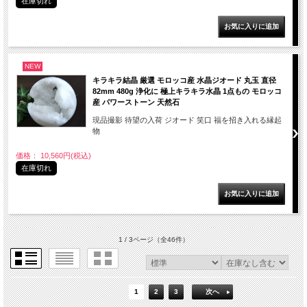
在庫切れ
NEW
キラキラ結晶 厳選 モロッコ産 水晶ジオード 丸玉 直径
82mm 480g 浄化に 極上キラキラ水晶 1点もの モロッコ
産 パワーストーン 天然石
現品撮影 待望の入荷 ジオード 笑口 福を招き入れる縁起
物
価格： 10,560円(税込)
在庫切れ
1 / 3ページ
（全46件）
1
2
3
次へ