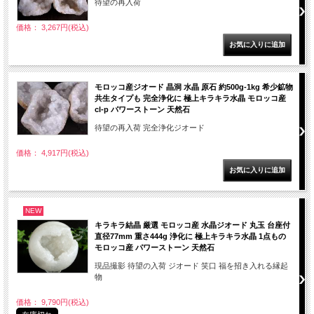
待望の再入荷
価格： 3,267円(税込)
モロッコ産ジオード 晶洞 水晶 原石 約500g-1kg 希少鉱物
共生タイプも 完全浄化に 極上キラキラ水晶 モロッコ産
cl-p パワーストーン 天然石
待望の再入荷 完全浄化ジオード
価格： 4,917円(税込)
NEW
キラキラ結晶 厳選 モロッコ産 水晶ジオード 丸玉 台座付
直径77mm 重さ444g 浄化に 極上キラキラ水晶 1点もの
モロッコ産 パワーストーン 天然石
現品撮影 待望の入荷 ジオード 笑口 福を招き入れる縁起
物
価格： 9,790円(税込)