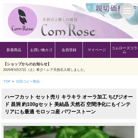
コムローズコラ
新着商品
お買い物カゴ
会員登録
マイページ
ム
【ショップからのお知らせ】
2025年9月27日（土）希少！レア天然石入荷しました。
TOP
>
次回コピー商品
ハーフカット セット売り キラキラ オーラ加工 ちびジオー
ド 昌洞 約100gセット 美結晶 天然石 空間浄化にもインテ
リアにも最適 モロッコ産 パワーストーン