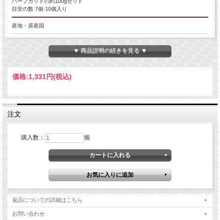
ハーフカットの約100gセット
目安の数 7個-10個入り
産地・原産国
モロッコ産
▼ 商品説明の続きを見る ▼
グレードなど
価格:
1,331円
(税込)
名称など
水晶 ジオード(昌洞)
注文
商品説明
水晶 ジオード(昌洞) クラスター
購入数：
個
超お買い得！キラキラ感たっぷりな水晶ジオードクラスターが入荷しました！
【ジオード】
ジオードは中が空洞になっている石のことで、ほとんどのジオードの内側は水晶
やアメジスト、瑪瑙といった鉱物で覆われており、水晶等の結晶が内側に向けて
成長します。
返品についての詳細はこちら
【意味合い・云われ・伝承等】
日本を代表する国石で、遥か昔には水精と呼ばれ、精霊が宿る石【霊石】とし
お問い合わせ
て、神聖な儀式などに用いられていたと伝えられています。