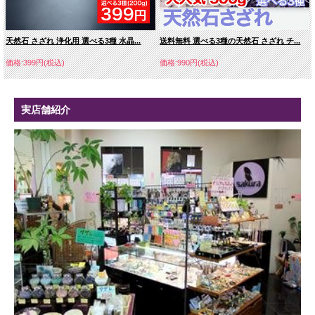
天然石 さざれ 浄化用 選べる3種 水晶...
送料無料 選べる3種の天然石 さざれ チ...
価格:399円(税込)
価格:990円(税込)
実店舗紹介