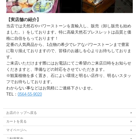
【実店舗の紹介】
当店では天然石やパワーストーンを直輸入し、販売（卸し販売も始め
ました。）をしております。特に高級天然石ブレスレットは品質と価
格に自信をもっております！
定番の人気商品から、1点物の希少でレアなパワーストーンまで豊富
に取り揃えておりますので、皆様のお越しを心よりお待ちしておりま
す。
ご来店いただけます際にはお電話にてご希望のご来店日時をお知らせ
くだきますと、準備などの対応をさせていただきます。
※観葉植物を多く置き、石によい環境と明るい店作り、明るいスタッ
フでお待ちしております。
わからない事などはお気軽にご連絡下さいませ。
TEL：
0564-55-9020
お店のトップへ戻る
カートを見る
マイページへ
ご利用案内