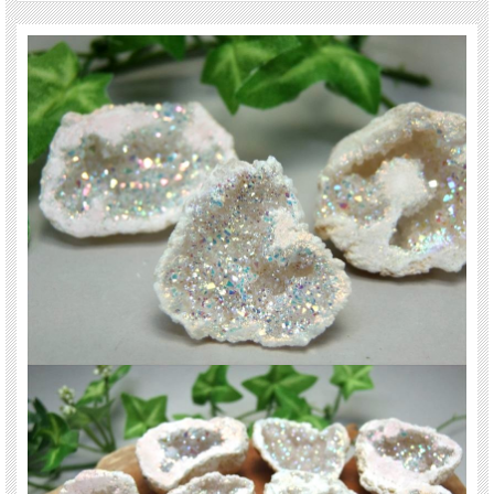
強力な浄化作用から、他の天然石の浄化や空間の浄化、石同士の調和など、様々
な用途に用いられています。
ご注意事項
※サイズは目安です。 細かな誤差が出る場合があります。
※天然石ですので細かなカケや凹み、歪な部分やクラックなどがある場合があり
ます。
※出来る限り自然な色みになるよう撮影を心がけておりますが、お使いのディス
プレイ環境によって表示される色みに差が出る場合があります。 ご了承くださ
い。
天然石ですので多少の傷、クラックはあります。宜しくお願い致します。お香に
よる浄化後 発送致します。最後にあなたに幸福が訪れますように。
関連キーワード
天然石 パワーストーン 海外直輸入 バイヤー厳選 プレゼント ギフト メンズ レデ
ィース 卸し 卸価格 実店舗 ハンドメイド サイズ直し コムローズ comrose