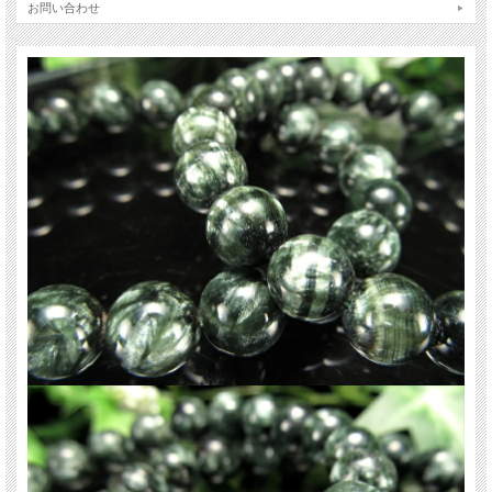
い色味です
お問い合わせ
また光の角度により微妙に表情を変えるのも魅力です
限定入荷ですのでお買い逃しなく！！
【意味合い・云われ・伝承等】
深い安心感。
人生に平穏を与える。
癒しの石、神経を緩める。
数に限りがございますので、お早めに！
ご注意事項
※天然石ですので細かなカケや凹み、歪な部分やクラックなどがある場合があり
ます。
※天然石商品には色みに個体差があります。 また出来る限り自然な色みになるよ
う撮影を心がけておりますが、お使いのディスプレイ環境によって表示される色
みに差が出る場合があります。 ご了承ください。
※ブレスレット、連商品は一連状態での仕入れとなっておりますので歪な珠が含
まれていることがあります。
※サイズは目安です。 細かな誤差が出る場合があります。
関連キーワード
天然石 パワーストーン 海外直輸入 バイヤー厳選 プレゼント ギフト メンズ レデ
ィース 卸し 卸価格 実店舗 ハンドメイド サイズ直し コムローズ comrose