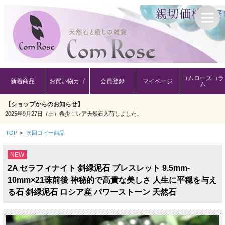
コムローズコラ
新着商品
お買い物カゴ
会員登録
マイページ
ム
【ショップからのお知らせ】
2025年9月27日（土）希少！レア天然石入荷しました。
TOP
>
次回コピー商品
NEW
2A セラフィナイト 斜緑泥石 ブレスレット 9.5mm-
10mm×21珠前後 神秘的で高貴な美しさ 人生に平穏を与え
る石 斜緑泥石 ロシア産 パワーストーン 天然石