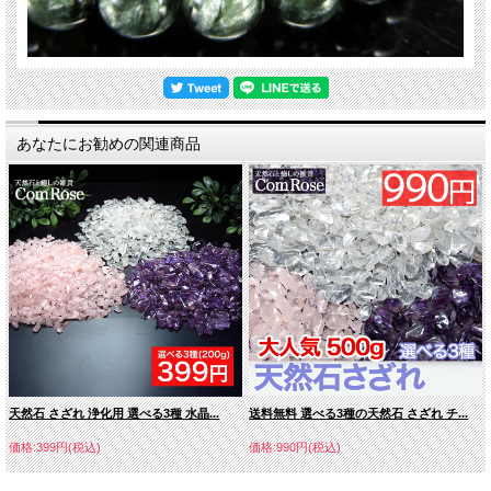
あなたにお勧めの関連商品
天然石 さざれ 浄化用 選べる3種 水晶...
送料無料 選べる3種の天然石 さざれ チ...
価格:399円(税込)
価格:990円(税込)