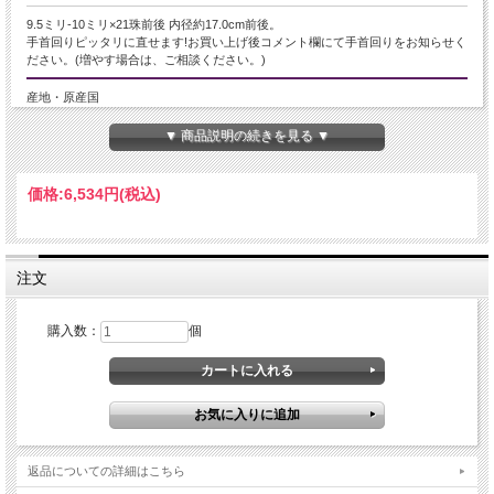
9.5ミリ-10ミリ×21珠前後 内径約17.0cm前後。
手首回りピッタリに直せます!お買い上げ後コメント欄にて手首回りをお知らせく
ださい。(増やす場合は、ご相談ください。)
産地・原産国
ロシア産
▼ 商品説明の続きを見る ▼
グレードなど
価格:
6,534円
(税込)
AA
名称など
注文
セラフィナイト
商品説明
購入数：
個
濃厚グリーンに美しい輝きが宿るセラフィナイトのブレスレットが入荷致しまし
た
神秘的な美しさをもち、最高位天使に由来して名付けられたほどの魅力たっぷり
のヒーリングストーンです！
独自の模様から天使の羽と称されるセラフィナイト！
鉱物名はクリノクロアといいます。
返品についての詳細はこちら
この模様はとても繊細に伸びる結晶で、深い緑色と併せて癒しを象徴する石らし