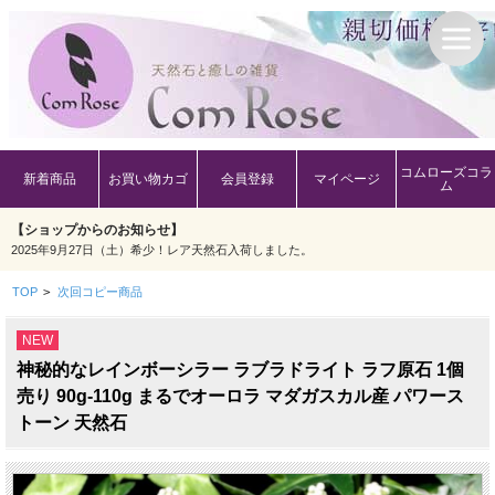
コムローズコラ
新着商品
お買い物カゴ
会員登録
マイページ
ム
【ショップからのお知らせ】
2025年9月27日（土）希少！レア天然石入荷しました。
TOP
>
次回コピー商品
NEW
神秘的なレインボーシラー ラブラドライト ラフ原石 1個
売り 90g-110g まるでオーロラ マダガスカル産 パワース
トーン 天然石