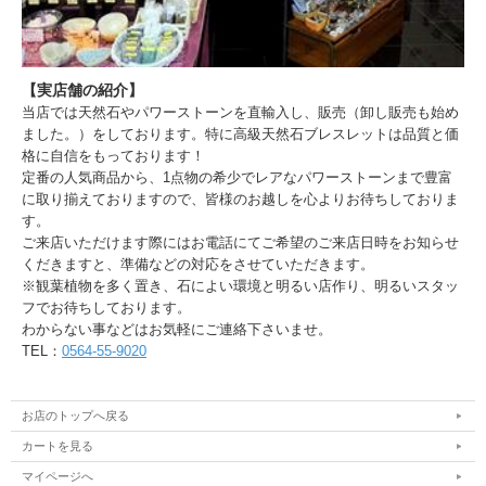
【実店舗の紹介】
当店では天然石やパワーストーンを直輸入し、販売（卸し販売も始め
ました。）をしております。特に高級天然石ブレスレットは品質と価
格に自信をもっております！
定番の人気商品から、1点物の希少でレアなパワーストーンまで豊富
に取り揃えておりますので、皆様のお越しを心よりお待ちしておりま
す。
ご来店いただけます際にはお電話にてご希望のご来店日時をお知らせ
くだきますと、準備などの対応をさせていただきます。
※観葉植物を多く置き、石によい環境と明るい店作り、明るいスタッ
フでお待ちしております。
わからない事などはお気軽にご連絡下さいませ。
TEL：
0564-55-9020
お店のトップへ戻る
カートを見る
マイページへ