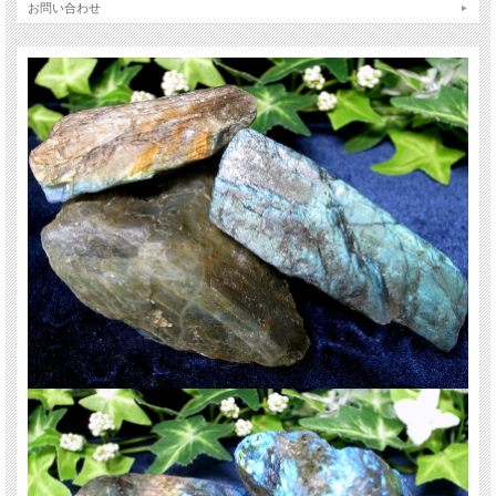
石によってブルーだったり、ゴールドっぽかったりイエローがかっていたり、こ
お問い合わせ
のラブラドライトの光(ラブラドレッセンス)を、宇宙に浮かぶオーロラのような
美しさと例える人もいます。
銀河を思わせるようなシラーはついつい見入ってしまう神秘的な逸品です♪
【意味合い云われ・伝承等】
高次元と繋がる 宇宙からのパワーを受信する
優れた洞察力と直観力を養う
信念を貫く強い意志を育てる
ご注意事項
※まとめて出品のため、サイズに多少誤差がでる場合がございます。
※天然石ですので石によっては色の比率や模様の入り方などで一点一点個体差が
ございます。
※出来る限り自然な色みになるよう撮影を心がけておりますが、お使いのディス
プレイ環境によって表示される色みに差が出る場合があります。 ご了承くださ
い。
天然石ですので多少の傷、クラックはあります。宜しくお願い致します。
最後にあなたに幸福が訪れますように(*^_^*)
関連キーワード
天然石 パワーストーン 海外直輸入 バイヤー厳選 プレゼント ギフト メンズ レデ
ィース 卸し 卸価格 実店舗 ハンドメイド サイズ直し コムローズ comrose