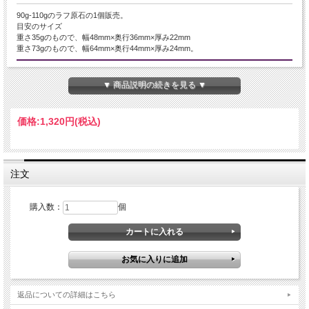
90g-110gのラフ原石の1個販売。
目安のサイズ
重さ35gのもので、幅48mm×奥行36mm×厚み22mm
重さ73gのもので、幅64mm×奥行44mm×厚み24mm。
産地・原産国
▼ 商品説明の続きを見る ▼
マダガスカル産
グレードなど
価格:
1,320円
(税込)
-
名称など
注文
ラブラドライト
購入数：
個
商品説明
希少、マダガスカル産ラブラドライトのラフ原石が入荷致しました！
※水に濡らすと綺麗にシラーがでます。画像最後の2枚は濡らしていません。
シラーの面積や色味は個性です、選べませんのでご了承下さい。
ラブラドライトの魅力は、見る角度によって光る幻想的なブルーやゴールドの輝
返品についての詳細はこちら
きです。