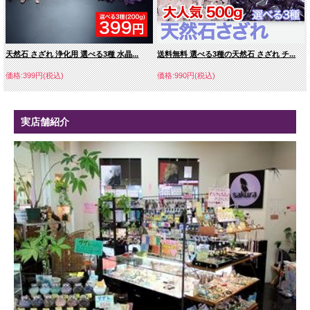
天然石 さざれ 浄化用 選べる3種 水晶...
送料無料 選べる3種の天然石 さざれ チ...
価格:399円(税込)
価格:990円(税込)
実店舗紹介