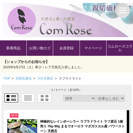
コムローズコラ
新着商品
お買い物カゴ
会員登録
マイページ
ム
【ショップからのお知らせ】
2025年9月27日（土）希少！レア天然石入荷しました。
TOP
>
天然石原石
>
ラ行天然石
>
ラブラドライト
1 / 1ページ
（全18件）
NEW
神秘的なレインボーシラー ラブラドライト ラフ原石 1個
売り 70g-90g まるでオーロラ マダガスカル産 パワースト
ーン 天然石