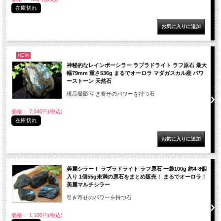
在庫切れ
NEW
神秘的なレインボーシラー ラブラドライト ラフ原石 最大
幅79mm 重さ536g まるでオーロラ マダガスカル産 パワ
ーストーン 天然石
現品撮影 引き寄せのパワーを持つ石
価格： 7,040円(税込)
在庫切れ
美麗シラー！ ラブラドライト ラフ原石 一袋100g 約4-8個
入り 1個55g未満の原石をまとめ販売！ まるでオーロラ！
美麗マルチシラー
引き寄せのパワーを持つ石
価格： 1,100円(税込)