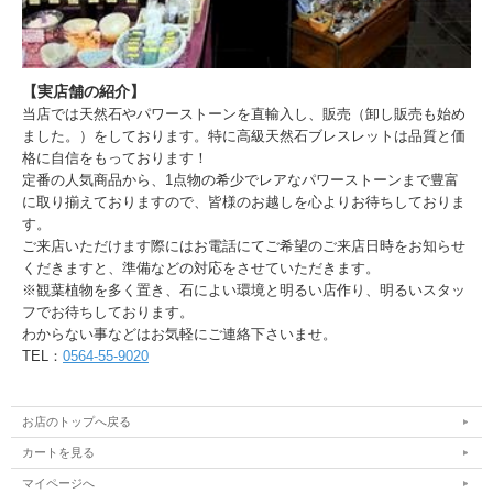
【実店舗の紹介】
当店では天然石やパワーストーンを直輸入し、販売（卸し販売も始め
ました。）をしております。特に高級天然石ブレスレットは品質と価
格に自信をもっております！
定番の人気商品から、1点物の希少でレアなパワーストーンまで豊富
に取り揃えておりますので、皆様のお越しを心よりお待ちしておりま
す。
ご来店いただけます際にはお電話にてご希望のご来店日時をお知らせ
くだきますと、準備などの対応をさせていただきます。
※観葉植物を多く置き、石によい環境と明るい店作り、明るいスタッ
フでお待ちしております。
わからない事などはお気軽にご連絡下さいませ。
TEL：
0564-55-9020
お店のトップへ戻る
カートを見る
マイページへ