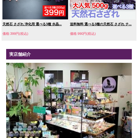
天然石 さざれ 浄化用 選べる3種 水晶...
送料無料 選べる3種の天然石 さざれ チ...
価格:399円(税込)
価格:990円(税込)
実店舗紹介