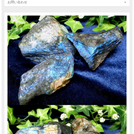
ドの輝きです。
お問い合わせ
石によってブルーだったり、ゴールドっぽかったりイエローがかっていたり、こ
のラブラドライトの光(ラブラドレッセンス)を、宇宙に浮かぶオーロラのような
美しさと例える人もいます。
銀河を思わせるようなシラーはついつい見入ってしまう神秘的な逸品です♪
【意味合い云われ・伝承等】
色濃い闇の中から、希望を掴み取るパワーストーンと云われています。
また、心が折れるのを防ぎ困難を打開する石と云われています。
夢や目標を、最後まで諦めない為の心を支えてくれるパワーストーンです。
ご注意事項
※まとめて出品のため、サイズに多少誤差がでる場合がございます。
※天然石ですので石によっては色の比率や模様の入り方などで一点一点個体差が
ございます。
※出来る限り自然な色みになるよう撮影を心がけておりますが、お使いのディス
プレイ環境によって表示される色みに差が出る場合があります。 ご了承くださ
い。
天然石ですので多少の傷、クラックはあります。宜しくお願い致します。
最後にあなたに幸福が訪れますように(*^_^*)
関連キーワード
天然石 パワーストーン 海外直輸入 バイヤー厳選 プレゼント ギフト メンズ レデ
ィース 卸し 卸価格 実店舗 ハンドメイド サイズ直し コムローズ comrose