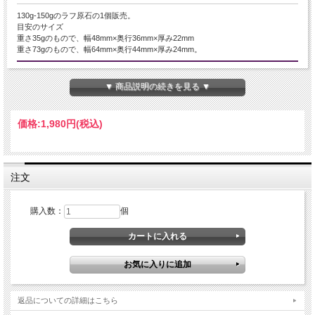
130g-150gのラフ原石の1個販売。
目安のサイズ
重さ35gのもので、幅48mm×奥行36mm×厚み22mm
重さ73gのもので、幅64mm×奥行44mm×厚み24mm。
産地・原産国
▼ 商品説明の続きを見る ▼
マダガスカル産
グレードなど
価格:
1,980円
(税込)
-
名称など
注文
ラブラドライト
購入数：
個
商品説明
希少、マダガスカル産ラブラドライトのラフ原石が入荷致しました！
こちらは色とりどりのシラーが輝く高品質タイプです。
※水に濡らすと綺麗にシラーがでます。画像最後の2枚は濡らしていません。
シラーの面積や色味は個性です、選べませんのでご了承下さい。
返品についての詳細はこちら
ラブラドライトの魅力は、見る角度によって力強く光る幻想的なブルーやゴール