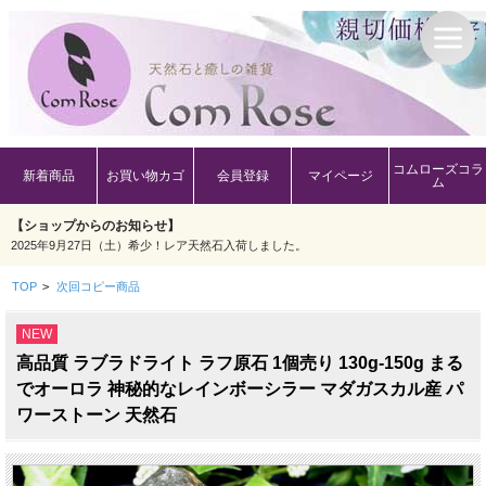
コムローズコラ
新着商品
お買い物カゴ
会員登録
マイページ
ム
【ショップからのお知らせ】
2025年9月27日（土）希少！レア天然石入荷しました。
TOP
>
次回コピー商品
NEW
高品質 ラブラドライト ラフ原石 1個売り 130g-150g まる
でオーロラ 神秘的なレインボーシラー マダガスカル産 パ
ワーストーン 天然石