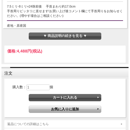
7.5ミリ-8ミリ×24珠前後 手首まわり約17.0cm
手首周りピッタリに直せます!お買い上げ後コメント欄にて手首周りをお知らせく
ださい。(増やす場合はご相談ください)
産地・原産国
コロンビア産
▼ 商品説明の続きを見る ▼
グレードなど
価格:
4,488円
(税込)
2A+
名称など
注文
エメラルド/翠玉
商品説明
購入数：
個
優しく上品な印象のコロンビア産エメラルドブレスレットです。
鮮やかすぎない落ち着いた発色だからこそ、珠ごとの濃淡や色むらが美しく、見
ていて飽きのこない自然な表情を楽しめます。
つるんとした艶感は、エメラルドらしい瑞々しさとやわらかな奥行きが感じられ
ます。
エメラルドはアクアマリンと同じベリルグループに属し、その中でも産出量が少
なく、良質な結晶が得られにくい希少石です。
返品についての詳細はこちら
コロンビア産はエメラルドの代表的な産地として知られ、鮮やかで美しいグリー