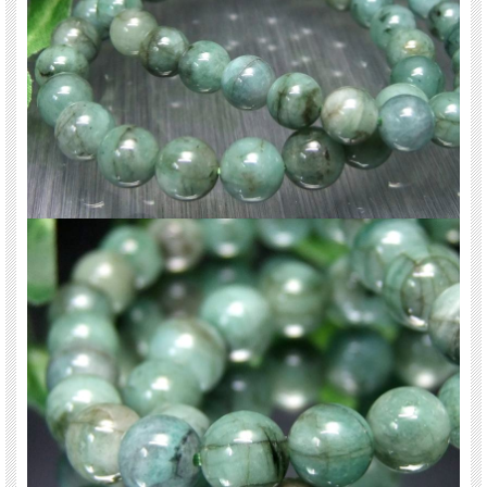
天然石 パワーストーン 海外直輸入 バイヤー厳選 プレゼント ギフト メンズ レデ
ィース 卸し 卸価格 実店舗 ハンドメイド サイズ直し コムローズ comrose