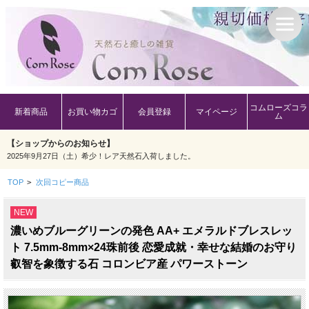
コムローズコラ
新着商品
お買い物カゴ
会員登録
マイページ
ム
【ショップからのお知らせ】
2025年9月27日（土）希少！レア天然石入荷しました。
TOP
>
次回コピー商品
NEW
濃いめブルーグリーンの発色 AA+ エメラルドブレスレッ
ト 7.5mm-8mm×24珠前後 恋愛成就・幸せな結婚のお守り
叡智を象徴する石 コロンビア産 パワーストーン