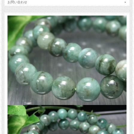
ンを持つことで人気があります。
お問い合わせ
5月の誕生石としても有名で、周りと自分を癒してくれる調和の石でもあり、自
分と大切な人たちとの絆をより固めてくれると云われています。
恋愛成就や心の調和を願う方にもおすすめの、男性にも女性にも人気のあるパワ
ーストーンです。
【意味合い云われ・伝承等】
・5月の誕生石
エメラルドは古くから叡智を象徴する石として知られ、多くの知的な職業にある
人々に愛されてきました。
また、愛の力が非常に強い石であり、恋愛成就、幸せな結婚のお守りとしても非
常に有効と言われています。
周りと自分を癒してくれる調和の石でもあり、自分と大切な人たちとの絆をより
固めてくれると云われています。
ご注意事項
※天然石ですので細かなカケや凹み、歪な部分やクラックなどがある場合があり
ます。
※出来る限り自然な色みになるよう撮影を心がけておりますが、お使いのディス
プレイ環境によって表示される色みに差が出る場合があります。ご了承下さい。
※ブレスレット、連商品は一連状態での仕入れとなっておりますので歪な珠が含
まれていることがあります。
※サイズは目安です。細かな誤差が出る場合があります。ビーズ石の製造上の仕
様ですのでご了承下さい。
関連キーワード