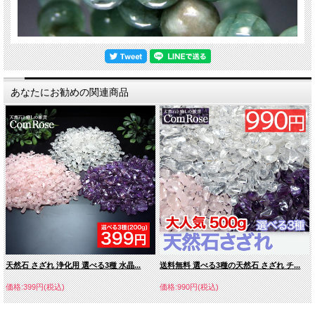
あなたにお勧めの関連商品
天然石 さざれ 浄化用 選べる3種 水晶...
送料無料 選べる3種の天然石 さざれ チ...
価格:399円(税込)
価格:990円(税込)