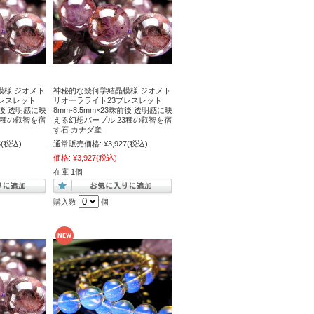
模様 ジオメト
神秘的な幾何学結晶模様 ジオメト
レスレット
リオーラライト23ブレスレット
珠前後 透明感に映
8mm-8.5mm×23珠前後 透明感に映
3種の叡智を宿
える幻想パープル 23種の叡智を宿
す石 カナダ産
5
(税込)
通常販売価格:
¥3,927
(税込)
価格:
¥3,927
(税込)
在庫 1個
購入数
個