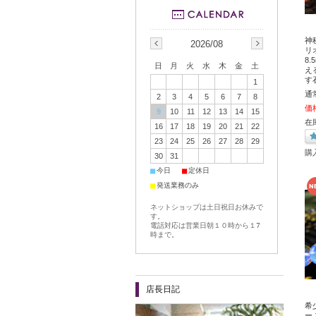
神
2026/08
リ
8
日
月
火
水
木
金
土
え
す
1
通
2
3
4
5
6
7
8
価
9
10
11
12
13
14
15
在
16
17
18
19
20
21
22
23
24
25
26
27
28
29
購
30
31
■
■
今日
定休日
■
発送業務のみ
ネットショップは土日祝日お休みで
す。
電話対応は営業日朝１０時から１7
時まで。
店長日記
希
ー 