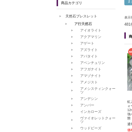
商品カテゴリ
天然石ブレスレット
表示
ア行天然石
48
アイオライト
アクアマリン
アゲート
アズライト
アパタイト
アベンチュリン
アフガナイト
アマゾナイト
アメジスト
アメシスティンクォー
ツ
アンデシン
虹
アンバー
ォ
1
インカローズ
強
ヴァイオレットクォー
態
ツ
通
ウッドビーズ
価