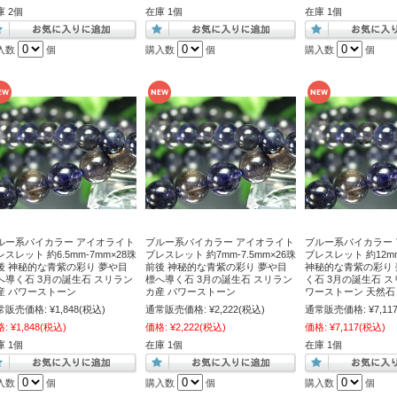
庫 2個
在庫 1個
在庫 1個
入数
個
購入数
個
購入数
個
ルー系バイカラー アイオライト
ブルー系バイカラー アイオライト
ブルー系バイカラー
レスレット 約6.5mm-7mm×28珠
ブレスレット 約7mm-7.5mm×26珠
ブレスレット 約12m
後 神秘的な青紫の彩り 夢や目
前後 神秘的な青紫の彩り 夢や目
神秘的な青紫の彩り
へ導く石 3月の誕生石 スリラン
標へ導く石 3月の誕生石 スリラン
く石 3月の誕生石 ス
産 パワーストーン
カ産 パワーストーン
ワーストーン 天然石
常販売価格:
¥1,848
(税込)
通常販売価格:
¥2,222
(税込)
通常販売価格:
¥7,11
格:
¥1,848
(税込)
価格:
¥2,222
(税込)
価格:
¥7,117
(税込)
庫 1個
在庫 1個
在庫 1個
入数
個
購入数
個
購入数
個