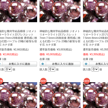
秘的な幾何学結晶模様 ジオメト
神秘的な幾何学結晶模様 ジオメト
神秘的な幾何学結晶
オーラライト23ブレスレット
リオーラライト23ブレスレット
リオーラライト23ブ
.5mm-7mm×29珠前後 透明感に映
7mm-7.5mm×26珠前後 透明感に映
7.5mm-8mm×24
る幻想パープル 23種の叡智を宿
える幻想パープル 23種の叡智を宿
える幻想パープル 2
石 カナダ産
す石 カナダ産
す石 カナダ産
常販売価格:
¥2,662
(税込)
通常販売価格:
¥3,003
(税込)
通常販売価格:
¥3,35
格:
¥2,662
(税込)
価格:
¥3,003
(税込)
価格:
¥3,355
(税込)
庫 1個
在庫 2個
在庫 2個
入数
個
購入数
個
購入数
個