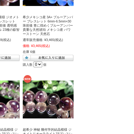
模様 ジオメト
希少メキシコ産 3A+ ブルーアンバ
レスレット
ー ブレスレット 6mm-6.5mm×30
7珠前後 透明感
珠前後 青に煌めくブルーアンバー
 23種の叡智
貴重な天然琥珀 メキシコ産 パワ
ーストーン 天然石
78
(税込)
通常販売価格:
¥3,465
(税込)
価格:
¥3,465
(税込)
在庫 6個
購入数
個
的結晶模様 ジ
超希少 神秘 幾何学的結晶模様 ジ
23ブレスレ
オメトリオーラライト23ブレスレ