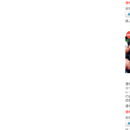
価
在
購
透
ロ
レッ
の
恋
通
価
在
購