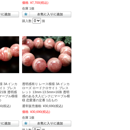
価格:
¥7,700
(税込)
在庫 1個
購入数
個
 3A インカ
透明感有り レース模様 3A インカ
イト ブレス
ローズ ロードクロサイト ブレス
×21珠 透明感
レット 13mm-13.5mm×16珠 透明
マーブル模様
感のある大人ピンクにマーブル模
の
様 恋愛運の定番 1点もの
80
(税込)
通常販売価格:
¥30,690
(税込)
価格:
¥30,690
(税込)
在庫 1個
購入数
個