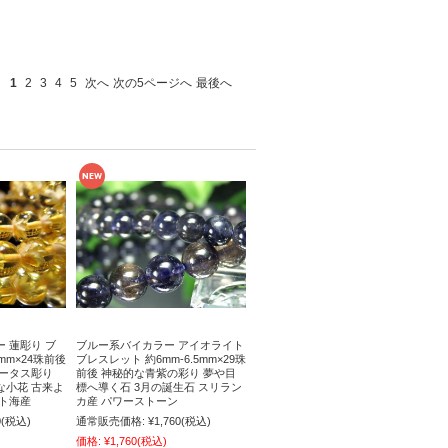
1
2
3
4
5
次へ
次の5ページへ
最後へ
 蓮彫り ブ
ブルー系バイカラー アイオライト
5mm×24珠前後
ブレスレット 約6mm-6.5mm×29珠
ロータス彫り
前後 神秘的な青紫の彩り 夢や目
な小花 古来よ
標へ導く石 3月の誕生石 スリラン
ト海産
カ産 パワーストーン
0
(税込)
通常販売価格:
¥1,760
(税込)
価格:
¥1,760
(税込)