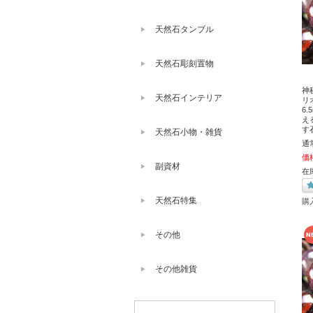
天然石タンブル
天然石彫刻置物
神
天然石インテリア
リ
6
え
す
天然石小物・雑貨
通
価
副資材
在
天然石特集
購
その他
その他雑貨