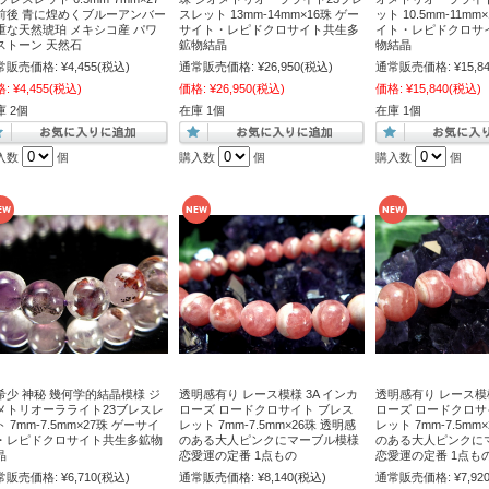
前後 青に煌めくブルーアンバー
スレット 13mm-14mm×16珠 ゲー
ット 10.5mm-11mm
重な天然琥珀 メキシコ産 パワ
サイト・レピドクロサイト共生多
イト・レピドクロサ
ストーン 天然石
鉱物結晶
物結晶
常販売価格:
¥4,455
(税込)
通常販売価格:
¥26,950
(税込)
通常販売価格:
¥15,8
格:
¥4,455
(税込)
価格:
¥26,950
(税込)
価格:
¥15,840
(税込)
庫 2個
在庫 1個
在庫 1個
入数
個
購入数
個
購入数
個
希少 神秘 幾何学的結晶模様 ジ
透明感有り レース模様 3A インカ
透明感有り レース模様
メトリオーラライト23ブレスレ
ローズ ロードクロサイト ブレス
ローズ ロードクロサ
 7mm-7.5mm×27珠 ゲーサイ
レット 7mm-7.5mm×26珠 透明感
レット 7mm-7.5mm
・レピドクロサイト共生多鉱物
のある大人ピンクにマーブル模様
のある大人ピンクに
晶
恋愛運の定番 1点もの
恋愛運の定番 1点も
常販売価格:
¥6,710
(税込)
通常販売価格:
¥8,140
(税込)
通常販売価格:
¥7,92