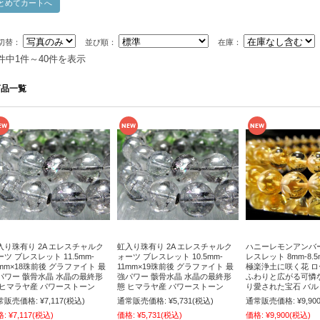
切替：
並び順：
在庫：
1件中1件～40件を表示
商品一覧
入り珠有り 2A エレスチャルク
虹入り珠有り 2A エレスチャルク
ハニーレモンアンバー
ーツ ブレスレット 11.5mm-
ォーツ ブレスレット 10.5mm-
レスレット 8mm-8.
2mm×18珠前後 グラファイト 最
11mm×19珠前後 グラファイト 最
極楽浄土に咲く花 
パワー 骸骨水晶 水晶の最終形
強パワー 骸骨水晶 水晶の最終形
ふわりと広がる可憐
 ヒマラヤ産 パワーストーン
態 ヒマラヤ産 パワーストーン
り愛された宝石 バル
常販売価格:
¥7,117
(税込)
通常販売価格:
¥5,731
(税込)
通常販売価格:
¥9,90
格:
¥7,117
(税込)
価格:
¥5,731
(税込)
価格:
¥9,900
(税込)