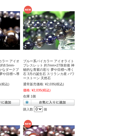
カラー アイオ
ブルー系バイカラー アイオライト
8.5mm-
ブレスレット 約7mm×27珠前後 神
やかなダークブ
秘的な青紫の彩り 夢や目標へ導く
 夢や目標へ導
石 3月の誕生石 スリランカ産 パワ
ーストーン 天然石
5
(税込)
通常販売価格:
¥2,035
(税込)
価格:
¥2,035
(税込)
在庫 1個
購入数
個