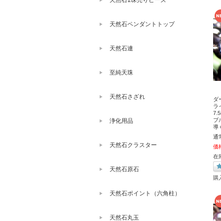
天然石1珠売りビーズ
天然石ペンダントトップ
天然石連
至純天珠
天然石さざれ
ダ
ラ
7
ブ
浄化用品
導
通
天然石クラスター
価
在
天然石原石
購
天然石ポイント（六角柱）
天然石丸玉