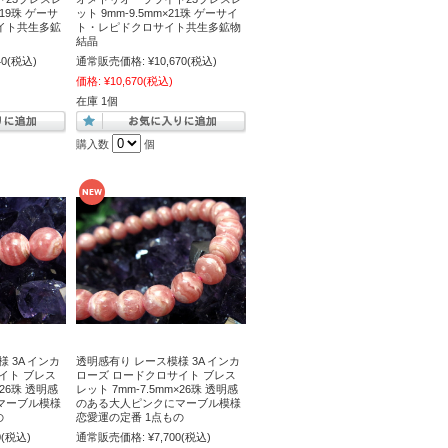
×19珠 ゲーサ
ット 9mm-9.5mm×21珠 ゲーサイ
イト共生多鉱
ト・レピドクロサイト共生多鉱物
結晶
40
(税込)
通常販売価格:
¥10,670
(税込)
価格:
¥10,670
(税込)
在庫 1個
購入数
個
 3A インカ
透明感有り レース模様 3A インカ
イト ブレス
ローズ ロードクロサイト ブレス
×26珠 透明感
レット 7mm-7.5mm×26珠 透明感
マーブル模様
のある大人ピンクにマーブル模様
の
恋愛運の定番 1点もの
0
(税込)
通常販売価格:
¥7,700
(税込)