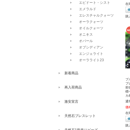
エピドート・シスト
在
エメラルド
エレスチャルクォーツ
購
オーラクォーツ
オイルクォーツ
オニキス
オパール
オブシディアン
エンジェライト
オーラライト23
新着商品
ブ
ブ
再入荷商品
前
標
カ
通
激安宣言
価
在
天然石ブレスレット
購