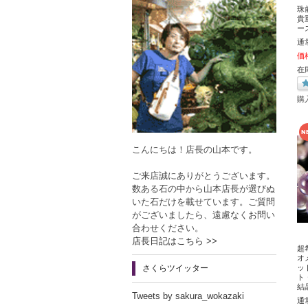
珠
貴
ー
通
価
在
購
こんにちは！店長の山本です。
ご来店誠にありがとうございます。
数ある石の中から山本店長が選びぬ
いた石だけを載せています。ご質問
がございましたら、遠慮なくお問い
合わせください。
店長日記はこちら >>
超
オ
ット
さくらツイッター
ト
結
Tweets by sakura_wokazaki
通