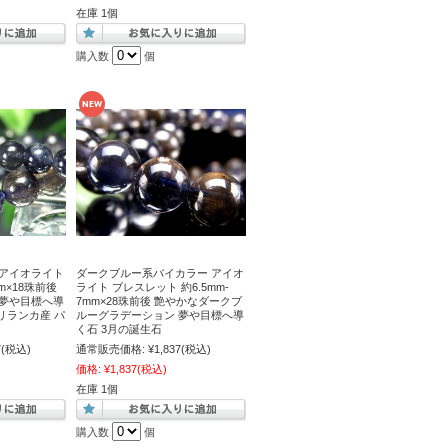
在庫 1個
購入数
個
 アイオライト
ダークブルー系バイカラー アイオ
m×18珠前後
ライト ブレスレット 約6.5mm-
 夢や目標へ導
7mm×28珠前後 艶やかなダークブ
リランカ産 パ
ルーグラデーション 夢や目標へ導
く石 3月の誕生石
7
(税込)
通常販売価格:
¥1,837
(税込)
価格:
¥1,837
(税込)
在庫 1個
購入数
個