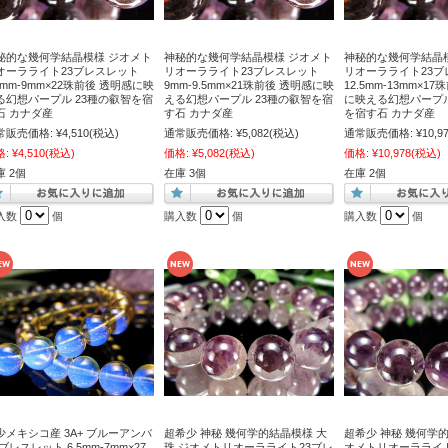
秘的な幾何学結晶模様 ジオメト
神秘的な幾何学結晶模様 ジオメト
神秘的な幾何学結晶
オーラライト23ブレスレット
リオーラライト23ブレスレット
リオーラライト23ブ
.5mm-9mm×22珠前後 透明感に映
9mm-9.5mm×21珠前後 透明感に映
12.5mm-13mm×1
る幻想パープル 23種の叡智を宿
える幻想パープル 23種の叡智を宿
に映える幻想パープル
石 カナダ産
す石 カナダ産
を宿す石 カナダ産
常販売価格:
¥4,510
(税込)
通常販売価格:
¥5,082
(税込)
通常販売価格:
¥10,9
格:
¥4,510
(税込)
価格:
¥5,082
(税込)
価格:
¥10,978
(税込)
庫 2個
在庫 3個
在庫 2個
入数
個
購入数
個
購入数
個
少メキシコ産 3A+ ブルーアンバ
超希少 神秘 幾何学的結晶模様 大
超希少 神秘 幾何学
ブレスレット 6.5mm-7mm×27
珠 ジオメトリオーラライト23ブレ
オメトリオーラライト