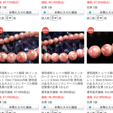
格:
¥6,710
(税込)
価格:
¥8,140
(税込)
価格:
¥7,920
(税込)
庫 1個
在庫 1個
在庫 1個
入数
個
購入数
個
購入数
個
明感有り レース模様 3A インカ
透明感有り レース模様 3A インカ
透明感有り レース模様
ーズ ロードクロサイト ブレス
ローズ ロードクロサイト ブレス
ローズ ロードクロサ
ト 7mm-7.5mm×25珠 透明感
レット 6.5mm-7mm×27珠 透明感
レット 9mm-9.5mm
ある大人ピンクにマーブル模様
のある大人ピンクにマーブル模様
のある大人ピンクに
愛運の定番 1点もの
恋愛運の定番 1点もの
恋愛運の定番 1点も
常販売価格:
¥7,590
(税込)
通常販売価格:
¥6,380
(税込)
通常販売価格:
¥12,9
格:
¥7,590
(税込)
価格:
¥6,380
(税込)
価格:
¥12,980
(税込)
庫 1個
在庫 1個
在庫 1個
入数
個
購入数
個
購入数
個