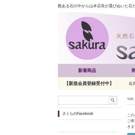
数ある石の中から山本店長が選びぬいた石
新着商品
【新規会員登録受付中】
会
TOP
さくらのFacebook
この
ご希
きま