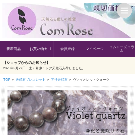
コムローズコラ
新着商品
お買い物カゴ
会員登録
マイページ
ム
【ショップからのお知らせ】
2025年9月27日（土）希少！レア天然石入荷しました。
TOP
>
天然石ブレスレット
>
ア行天然石
>
ヴァイオレットクォーツ