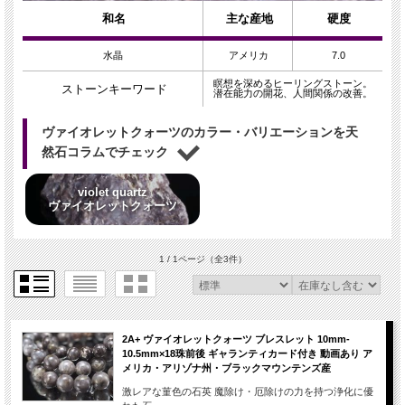
和名
主な産地
硬度
水晶
アメリカ
7.0
瞑想を深めるヒーリングストーン。
ストーンキーワード
潜在能力の開花、人間関係の改善。
ヴァイオレットクォーツのカラー・バリエーションを天
然石コラムでチェック
violet quartz
ヴァイオレットクォーツ
1 / 1ページ
（全3件）
2A+ ヴァイオレットクォーツ ブレスレット 10mm-
10.5mm×18珠前後 ギャランティカード付き 動画あり ア
メリカ・アリゾナ州・ブラックマウンテンズ産
激レアな菫色の石英 魔除け・厄除けの力を持つ浄化に優