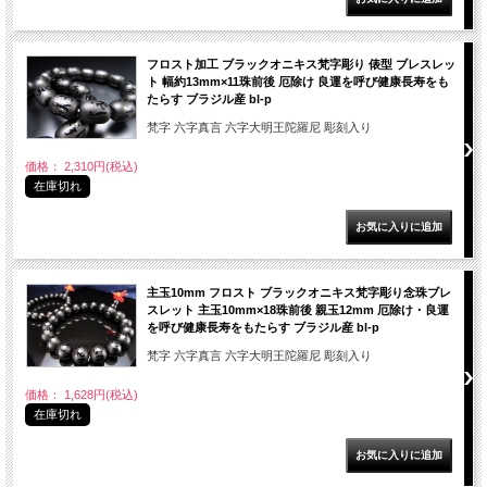
フロスト加工 ブラックオニキス梵字彫り 俵型 ブレスレッ
ト 幅約13mm×11珠前後 厄除け 良運を呼び健康長寿をも
たらす ブラジル産 bl-p
梵字 六字真言 六字大明王陀羅尼 彫刻入り
価格： 2,310円(税込)
在庫切れ
主玉10mm フロスト ブラックオニキス梵字彫り念珠ブレ
スレット 主玉10mm×18珠前後 親玉12mm 厄除け・良運
を呼び健康長寿をもたらす ブラジル産 bl-p
梵字 六字真言 六字大明王陀羅尼 彫刻入り
価格： 1,628円(税込)
在庫切れ