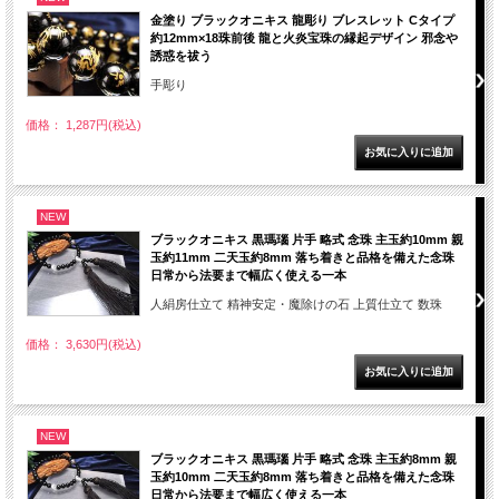
金塗り ブラックオニキス 龍彫り ブレスレット Cタイプ
約12mm×18珠前後 龍と火炎宝珠の縁起デザイン 邪念や
誘惑を祓う
手彫り
価格： 1,287円(税込)
NEW
ブラックオニキス 黒瑪瑙 片手 略式 念珠 主玉約10mm 親
玉約11mm 二天玉約8mm 落ち着きと品格を備えた念珠
日常から法要まで幅広く使える一本
人絹房仕立て 精神安定・魔除けの石 上質仕立て 数珠
価格： 3,630円(税込)
NEW
ブラックオニキス 黒瑪瑙 片手 略式 念珠 主玉約8mm 親
玉約10mm 二天玉約8mm 落ち着きと品格を備えた念珠
日常から法要まで幅広く使える一本