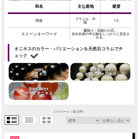
和名
主な産地
硬度
ブラジル、中
瑪瑙
7.0
国
魔除け・厄除けの石。
ストーンキーワード
自分自身の中心軸をしっかりと安定さ
せる。
オニキスのカラー・バリエーションを天然石コラムでチ
ェック
onyx
white onyx
オニキス
ホワイトオニキス
third onyx
サードオニキス
1 / 1ページ
（全11件）
NEW