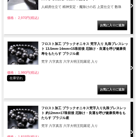
人絹房仕立て 精神安定・魔除けの石 上質仕立て 数珠
価格： 2,970円(税込)
フロスト加工 ブラックオニキス 梵字入り 丸珠ブレスレッ
ト 13.5mm-14mm×15珠前後 厄除け・良運を呼び健康長
寿をもたらす ブラジル産
梵字 六字真言 六字大明王陀羅尼 入り
価格： 1,980円(税込)
在庫切れ
フロスト加工 ブラックオニキス梵字入り丸珠ブレスレッ
ト 約12mm×17珠前後 厄除け・良運を呼び健康長寿をも
たらす ブラジル産
梵字 六字真言 六字大明王陀羅尼 入り
価格： 1,815円(税込)