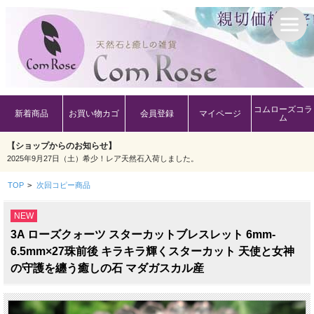
コムローズコラ
新着商品
お買い物カゴ
会員登録
マイページ
ム
【ショップからのお知らせ】
2025年9月27日（土）希少！レア天然石入荷しました。
TOP
>
次回コピー商品
NEW
3A ローズクォーツ スターカットブレスレット 6mm-
6.5mm×27珠前後 キラキラ輝くスターカット 天使と女神
の守護を纏う癒しの石 マダガスカル産