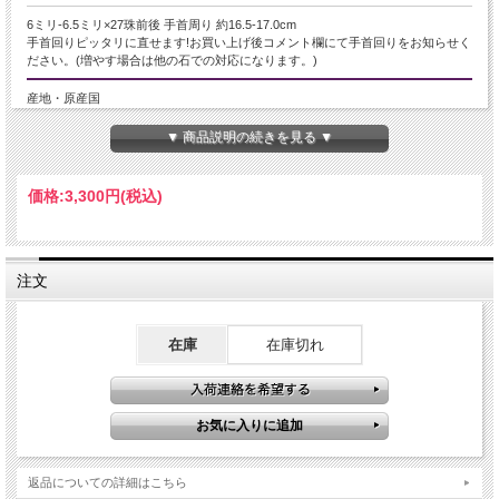
6ミリ-6.5ミリ×27珠前後 手首周り 約16.5-17.0cm
手首回りピッタリに直せます!お買い上げ後コメント欄にて手首回りをお知らせく
ださい。(増やす場合は他の石での対応になります。)
産地・原産国
マダガスカル産
▼ 商品説明の続きを見る ▼
グレードなど
価格:
3,300円
(税込)
AAA
名称など
注文
ローズクォーツ【紅石英】
商品説明
在庫
在庫切れ
女性から絶大な支持を受ける美と愛の象徴、ローズクォーツブレスレットが新入
荷しました！
マダガスカル産のローズクォーツを使用し、美しいピンクカラーと透明感が際立
ちます。
特別なスターカットが施され、石の表面にキラキラと輝く星のような効果を生み
出し、幻想的な輝きを放ちます。
返品についての詳細はこちら
ローズクォーツは心を癒し、愛と平和をもたらすパワーストーンとしても知ら