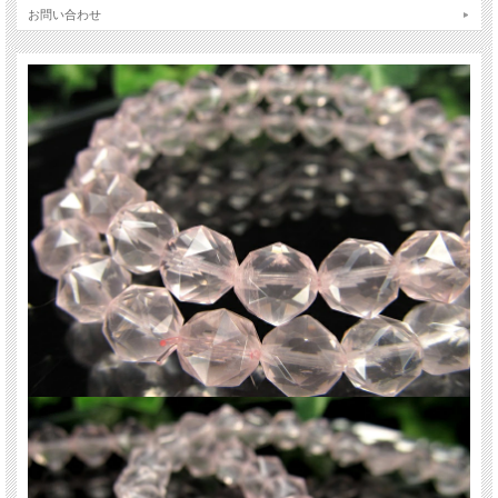
れ、自己愛や他者への愛を育むサポートをしてくれます。
お問い合わせ
スターカットの輝きを楽しめるこのブレスレットは、デザインブレスレットのア
クセントとしても最適です。
この機会にぜひお手に取って、その魅力を実感してください！
【意味合い・云われ・伝承等】
・恋愛成就
・美の象徴
・優しさ、思いやりの心を高める
ローズクォーツの名の由来は、愛と美の女神アフロディーテに捧げられたバラか
ら命名されています。
またスターローズクォーツは、ローズクォーツのエネルギーをより高める効果が
あると云われています。
数に限りがございますので、お早めに！
ご注意事項
※天然石ですので細かなカケや凹み、歪な部分やクラックなどがある場合があり
ます。
※出来る限り自然な色みになるよう撮影を心がけておりますが、お使いのディス
プレイ環境によって表示される色みに差が出る場合があります。ご了承下さい。
※ブレスレット、連商品は一連状態での仕入れとなっておりますので歪な珠が含
まれていることがあります。
※サイズは目安です。細かな誤差が出る場合があります。ビーズ石の製造上の仕
様ですのでご了承下さい。