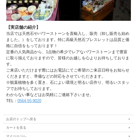
【実店舗の紹介】
当店では天然石やパワーストーンを直輸入し、販売（卸し販売も始め
ました。）をしております。特に高級天然石ブレスレットは品質と価
格に自信をもっております！
定番の人気商品から、1点物の希少でレアなパワーストーンまで豊富
に取り揃えておりますので、皆様のお越しを心よりお待ちしておりま
す。
ご来店いただけます際にはお電話にてご希望のご来店日時をお知らせ
くだきますと、準備などの対応をさせていただきます。
※観葉植物を多く置き、石によい環境と明るい店作り、明るいスタッ
フでお待ちしております。
わからない事などはお気軽にご連絡下さいませ。
TEL：
0564-55-9020
お店のトップへ戻る
カートを見る
マイページへ