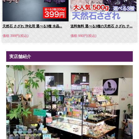
天然石 さざれ 浄化用 選べる3種 水晶...
送料無料 選べる3種の天然石 さざれ チ...
価格:399円(税込)
価格:990円(税込)
実店舗紹介