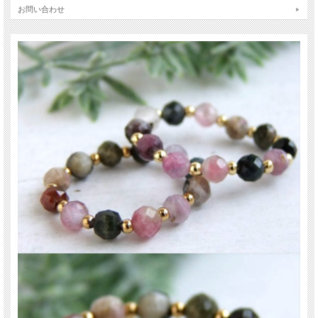
電気石という和名は熱を加えると静電気を発する特性からそう名づけられまし
お問い合わせ
た。
特定の条件下でマイナスイオンを発生するともいわれ、また他に類を見ないほど
に多くのカラーバリエーションが存在するのも特徴の鉱物です。
数に限りがございますので、お早めに！
ご注意事項
※配色はリングごとに異なります。
※天然石ですので細かなカケや凹み、歪な部分やクラックなどがある場合があり
ます。
※出来る限り自然な色みになるよう撮影を心がけておりますが、お使いのディス
プレイ環境によって表示される色みに差が出る場合があります。ご了承下さい。
※サイズは目安です。細かな誤差が出る場合があります。
関連キーワード
天然石 パワーストーン 海外直輸入 バイヤー厳選 プレゼント ギフト メンズ レデ
ィース 卸し 卸価格 実店舗 ハンドメイド サイズ直し コムローズ comrose