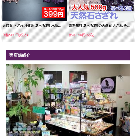
天然石 さざれ 浄化用 選べる3種 水晶...
送料無料 選べる3種の天然石 さざれ チ...
価格:399円(税込)
価格:990円(税込)
実店舗紹介