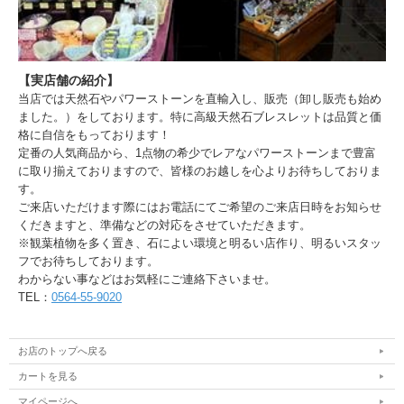
【実店舗の紹介】
当店では天然石やパワーストーンを直輸入し、販売（卸し販売も始め
ました。）をしております。特に高級天然石ブレスレットは品質と価
格に自信をもっております！
定番の人気商品から、1点物の希少でレアなパワーストーンまで豊富
に取り揃えておりますので、皆様のお越しを心よりお待ちしておりま
す。
ご来店いただけます際にはお電話にてご希望のご来店日時をお知らせ
くだきますと、準備などの対応をさせていただきます。
※観葉植物を多く置き、石によい環境と明るい店作り、明るいスタッ
フでお待ちしております。
わからない事などはお気軽にご連絡下さいませ。
TEL：
0564-55-9020
お店のトップへ戻る
カートを見る
マイページへ