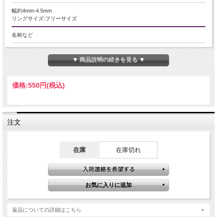
幅約4mm-4.5mm
リングサイズ:フリーサイズ
名称など
トルマリン【電気石】
▼ 商品説明の続きを見る ▼
商品説明
トルマリンの豊かな色彩を一本のリングにぎゅっと閉じ込めた、華やかなミック
価格:
550円
(税込)
ストルマリンのカットリングが入荷しました！
ゴム仕様のため、着脱がスムーズで指に優しくフィットします。
淡いピンク、深みのあるグリーン、落ち着いたアースカラーなど、一粒ごとに異
注文
なる表情を見せるトルマリンを厳選。
細やかな多面カットが施されているため、手元を動かすたびに光を反射して、キ
ャンディのように優しくきらめきます。
在庫
在庫切れ
間に挟んだゴールドビーズが全体のまとめ役となり、カラフルでありながらも大
人っぽく、上品な印象に仕上げました。
トルマリンは「心身のバランスを整える」「インスピレーションを高める」とも
言われるパワーストーンです。
一粒ずつ色の並びが異なる“世界に一つだけ”のニュアンスを、ぜひお守りジュエ
リーとしてお楽しみください。
返品についての詳細はこちら
【意味合い・云われ・伝承等】