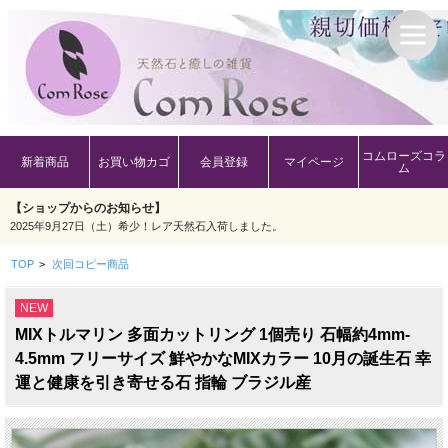
コムローズコラ
新着商品
お買い物カゴ
会員登録
マイページ
ム
【ショップからのお知らせ】
2025年9月27日（土）希少！レア天然石入荷しました。
TOP
>
次回コピー商品
NEW
MIXトルマリン 多面カットリング 1個売り 石幅約4mm-
4.5mm フリーサイズ 鮮やかなMIXカラー 10月の誕生石 幸
運と健康を引き寄せる石 指輪 ブラジル産