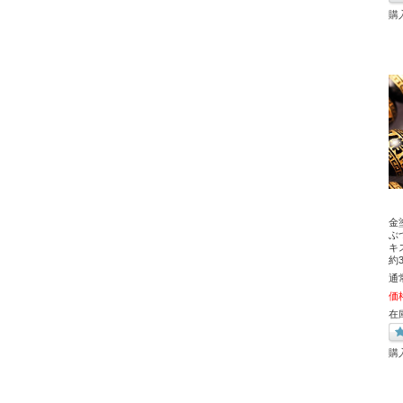
購
金
ぶ
キス
約3
通
価
在
購