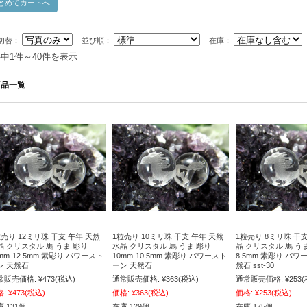
切替：
並び順：
在庫：
件中1件～40件を表示
商品一覧
粒売り 12ミリ珠 干支 午年 天然
1粒売り 10ミリ珠 干支 午年 天然
1粒売り 8ミリ珠 干
晶 クリスタル 馬 うま 彫り
水晶 クリスタル 馬 うま 彫り
晶 クリスタル 馬 うま
mm-12.5mm 素彫り パワースト
10mm-10.5mm 素彫り パワースト
8.5mm 素彫り パワ
ン 天然石
ーン 天然石
然石 sst-30
常販売価格:
¥473
(税込)
通常販売価格:
¥363
(税込)
通常販売価格:
¥253
(
格:
¥473
(税込)
価格:
¥363
(税込)
価格:
¥253
(税込)
 131個
在庫 129個
在庫 175個