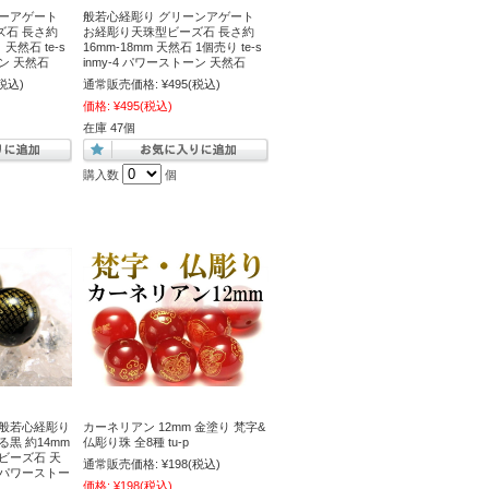
ローアゲート
般若心経彫り グリーンアゲート
ズ石 長さ約
お経彫り天珠型ビーズ石 長さ約
 天然石 te-s
16mm-18mm 天然石 1個売り te-s
ーン 天然石
inmy-4 パワーストーン 天然石
税込)
通常販売価格:
¥495
(税込)
価格:
¥495
(税込)
在庫 47個
購入数
個
 般若心経彫り
カーネリアン 12mm 金塗り 梵字&
黒 約14mm
仏彫り珠 全8種 tu-p
ビーズ石 天
通常販売価格:
¥198
(税込)
 -s パワーストー
価格:
¥198
(税込)