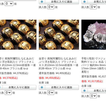
入数
個
購入数
個
購入数
個
塗り 南無阿彌陀仏 なむあみだ
金塗り 南無阿彌陀仏 なむあみだ
手彫り彫刻 ヴァジュ
つ 浮き彫刻入り ブラックオニ
ぶつ 浮き彫刻入り ブラックオニ
剛杵/ドルジェ 水晶
 約12mm-12.5mm前後珠 一連
キス 約10mm-10.5mm前後珠 一連
パーツ 幅約8m-9m
8-40cm ブラジル産 tu-p
約38-40cm ブラジル産 rn-p
17mm-19mm 1個売
素彫り
常販売価格:
¥4,378
(税込)
通常販売価格:
¥4,455
(税込)
通常販売価格:
¥1,61
格:
¥4,378
(税込)
価格:
¥4,455
(税込)
価格:
¥1,617
(税込)
庫 1個
在庫 1個
在庫 1個
入数
個
購入数
個
購入数
個