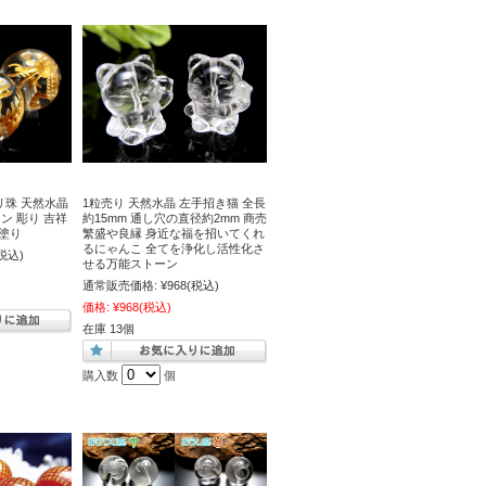
リ珠 天然水晶
1粒売り 天然水晶 左手招き猫 全長
ン 彫り 吉祥
約15mm 通し穴の直径約2mm 商売
金塗り
繁盛や良縁 身近な福を招いてくれ
るにゃんこ 全てを浄化し活性化さ
税込)
せる万能ストーン
通常販売価格:
¥968
(税込)
価格:
¥968
(税込)
在庫 13個
購入数
個