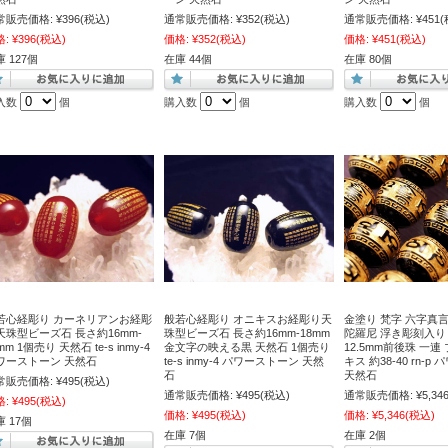
常販売価格:
¥396
(税込)
通常販売価格:
¥352
(税込)
通常販売価格:
¥451
(
格:
¥396
(税込)
価格:
¥352
(税込)
価格:
¥451
(税込)
 127個
在庫 44個
在庫 80個
入数
個
購入数
個
購入数
個
若心経彫り カーネリアンお経彫
般若心経彫り オニキスお経彫り天
金塗り 梵字 六字真
天珠型ビーズ石 長さ約16mm-
珠型ビーズ石 長さ約16mm-18mm
陀羅尼 浮き彫刻入り 
mm 1個売り 天然石 te-s inmy-4
金文字の映える黒 天然石 1個売り
12.5mm前後珠 一
ワーストーン 天然石
te-s inmy-4 パワーストーン 天然
キス 約38-40 rn-
石
天然石
常販売価格:
¥495
(税込)
通常販売価格:
¥495
(税込)
通常販売価格:
¥5,34
格:
¥495
(税込)
価格:
¥495
(税込)
価格:
¥5,346
(税込)
 17個
在庫 7個
在庫 2個