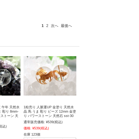
1
2
次へ
最後へ
支 午年 天然水
1粒売り 人脈運UP 金塗り 天然水
 彫り 8mm-
晶 馬 うま 彫り ビーズ 12mm 金塗
ーストーン 天
り パワーストーン 天然石 sst-30
通常販売価格:
¥539
(税込)
税込)
価格:
¥539
(税込)
在庫 123個