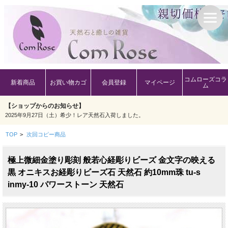
コムローズコラ
新着商品
お買い物カゴ
会員登録
マイページ
ム
【ショップからのお知らせ】
2025年9月27日（土）希少！レア天然石入荷しました。
TOP
>
次回コピー商品
極上微細金塗り彫刻 般若心経彫りビーズ 金文字の映える
黒 オニキスお経彫りビーズ石 天然石 約10mm珠 tu-s
inmy-10 パワーストーン 天然石