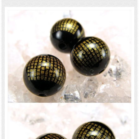
※商品の特性上、クラックや穴周りの欠けなどある場合があります。ご了承下さ
い。
※まとめて出品の為、グラムもしくはサイズに約+-0.5ミリ差がでる場合がありま
す。 ご了承下さい。
最後にあなたに幸福が訪れますように(*^_^*)
関連キーワード
天然石 パワーストーン 海外直輸入 バイヤー厳選 プレゼント ギフト メンズ レデ
ィース 卸し 卸価格 実店舗 ハンドメイド サイズ直し コムローズ comrose