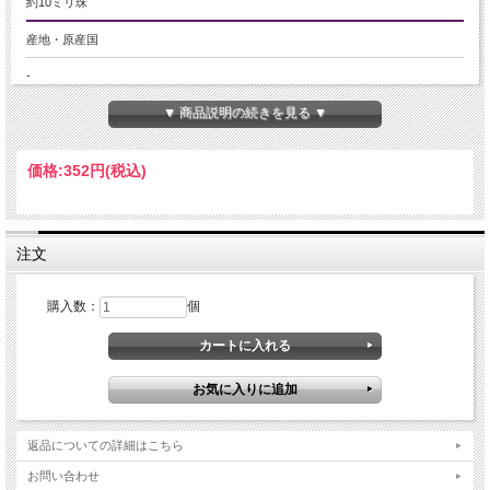
約10ミリ珠
産地・原産国
-
▼ 商品説明の続きを見る ▼
グレードなど
美品
価格:
352円
(税込)
名称など
オニキス
注文
商品説明
般若心経彫りビーズ 極上微細金塗り彫刻 金文字の映える黒 1個430円 オニキスお
購入数：
個
経彫りビーズ石 天然石 約10ミリ珠
オニキスのビーズ石に微細でしっかりとした般若心経が掘り込まれたビーズ石が
入荷いたしました！！
オニキスの黒地に金文字が映える大変おススメのビーズ石です！！
少量限定入荷ですのでお買い逃しなく！！
返品についての詳細はこちら
ご注意事項
お問い合わせ