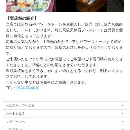
【実店舗の紹介】
当店では天然石やパワーストーンを直輸入し、販売（卸し販売も始め
ました。）をしております。特に高級天然石ブレスレットは品質と価
格に自信をもっております！
定番の人気商品から、1点物の希少でレアなパワーストーンまで豊富
に取り揃えておりますので、皆様のお越しを心よりお待ちしておりま
す。
ご来店いただけます際にはお電話にてご希望のご来店日時をお知らせ
くだきますと、準備などの対応をさせていただきます。
※観葉植物を多く置き、石によい環境と明るい店作り、明るいスタッ
フでお待ちしております。
わからない事などはお気軽にご連絡下さいませ。
TEL：
0564-55-9020
お店のトップへ戻る
カートを見る
マイページへ
ご利用案内