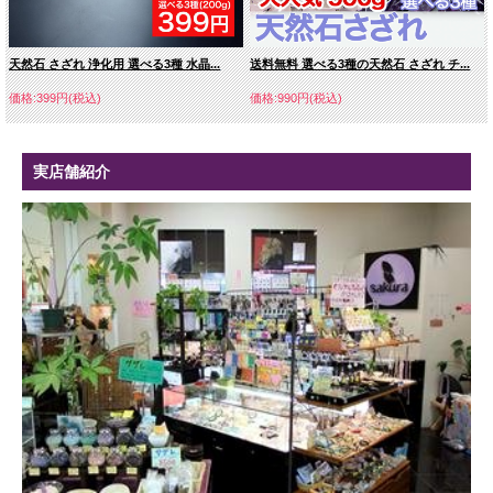
天然石 さざれ 浄化用 選べる3種 水晶...
送料無料 選べる3種の天然石 さざれ チ...
価格:399円(税込)
価格:990円(税込)
実店舗紹介