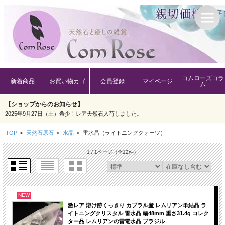
コムローズコラ
新着商品
お買い物カゴ
会員登録
マイページ
ム
【ショップからのお知らせ】
2025年9月27日（土）希少！レア天然石入荷しました。
TOP
>
天然石原石
>
水晶
>
雷水晶（ライトニングクォーツ）
1 / 1ページ
（全12件）
NEW
激レア 溶け跡くっきり カブラル産 レムリアン単結晶 ラ
イトニングクリスタル 雷水晶 幅48mm 重さ31.4g コレク
ター品 レムリアンの雷電水晶 ブラジル