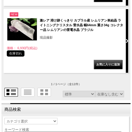
NEW
激レア 溶け跡くっきり カブラル産 レムリアン単結晶 ラ
イトニングクリスタル 雷水晶 幅64mm 重さ34g コレクタ
ー品 レムリアンの雷電水晶 ブラジル
現品撮影
価格： 6,930円(税込)
在庫切れ
1 / 1ページ
（全12件）
商品検索
キーワード検索