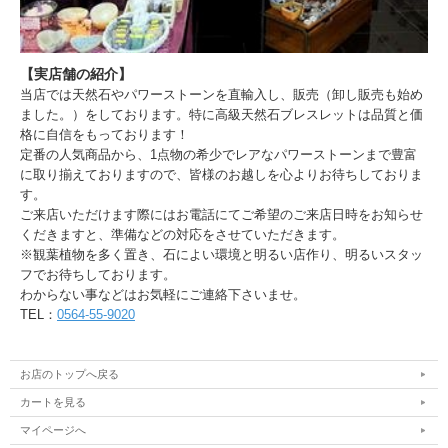
【実店舗の紹介】
当店では天然石やパワーストーンを直輸入し、販売（卸し販売も始め
ました。）をしております。特に高級天然石ブレスレットは品質と価
格に自信をもっております！
定番の人気商品から、1点物の希少でレアなパワーストーンまで豊富
に取り揃えておりますので、皆様のお越しを心よりお待ちしておりま
す。
ご来店いただけます際にはお電話にてご希望のご来店日時をお知らせ
くだきますと、準備などの対応をさせていただきます。
※観葉植物を多く置き、石によい環境と明るい店作り、明るいスタッ
フでお待ちしております。
わからない事などはお気軽にご連絡下さいませ。
TEL：
0564-55-9020
お店のトップへ戻る
カートを見る
マイページへ