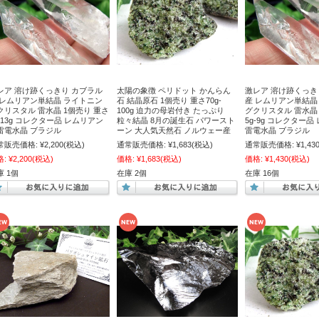
レア 溶け跡くっきり カブラル
太陽の象徴 ペリドット かんらん
激レア 溶け跡くっき
 レムリアン単結晶 ライトニン
石 結晶原石 1個売り 重さ70g-
産 レムリアン単結晶
クリスタル 雷水晶 1個売り 重さ
100g 迫力の母岩付き たっぷり
グクリスタル 雷水晶 
g-13g コレクター品 レムリアン
粒々結晶 8月の誕生石 パワースト
5g-9g コレクター
雷電水晶 ブラジル
ーン 大人気天然石 ノルウェー産
雷電水晶 ブラジル
常販売価格:
¥2,200
(税込)
通常販売価格:
¥1,683
(税込)
通常販売価格:
¥1,43
格:
¥2,200
(税込)
価格:
¥1,683
(税込)
価格:
¥1,430
(税込)
庫 1個
在庫 2個
在庫 16個