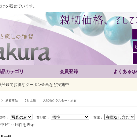
だけを載せています。
商品カテゴリ
会員登録
よくあるQ
員登録でお得なクーポン企画など実施中
新着商品
6月上旬
天然石クラスター・原石
切替：
並び順：
在庫：
件中1件～16件を表示