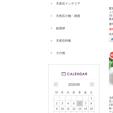
天然石インテリア
驚
ュ
10
天然石小物・雑貨
政
通
副資材
価
在
天然石特集
その他
2026/08
日
月
火
水
木
金
土
太
1
石
2
3
4
5
6
7
8
1
粒
9
10
11
12
13
14
15
ー