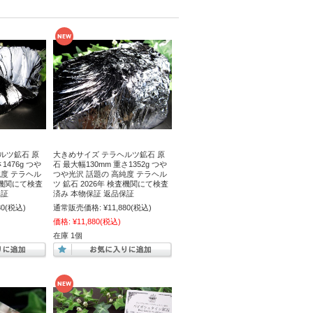
ルツ鉱石 原
大きめサイズ テラヘルツ鉱石 原
1476g つや
石 最大幅130mm 重さ1352g つや
純度 テラヘル
つや光沢 話題の 高純度 テラヘル
検査機関にて検査
ツ 鉱石 2026年 検査機関にて検査
保証
済み 本物保証 返品保証
80
(税込)
通常販売価格:
¥11,880
(税込)
価格:
¥11,880
(税込)
在庫 1個