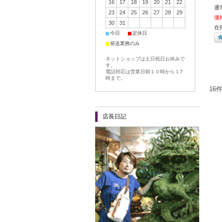
16
17
18
19
20
21
22
通
23
24
25
26
27
28
29
価
30
31
在
■
■
今日
定休日
■
発送業務のみ
ネットショップは土日祝日お休みで
す。
電話対応は営業日朝１０時から１7
時まで。
16
店長日記