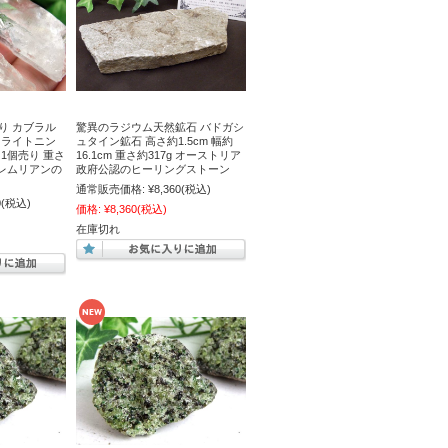
り カブラル
驚異のラジウム天然鉱石 バドガシ
 ライトニン
ュタイン鉱石 高さ約1.5cm 幅約
1個売り 重さ
16.1cm 重さ約317g オーストリア
品 レムリアンの
政府公認のヒーリングストーン
通常販売価格:
¥8,360
(税込)
0
(税込)
価格:
¥8,360
(税込)
在庫切れ