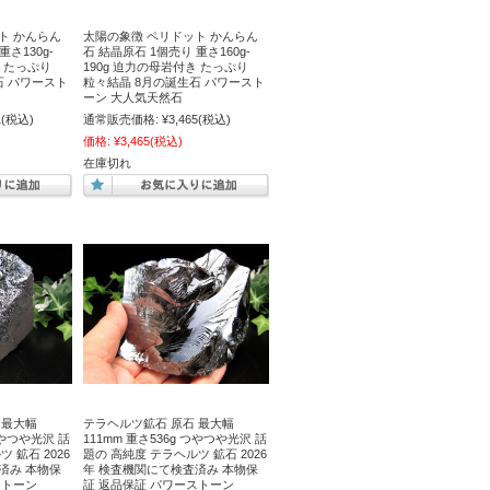
ト かんらん
太陽の象徴 ペリドット かんらん
重さ130g-
石 結晶原石 1個売り 重さ160g-
き たっぷり
190g 迫力の母岩付き たっぷり
石 パワースト
粒々結晶 8月の誕生石 パワースト
ーン 大人気天然石
1
(税込)
通常販売価格:
¥3,465
(税込)
価格:
¥3,465
(税込)
在庫切れ
 最大幅
テラヘルツ鉱石 原石 最大幅
つやつや光沢 話
111mm 重さ536g つやつや光沢 話
 鉱石 2026
題の 高純度 テラヘルツ 鉱石 2026
済み 本物保
年 検査機関にて検査済み 本物保
ストーン
証 返品保証 パワーストーン