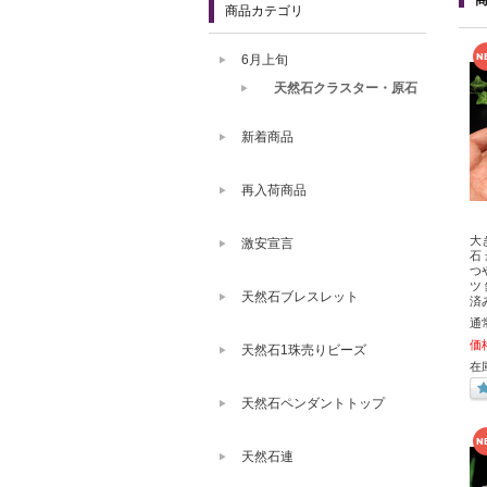
商品カテゴリ
6月上旬
天然石クラスター・原石
新着商品
再入荷商品
大
激安宣言
石 
つ
ツ
天然石ブレスレット
済
通
価
天然石1珠売りビーズ
在
天然石ペンダントトップ
天然石連