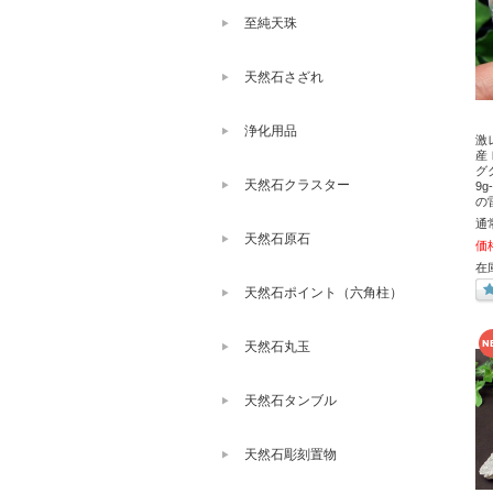
至純天珠
天然石さざれ
浄化用品
激
産
グ
天然石クラスター
9
の
通
天然石原石
価
在
天然石ポイント（六角柱）
天然石丸玉
天然石タンブル
天然石彫刻置物