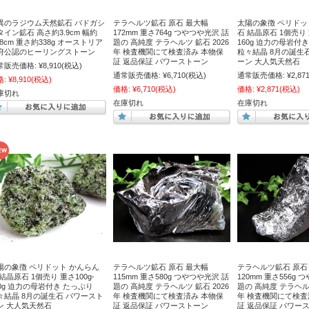
異のラジウム天然鉱石 バドガシ
テラヘルツ鉱石 原石 最大幅
太陽の象徴 ペリドッ
タイン鉱石 高さ約3.9cm 幅約
172mm 重さ764g つやつや光沢 話
石 結晶原石 1個売り 
.8cm 重さ約338g オーストリア
題の 高純度 テラヘルツ 鉱石 2026
160g 迫力の母岩付
府公認のヒーリングストーン
年 検査機関にて検査済み 本物保
粒々結晶 8月の誕生
証 返品保証 パワーストーン
ーン 大人気天然石
常販売価格:
¥8,910
(税込)
通常販売価格:
¥6,710
(税込)
通常販売価格:
¥2,87
格:
¥8,910
(税込)
価格:
¥6,710
(税込)
価格:
¥2,871
(税込)
庫切れ
在庫切れ
在庫切れ
陽の象徴 ペリドット かんらん
テラヘルツ鉱石 原石 最大幅
テラヘルツ鉱石 原石
 結晶原石 1個売り 重さ100g-
115mm 重さ580g つやつや光沢 話
120mm 重さ556g 
30g 迫力の母岩付き たっぷり
題の 高純度 テラヘルツ 鉱石 2026
題の 高純度 テラヘルツ
々結晶 8月の誕生石 パワースト
年 検査機関にて検査済み 本物保
年 検査機関にて検査
ン 大人気天然石
証 返品保証 パワーストーン
証 返品保証 パワー