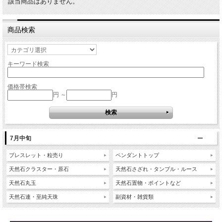
該当商品はありません。
商品検索
キーワード検索
価格帯検索
円 ～
円
7月中旬
ブレスレット・粒売り
ペンダントトップ
天然石クラスター・原石
天然石さざれ・タンブル・ルース
天然石丸玉
天然石置物・ポイントなど
天然石連・至純天珠
副資材・雑貨類