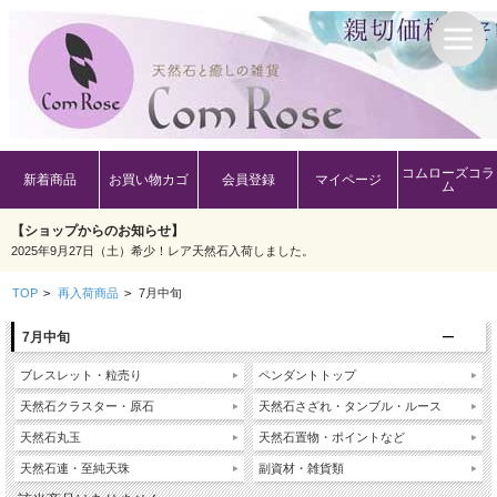
コムローズコラ
新着商品
お買い物カゴ
会員登録
マイページ
ム
【ショップからのお知らせ】
2025年9月27日（土）希少！レア天然石入荷しました。
TOP
>
再入荷商品
>
7月中旬
7月中旬
ブレスレット・粒売り
ペンダントトップ
天然石クラスター・原石
天然石さざれ・タンブル・ルース
天然石丸玉
天然石置物・ポイントなど
天然石連・至純天珠
副資材・雑貨類