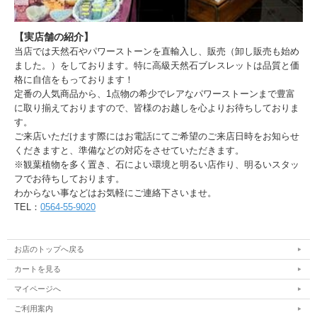
【実店舗の紹介】
当店では天然石やパワーストーンを直輸入し、販売（卸し販売も始め
ました。）をしております。特に高級天然石ブレスレットは品質と価
格に自信をもっております！
定番の人気商品から、1点物の希少でレアなパワーストーンまで豊富
に取り揃えておりますので、皆様のお越しを心よりお待ちしておりま
す。
ご来店いただけます際にはお電話にてご希望のご来店日時をお知らせ
くだきますと、準備などの対応をさせていただきます。
※観葉植物を多く置き、石によい環境と明るい店作り、明るいスタッ
フでお待ちしております。
わからない事などはお気軽にご連絡下さいませ。
TEL：
0564-55-9020
お店のトップへ戻る
カートを見る
マイページへ
ご利用案内