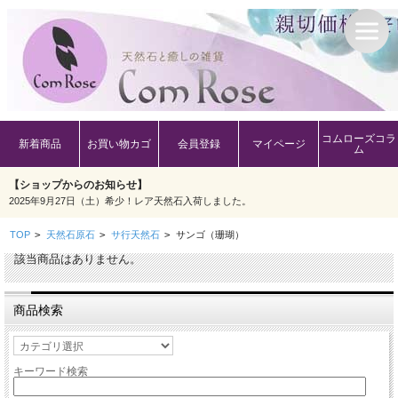
コムローズコラ
新着商品
お買い物カゴ
会員登録
マイページ
ム
【ショップからのお知らせ】
2025年9月27日（土）希少！レア天然石入荷しました。
TOP
>
天然石原石
>
サ行天然石
>
サンゴ（珊瑚）
該当商品はありません。
商品検索
キーワード検索