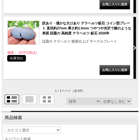
訳あり・僅かな欠けあり テラヘルツ鉱石 コイン型プレー
ト 直径約27mm 厚さ約1.5mm つやつや光沢で鏡のような
表面 話題の 高純度 テラヘルツ 鉱石 2026年
話題の テラヘルツ 鏡面仕上げ サークルプレート
価格： 297円(税込)
在庫切れ
1 / 1ページ
（全3件）
商品検索
キーワード検索