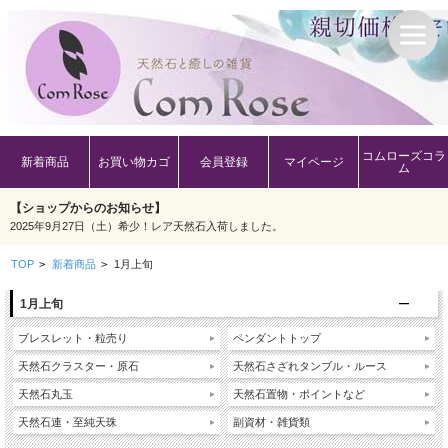
コムローズコラ
新着商品
お買い物カゴ
会員登録
マイページ
ム
【ショップからのお知らせ】
2025年9月27日（土）希少！レア天然石入荷しました。
TOP
>
新着商品
>
1月上旬
1月上旬
ブレスレット・粒売り
ペンダントトップ
天然石クラスター・原石
天然石さざれタンブル・ルース
天然石丸玉
天然石置物・ポイントなど
天然石連・至純天珠
副資材・雑貨類