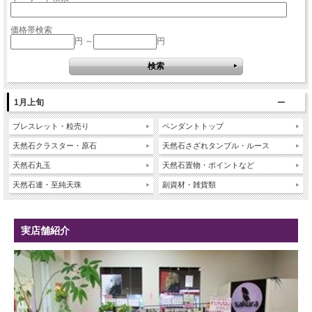
価格帯検索
円 ～
円
1月上旬
ブレスレット・粒売り
ペンダントトップ
天然石クラスター・原石
天然石さざれタンブル・ルース
天然石丸玉
天然石置物・ポイントなど
天然石連・至純天珠
副資材・雑貨類
実店舗紹介