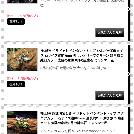
パワーストーン ペンダントトップ 8月の誕生石 太陽の象
徴
価格： 2,970円(税込)
在庫切れ
極上5A ペリドット ペンダントトップ シルバー宝飾タイ
プ 石サイズ縦約7mm 美しいオリーブグリーン 輝き放つ
繊細カット 太陽の象徴 8月の誕生石 ミャンマー産
8月の誕生石 太陽の象徴 大切な方への贈り物に
価格： 5,280円(税込)
在庫切れ
極上5A 超透明宝石質 ペリドット ペンダントトップ スク
エアカット 石サイズ縦約8mm 全長約2cm 輝き放つ 繊細
カット 太陽の象徴 8月の誕生石 ミャンマー産
オリビン かんらん石 SILVER925 AAAAAペリドット