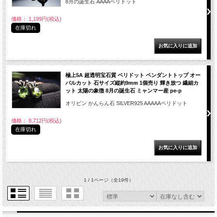
8月の誕生石 AAAAペリドット
価格： 1,199円(税込)
在庫切れ
極上5A 超透明宝石質 ペリドット ペンダントトップ オー
バルカット 石サイズ縦約9mm 1個売り 輝き放つ 繊細カ
ット 太陽の象徴 8月の誕生石 ミャンマー産 pe-p
オリビン かんらん石 SILVER925 AAAAAペリドット
価格： 8,712円(税込)
在庫切れ
1 / 1ページ
（全19件）