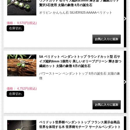
ウンドカット 石サイズ縦約5.0mm 輝き放つ 繊細カット
贅沢3石使用 太陽の象徴 8月の誕生石
オリビン かんらん石 SILVER925 AAAAAペリドット
価格： 9,570円(税込)
在庫切れ
5A ペリドット ペンダントトップ ラウンドカット型 石サ
イズ縦約6mm 1個売り 美しいオリーブグリーン 輝き放つ
繊細カット 太陽の象徴 8月の誕生石
パワーストーン ペンダントトップ 8月の誕生石 太陽の象
徴
価格： 4,752円(税込)
在庫切れ
ペリドット世界樹ペンダントトップ フランス展示会商品
世界を体現する木 世界樹モチーフ サークルペンダントト