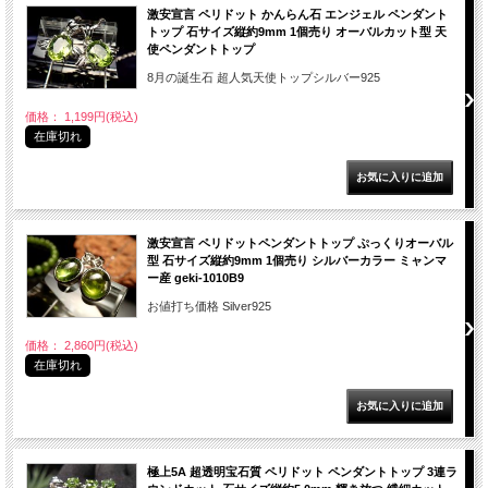
激安宣言 ペリドット かんらん石 エンジェル ペンダント
トップ 石サイズ縦約9mm 1個売り オーバルカット型 天
使ペンダントトップ
8月の誕生石 超人気天使トップシルバー925
価格： 1,199円(税込)
在庫切れ
激安宣言 ペリドットペンダントトップ ぷっくりオーバル
型 石サイズ縦約9mm 1個売り シルバーカラー ミャンマ
ー産 geki-1010B9
お値打ち価格 Silver925
価格： 2,860円(税込)
在庫切れ
極上5A 超透明宝石質 ペリドット ペンダントトップ 3連ラ