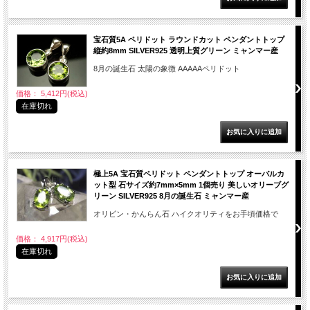
宝石質5A ペリドット ラウンドカット ペンダントトップ
縦約8mm SILVER925 透明上質グリーン ミャンマー産
8月の誕生石 太陽の象徴 AAAAAペリドット
価格： 5,412円(税込)
在庫切れ
極上5A 宝石質ペリドット ペンダントトップ オーバルカ
ット型 石サイズ約7mm×5mm 1個売り 美しいオリーブグ
リーン SILVER925 8月の誕生石 ミャンマー産
オリビン・かんらん石 ハイクオリティをお手頃価格で
価格： 4,917円(税込)
在庫切れ