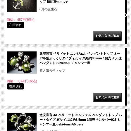
ップ 幅約39mm pe-
8月の誕生石
価格： 657円(税込)
在庫切れ
激安宣言 ペリドット エンジェル ペンダントトップ オー
バル型ぷっくりタイプ 石サイズ縦約8.5mm 1個売り 天使
ペンダント Silver925 ミャンマー産
超人気天使トップ
価格： 1,320円(税込)
在庫切れ
激安宣言 4A ペリドット エンジェル ペンダントトップ ハ
ートタイプ 石サイズ縦約8.5mm 1個売りシルバー925 ミ
ャンマー産 geki-tensiA5 pe-s