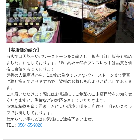
【実店舗の紹介】
当店では天然石やパワーストーンを直輸入し、販売（卸し販売も始め
ました。）をしております。特に高級天然石ブレスレットは品質と価
格に自信をもっております！
定番の人気商品から、1点物の希少でレアなパワーストーンまで豊富
に取り揃えておりますので、皆様のお越しを心よりお待ちしておりま
す。
ご来店いただけます際にはお電話にてご希望のご来店日時をお知らせ
くだきますと、準備などの対応をさせていただきます。
※観葉植物を多く置き、石によい環境と明るい店作り、明るいスタッ
フでお待ちしております。
わからない事などはお気軽にご連絡下さいませ。
TEL：
0564-55-9020