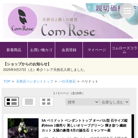
コムローズコラ
新着商品
お買い物カゴ
会員登録
マイページ
ム
【ショップからのお知らせ】
2025年9月27日（土）希少！レア天然石入荷しました。
TOP
>
天然石ペンダントトップ
>
ハ行天然石
>
ペリドット
1 / 1ページ
（全19件）
5A ペリドット ペンダントトップ オーバル型 石サイズ縦
約4mm 1個売り 美しいオリーブグリーン 輝き放つ 繊細
カット 太陽の象徴 8月の誕生石 ミャンマー産