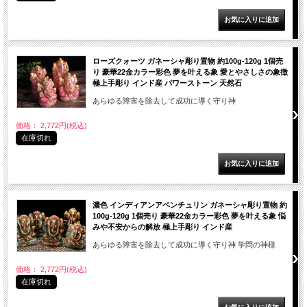
ローズクォーツ ガネーシャ彫り置物 約100g-120g 1個売
り 豪華22金カラー彩色 夢を叶える象 愛とやさしさの象徴
極上手彫り インド産 パワーストーン 天然石
あらゆる障害を除去して成功に導く守り神
価格： 2,772円(税込)
在庫切れ
濃色 インディアンアベンチュリン ガネーシャ彫り置物 約
100g-120g 1個売り 豪華22金カラー彩色 夢を叶える象 悩
みや不安からの解放 極上手彫り インド産
あらゆる障害を除去して成功に導く守り神 学問の神様
価格： 2,772円(税込)
在庫切れ