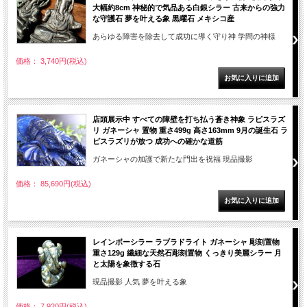
大幅約8cm 神秘的で気品ある白銀シラー 古来からの強力
な守護石 夢を叶える象 黒曜石 メキシコ産
あらゆる障害を除去して成功に導く守り神 学問の神様
価格： 3,740円(税込)
店頭展示中 すべての障壁を打ち払う蒼き神象 ラピスラズ
リ ガネーシャ 置物 重さ499g 高さ163mm 9月の誕生石 ラ
ピスラズリが放つ 成功への確かな道筋
ガネーシャの加護で新たな門出を祝福 現品撮影
価格： 85,690円(税込)
レインボーシラー ラブラドライト ガネーシャ 彫刻置物
重さ129g 繊細な天然石彫刻置物 くっきり美麗シラー 月
と太陽を象徴する石
現品撮影 人気 夢を叶える象
価格： 7,920円(税込)