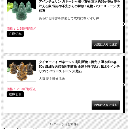
アベンチュリン ガネーシャ彫り置物 重さ約35g-50g 夢を
叶える象 悩みや不安からの解放 1点物 パワーストーン 天
然石
あらゆる障害を除去して成功に導く守り神
価格： 1,980円(税込)
在庫切れ
タイガーアイ ガネーシャ 彫刻置物 1個売り 重さ約35g-
50g 繊細な天然石彫刻置物 金運を呼び込む 風水やインテ
リアに パワーストーン 天然石
人気 夢を叶える象
価格： 2,530円(税込)
在庫切れ
1 / 2ページ
（全31件）