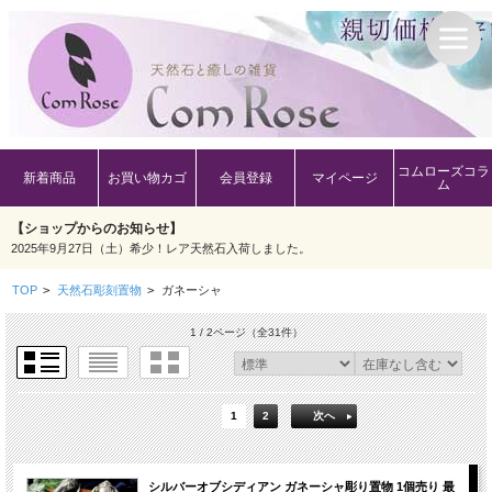
コムローズコラ
新着商品
お買い物カゴ
会員登録
マイページ
ム
【ショップからのお知らせ】
2025年9月27日（土）希少！レア天然石入荷しました。
TOP
>
天然石彫刻置物
>
ガネーシャ
1 / 2ページ
（全31件）
1
2
次へ
シルバーオブシディアン ガネーシャ彫り置物 1個売り 最