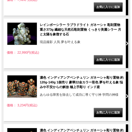
レインボーシラー ラブラドライト ガネーシャ 彫刻置物
重さ373g 繊細な天然石彫刻置物 くっきり美麗シラー 月
と太陽を象徴する石
現品撮影 人気 夢を叶える象
価格： 22,990円(税込)
濃色 インディアンアベンチュリン ガネーシャ彫り置物 約
120g-140g 1個売り 豪華22金カラー彩色 夢を叶える象 悩
みや不安からの解放 極上手彫り インド産
あらゆる障害を除去して成功に導く守り神 学問の神様
価格： 3,234円(税込)
濃色 インディアンアベンチュリン ガネーシャ彫り置物 約