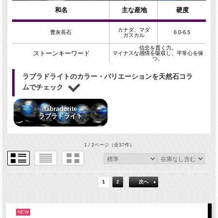
和名
主な産地
硬度
カナダ、マダ
曹灰長石
6.0-6.5
ガスカル
信念を貫く力。
ストーンキーワード
マイナスな感情を吸収し、平常心を保
つ。
ラブラドライトのカラー・バリエーションを天然石コラ
ムでチェック
labradorite
ラブラドライト
1 / 2ページ
（全37件）
1
2
次へ
NEW