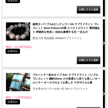
在庫切れ
超希少 パープル&ピンクシラー 5A ラブラドライト ブレ
スレット 8mm-8.5mm×23珠 スペクトロライト 透明感あ
り 神秘的な色合い 自由を象徴する石 一点もの
限定入荷 現品撮影 AAAAAラブラドライト
価格： 19,140円(税込)
在庫切れ
ブルーシラー多めタイプ AA+ ラブラドライト バングル
ブレスレット 幅約16mm どの角度から見ても美しいオー
ルシラー オーロラのような美しさ マダガスカル産
引き寄せのパワーを持つ石 2A+ラブラドライト
価格： 11,583円(税込)
在庫切れ