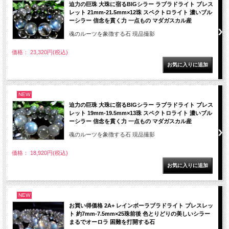
迫力の巨珠 大珠に宿るBIGシラー ラブラドライト ブレス
レット 21mm-21.5mm×12珠 スペクトロライト 濃いブル
ーシラー 信念を貫く力 一点もの マダガスカル産
魂のルーツを象徴する石 現品撮影
価格： 23,320円(税込)
NEW
迫力の巨珠 大珠に宿るBIGシラー ラブラドライト ブレス
レット 19mm-19.5mm×13珠 スペクトロライト 濃いブル
ーシラー 信念を貫く力 一点もの マダガスカル産
魂のルーツを象徴する石 現品撮影
価格： 18,920円(税込)
NEW
お買い得価格 2A+ レインボーラブラドライト ブレスレッ
ト 約7mm-7.5mm×25珠前後 色とりどりの美しいシラー
まるでオーロラ 困難を打開する石