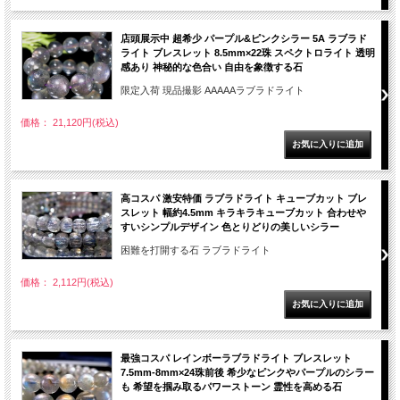
店頭展示中 超希少 パープル&ピンクシラー 5A ラブラド
ライト ブレスレット 8.5mm×22珠 スペクトロライト 透明
感あり 神秘的な色合い 自由を象徴する石
限定入荷 現品撮影 AAAAAラブラドライト
価格： 21,120円(税込)
高コスパ 激安特価 ラブラドライト キューブカット ブレ
スレット 幅約4.5mm キラキラキューブカット 合わせや
すいシンプルデザイン 色とりどりの美しいシラー
困難を打開する石 ラブラドライト
価格： 2,112円(税込)
最強コスパ レインボーラブラドライト ブレスレット
7.5mm-8mm×24珠前後 希少なピンクやパープルのシラー
も 希望を掴み取るパワーストーン 霊性を高める石