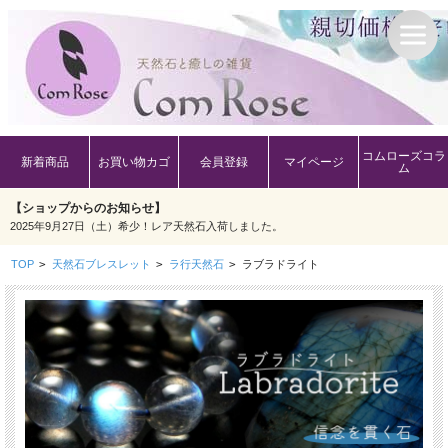
コムローズコラ
新着商品
お買い物カゴ
会員登録
マイページ
ム
【ショップからのお知らせ】
2025年9月27日（土）希少！レア天然石入荷しました。
TOP
>
天然石ブレスレット
>
ラ行天然石
>
ラブラドライト