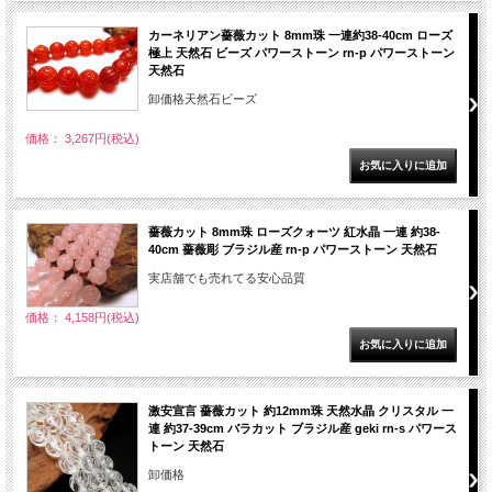
カーネリアン薔薇カット 8mm珠 一連約38-40cm ローズ
極上 天然石 ビーズ パワーストーン rn-p パワーストーン
天然石
卸価格天然石ビーズ
価格： 3,267円(税込)
薔薇カット 8mm珠 ローズクォーツ 紅水晶 一連 約38-
40cm 薔薇彫 ブラジル産 rn-p パワーストーン 天然石
実店舗でも売れてる安心品質
価格： 4,158円(税込)
激安宣言 薔薇カット 約12mm珠 天然水晶 クリスタル 一
連 約37-39cm バラカット ブラジル産 geki rn-s パワース
トーン 天然石
卸価格