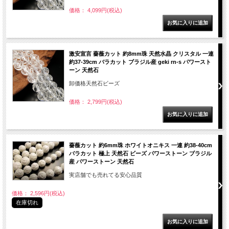
価格： 4,099円(税込)
激安宣言 薔薇カット 約8mm珠 天然水晶 クリスタル 一連
約37-39cm バラカット ブラジル産 geki rn-s パワースト
ーン 天然石
卸価格天然石ビーズ
価格： 2,799円(税込)
薔薇カット 約6mm珠 ホワイトオニキス 一連 約38-40cm
バラカット 極上 天然石 ビーズ パワーストーン ブラジル
産 パワーストーン 天然石
実店舗でも売れてる安心品質
価格： 2,596円(税込)
在庫切れ