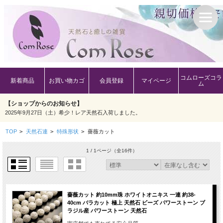
コムローズコラ
新着商品
お買い物カゴ
会員登録
マイページ
ム
【ショップからのお知らせ】
2025年9月27日（土）希少！レア天然石入荷しました。
TOP
>
天然石連
>
特殊形状
>
薔薇カット
1 / 1ページ
（全16件）
薔薇カット 約10mm珠 ホワイトオニキス 一連 約38-
40cm バラカット 極上 天然石 ビーズ パワーストーン ブ
ラジル産 パワーストーン 天然石