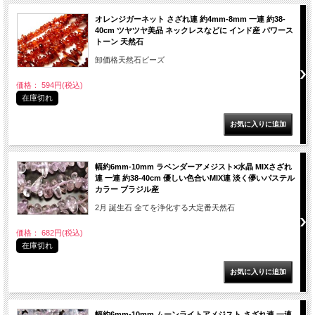
オレンジガーネット さざれ連 約4mm-8mm 一連 約38-
40cm ツヤツヤ美品 ネックレスなどに インド産 パワース
トーン 天然石
卸価格天然石ビーズ
価格： 594円(税込)
在庫切れ
幅約6mm-10mm ラベンダーアメジスト×水晶 MIXさざれ
連 一連 約38-40cm 優しい色合いMIX連 淡く儚いパステル
カラー ブラジル産
2月 誕生石 全てを浄化する大定番天然石
価格： 682円(税込)
在庫切れ
幅約6mm-10mm ムーンライトアメジスト さざれ連 一連