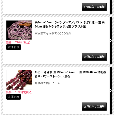
約6mm-10mm ラベンダーアメジスト さざれ連 一連 約
84cm 透明キラキラさざれ連 ブラジル産
実店舗でも売れてる安心品質
価格： 726円(税込)
在庫切れ
ルビー さざれ 連 約8mm-12mm 一連 約38-40cm 透明感
あり パワーストーン 天然石
卸価格天然石ビーズ
価格： 1,727円(税込)
在庫切れ