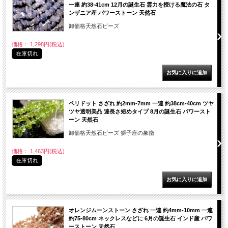
一連 約38-41cm 12月の誕生石 霊力を授ける魔法の石 タ
ンザニア産 パワーストーン 天然石
卸価格天然石ビーズ
価格： 1,298円(税込)
在庫切れ
ペリドット さざれ 約2mm-7mm 一連 約38cm-40cm ツヤ
ツヤ透明美品 連長さ短めタイプ 8月の誕生石 パワースト
ーン 天然石
卸価格天然石ビーズ 獅子座の象徴
価格： 1,463円(税込)
在庫切れ
オレンジムーンストーン さざれ 一連 約4mm-10mm 一連
約75-80cm ネックレスなどに 6月の誕生石 インド産 パワ
ーストーン 天然石