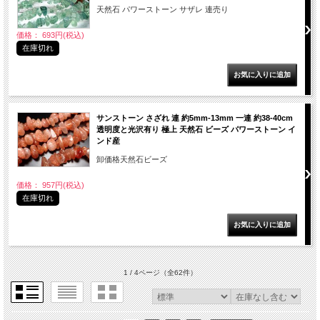
天然石 パワーストーン サザレ 連売り
価格： 693円(税込)
在庫切れ
サンストーン さざれ 連 約5mm-13mm 一連 約38-40cm
透明度と光沢有り 極上 天然石 ビーズ パワーストーン イ
ンド産
卸価格天然石ビーズ
価格： 957円(税込)
在庫切れ
1 / 4ページ
（全62件）