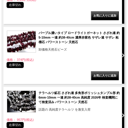
在庫切れ
パープル濃いタイプ ロードライトガーネット さざれ連 約
5-10mm 一連 約38-40cm 濃厚赤紫色 サザレ連 サザレ 柘
榴石 パワーストーン 天然石
卸価格天然石ビーズ
価格： 374円(税込)
在庫切れ
テラヘルツ鉱石 さざれ連 多角形ポリッシュタンブル形 約
6mm-10mm 一連 約38-40cm 高純度 2026年 検査機関に
て検査済み パワーストーン 天然石
話題の 高純度テラヘルツ を激安入荷
価格： 957円(税込)
在庫切れ