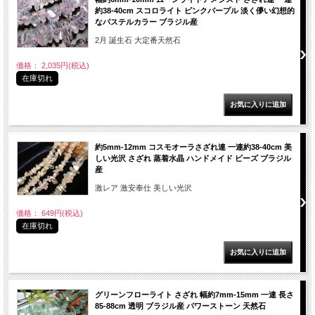
約38-40cm スコロライト ピンクパープル 淡く儚い幻想的
なパステルカラー ブラジル産
2月 誕生石 大定番天然石
価格： 2,035円(税込)
在庫切れ
約5mm-12mm コスモオーラさざれ連 一連約38-40cm 美
しい光沢 さざれ 蒸着水晶 ハンドメイド ビーズ ブラジル
産
激レア 激安奉仕 美しい光沢
価格： 649円(税込)
在庫切れ
グリーンフローライト さざれ 幅約7mm-15mm 一連 長さ
85-88cm 透明 ブラジル産 パワーストーン 天然石