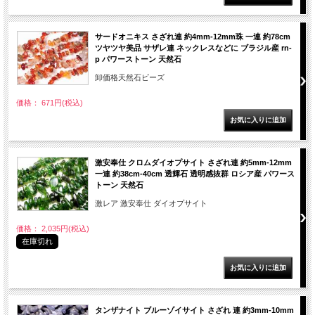
サードオニキス さざれ連 約4mm-12mm珠 一連 約78cm
ツヤツヤ美品 サザレ連 ネックレスなどに ブラジル産 rn-
p パワーストーン 天然石
卸価格天然石ビーズ
価格： 671円(税込)
激安奉仕 クロムダイオプサイト さざれ連 約5mm-12mm
一連 約38cm-40cm 透輝石 透明感抜群 ロシア産 パワース
トーン 天然石
激レア 激安奉仕 ダイオプサイト
価格： 2,035円(税込)
在庫切れ
タンザナイト ブルーゾイサイト さざれ 連 約3mm-10mm