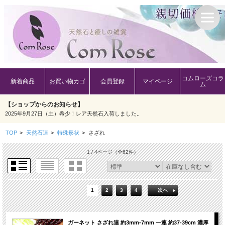
コムローズコラ
新着商品
お買い物カゴ
会員登録
マイページ
ム
【ショップからのお知らせ】
2025年9月27日（土）希少！レア天然石入荷しました。
TOP
>
天然石連
>
特殊形状
>
さざれ
1 / 4ページ
（全62件）
1
2
3
4
次へ
ガーネット さざれ連 約3mm-7mm 一連 約37-39cm 濃厚