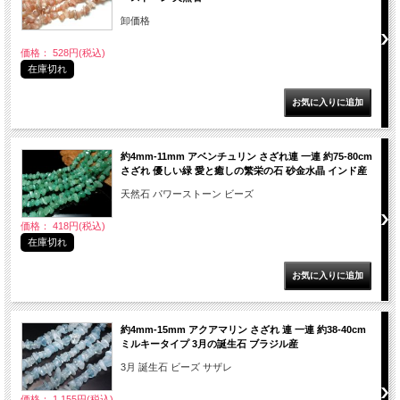
卸価格
価格： 528円(税込)
在庫切れ
約4mm-11mm アベンチュリン さざれ連 一連 約75-80cm
さざれ 優しい緑 愛と癒しの繁栄の石 砂金水晶 インド産
天然石 パワーストーン ビーズ
価格： 418円(税込)
在庫切れ
約4mm-15mm アクアマリン さざれ 連 一連 約38-40cm
ミルキータイプ 3月の誕生石 ブラジル産
3月 誕生石 ビーズ サザレ
価格： 1,155円(税込)