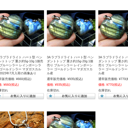
A ラブラドライト ハート型 ペン
3A ラブラドライト ハート型 ペン
3A ラブラドライト 
ントトップ 重さ約5g-10g 1個売
ダントトップ 重さ約15g-20g 1個
ダントトップ 重さ約10
 ブルーシラー レインボーシラ
売り ブルーシラー レインボーシ
売り ブルーシラー 
 ゴールドシラー マダガスカル
ラー ゴールドシラー マダガスカ
ラー ゴールドシラー
 2023年7月入荷の画像あり
ル産
ル産
常販売価格:
¥660
(税込)
通常販売価格:
¥935
(税込)
通常販売価格:
¥770
(
格:
¥660
(税込)
価格:
¥935
(税込)
価格:
¥770
(税込)
庫切れ
在庫切れ
在庫切れ