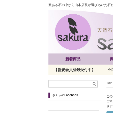
数ある石の中から山本店長が選びぬいた石
新着商品
【新規会員登録受付中】
会
TOP
さくらのFacebook
この
ご希
きま