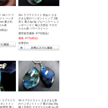
 4A パープ
3A+ ラブラドライト 枠あり さま
イト ペンダ
ざまな形のペンダントトップ 1個
mm 重さ約
売り 重さ6g-9g ブルーシラー レイ
スカル産
ンボーシラー 極上天然石 マダガ
スカル産 パワーストーン
0
(税込)
通常販売価格:
¥770
(税込)
価格:
¥770
(税込)
在庫切れ
ー ラブラドラ
4A ラブラドライト さまざまな形
ンダントトッ
のペンダントトップ 重さ16g-18g
g 超透明 濃い
極上天然石 マダガスカル産 ss-20