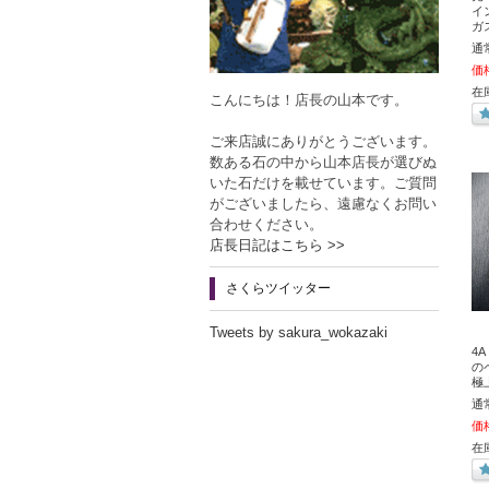
イ
ガ
通
価
在
こんにちは！店長の山本です。
ご来店誠にありがとうございます。
数ある石の中から山本店長が選びぬ
いた石だけを載せています。ご質問
がございましたら、遠慮なくお問い
合わせください。
店長日記はこちら >>
さくらツイッター
Tweets by sakura_wokazaki
4
の
極
通
価
在