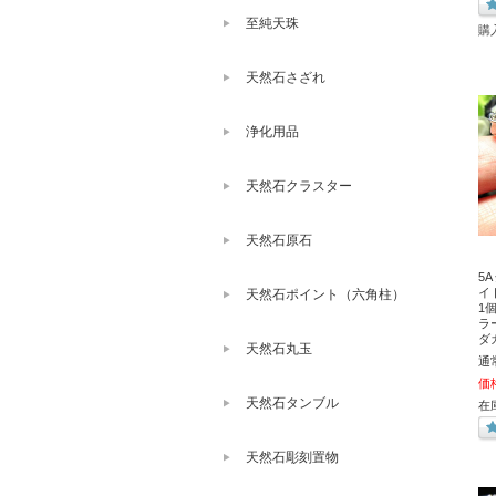
至純天珠
購
天然石さざれ
浄化用品
天然石クラスター
天然石原石
5
イ
天然石ポイント（六角柱）
1
ラ
ダ
天然石丸玉
通
価
天然石タンブル
在
天然石彫刻置物