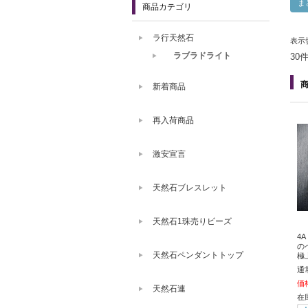
商品カテゴリ
ラ行天然石
表示
ラブラドライト
30
新着商品
再入荷商品
激安宣言
天然石ブレスレット
天然石1珠売りビーズ
4
の
天然石ペンダントトップ
極
通
価
天然石連
在