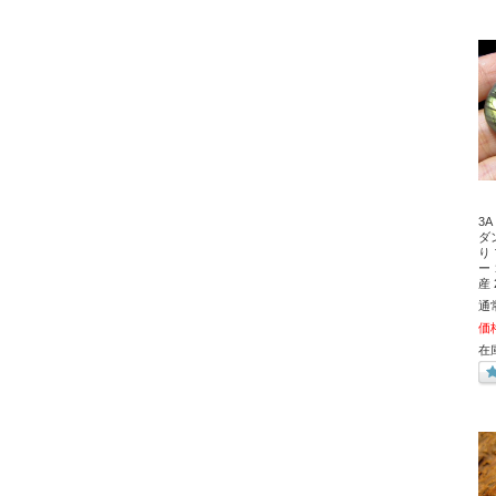
3
ダ
り
ー
産
通
価
在