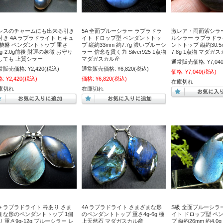
レスのチャームにも出来る引き
5A 全面ブルーシラー ラブラドラ
激レア・両面紫シラー
付き 4A ラブラドライト ヒキュ
イト ドロップ型 ペンダントトッ
ルシラー ラブラドラ
 貔貅 ペンダントトップ 重さ
プ 縦約33mm 約7.7g 濃いブルーシ
ントトップ 縦約30.5
5g-2.0g前後 財運の象徴 お守り
ラー 信念を貫く力 Silver925 1点物
7.8g 1点物 マダガ
しても 上質シラー
マダガスカル産
通常販売価格:
¥7,04
常販売価格:
¥2,420
(税込)
通常販売価格:
¥6,820
(税込)
価格:
¥7,040
(税込)
格:
¥2,420
(税込)
価格:
¥6,820
(税込)
在庫切れ
庫切れ
在庫切れ
A+ ラブラドライト 枠あり さま
4A ラブラドライト さまざまな形
S級 全面ブルーシラ
まな形のペンダントトップ 1個
のペンダントトップ 重さ4g-6g 極
イト ドロップ型 ペ
り 重さ9g-12g ブルーシラー レ
上天然石 マダガスカル産
プ 縦約26mm 約4.0