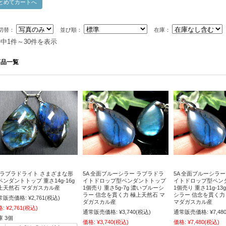
切替：
並び順：
在庫：
件中1件～30件を表示
商品一覧
A ラブラドライト さまざまな形
5A 全面ブルーシラー ラブラドラ
5A 全面ブルーシラ
ペンダントトップ 重さ14g-16g
イトドロップ型ペンダントトップ
イトドロップ型ペン
上天然石 マダガスカル産
1個売り 重さ5g-7g 濃いブルーシ
1個売り 重さ11g-1
ラー 信念を貫く力 極上天然石 マ
シラー 信念を貫く力
常販売価格:
¥2,761
(税込)
ダガスカル産
マダガスカル産
格:
¥2,761
(税込)
通常販売価格:
¥3,740
(税込)
通常販売価格:
¥7,48
庫 3個
価格:
¥3,740
(税込)
価格:
¥7,480
(税込)