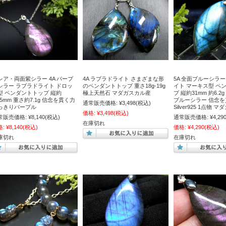
レア・両面紫シラー 4A パープ
4A ラブラドライト さまざまな形
5A 全面ブルーシラ
シラー ラブラドライト ドロッ
のペンダントトップ 重さ18g-19g
イト マーキス型 ペ
型 ペンダントトップ 縦約
極上天然石 マダガスカル産
プ 縦約31mm 約6.2
.5mm 重さ約7.1g 信念を貫く力
ブルーシラー 信念を
通常販売価格:
¥3,498
(税込)
っきりパープル
Silver925 1点物 
価格:
¥3,498
(税込)
常販売価格:
¥8,140
(税込)
通常販売価格:
¥4,29
在庫切れ
格:
¥8,140
(税込)
価格:
¥4,290
(税込)
庫切れ
在庫切れ