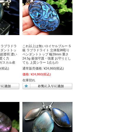
ー ラブラドラ
これ以上は無いロイヤルブルー S
ンダントトッ
級 ラブラドライト 立体龍神彫り
g 超透明 濃い
ペンダントトップ 幅39mm 重さ
貫く力
24.5g 最強守護・強運 お守りとし
マダガスカル産
ても 上質シラー 1点もの
0
(税込)
通常販売価格:
¥24,860
(税込)
価格:
¥24,860
(税込)
在庫切れ