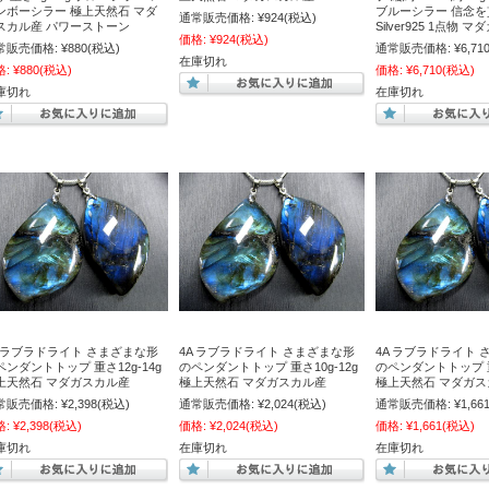
ンボーシラー 極上天然石 マダ
ブルーシラー 信念を
通常販売価格:
¥924
(税込)
スカル産 パワーストーン
Silver925 1点物 
価格:
¥924
(税込)
常販売価格:
¥880
(税込)
通常販売価格:
¥6,71
在庫切れ
格:
¥880
(税込)
価格:
¥6,710
(税込)
庫切れ
在庫切れ
A ラブラドライト さまざまな形
4A ラブラドライト さまざまな形
4A ラブラドライト
ペンダントトップ 重さ12g-14g
のペンダントトップ 重さ10g-12g
のペンダントトップ 重
上天然石 マダガスカル産
極上天然石 マダガスカル産
極上天然石 マダガス
常販売価格:
¥2,398
(税込)
通常販売価格:
¥2,024
(税込)
通常販売価格:
¥1,66
格:
¥2,398
(税込)
価格:
¥2,024
(税込)
価格:
¥1,661
(税込)
庫切れ
在庫切れ
在庫切れ