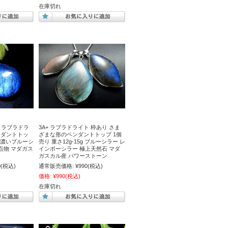
在庫切れ
ー ラブラドラ
3A+ ラブラドライト 枠あり さま
ンダントトッ
ざまな形のペンダントトップ 1個
2g 濃いブルーシ
売り 重さ12g-15g ブルーシラー レ
点物 マダガス
インボーシラー 極上天然石 マダ
ガスカル産 パワーストーン
0
(税込)
通常販売価格:
¥990
(税込)
価格:
¥990
(税込)
在庫切れ