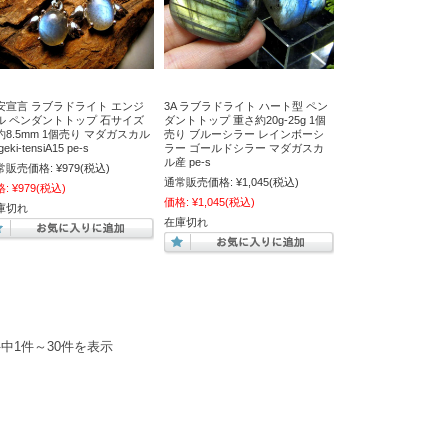
安宣言 ラブラドライト エンジ
3A ラブラドライト ハート型 ペン
ル ペンダントトップ 石サイズ
ダントトップ 重さ約20g-25g 1個
約8.5mm 1個売り マダガスカル
売り ブルーシラー レインボーシ
eki-tensiA15 pe-s
ラー ゴールドシラー マダガスカ
ル産 pe-s
常販売価格:
¥979
(税込)
通常販売価格:
¥1,045
(税込)
格:
¥979
(税込)
価格:
¥1,045
(税込)
庫切れ
在庫切れ
件中1件～30件を表示