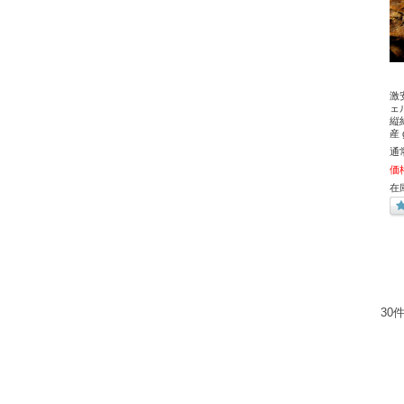
激
ェ
縦
産 g
通
価
在
30