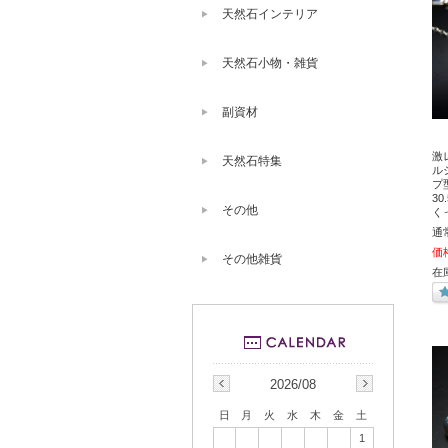
天然石インテリア
天然石小物・雑貨
副資材
激
天然石特集
ル
プ
30
その他
く
通
価
その他雑貨
在
2026/08
日
月
火
水
木
金
土
1