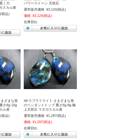
貫く力
パワーストーン 天然石
マダガスカル産
通常販売価格:
¥3,124
(税込)
0
(税込)
価格:
¥3,124
(税込)
在庫切れ
 さまざまな形
4A ラブラドライト さまざまな形
さ8g-10g
のペンダントトップ 重さ6g-8g 極
カル産
上天然石 マダガスカル産
1
(税込)
通常販売価格:
¥1,287
(税込)
価格:
¥1,287
(税込)
在庫切れ