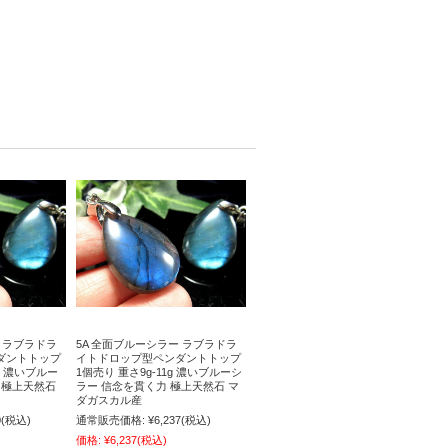
ー ラブラドラ
5A 全面ブルーシラー ラブラドラ
ダントトップ
イトドロップ型ペンダントトップ
3g 濃いブルー
1個売り 重さ9g-11g 濃いブルーシ
 極上天然石
ラー 信念を貫く力 極上天然石 マ
ダガスカル産
0
(税込)
通常販売価格:
¥6,237
(税込)
価格:
¥6,237
(税込)