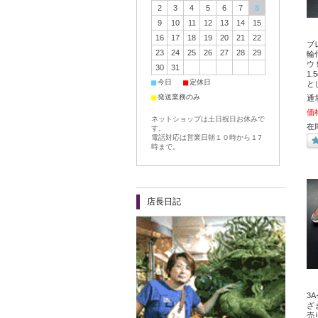
2
3
4
5
6
7
8
9
10
11
12
13
14
15
16
17
18
19
20
21
22
ブ
23
24
25
26
27
28
29
輪
ウ
30
31
1.
■
■
今日
定休日
と
■
発送業務のみ
通
価
ネットショップは土日祝日お休みで
在
す。
電話対応は営業日朝１０時から１7
時まで。
店長日記
3
ざ
売