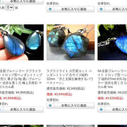
在庫切れ
在庫切れ
入数
個
A 全面ブルーシラー ラブラドラ
ラブラドライト 六芒星カット ペ
5A 全面ブルーシラ
トドロップ型ペンダントトップ
ンダントトップ 石サイズ縦約
イト ドロップ型 ペ
個売り 重さ7g-9g 濃いブルーシ
32mm 『月と太陽を象徴するパワ
プ 縦約27mm 約5.
ー 信念を貫く力 極上天然石 マ
ーストーン』
ラー 信念を貫く力 1
ガスカル産
カル産 hos
通常販売価格:
¥2,640
(税込)
常販売価格:
¥4,994
(税込)
通常販売価格:
¥4,62
価格:
¥2,640
(税込)
格:
¥4,994
(税込)
価格:
¥4,620
(税込)
在庫切れ
庫切れ
在庫切れ