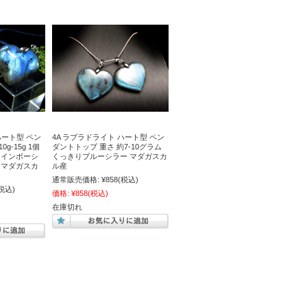
ハート型 ペン
4A ラブラドライト ハート型 ペン
g-15g 1個
ダントトップ 重さ 約7-10グラム
レインボーシ
くっきりブルーシラー マダガスカ
 マダガスカ
ル産
通常販売価格:
¥858
(税込)
税込)
価格:
¥858
(税込)
在庫切れ